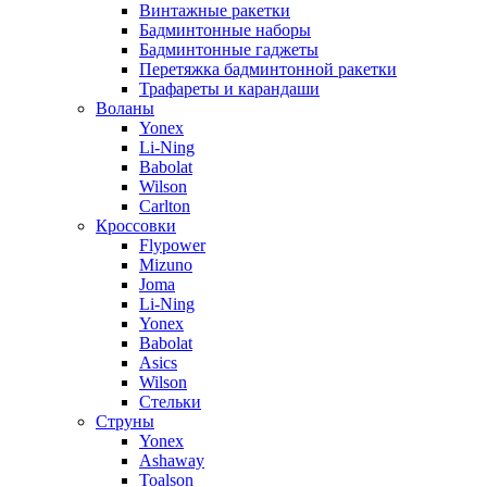
Винтажные ракетки
Бадминтонные наборы
Бадминтонные гаджеты
Перетяжка бадминтонной ракетки
Трафареты и карандаши
Воланы
Yonex
Li-Ning
Babolat
Wilson
Carlton
Кроссовки
Flypower
Mizuno
Joma
Li-Ning
Yonex
Babolat
Asics
Wilson
Стельки
Струны
Yonex
Ashaway
Toalson