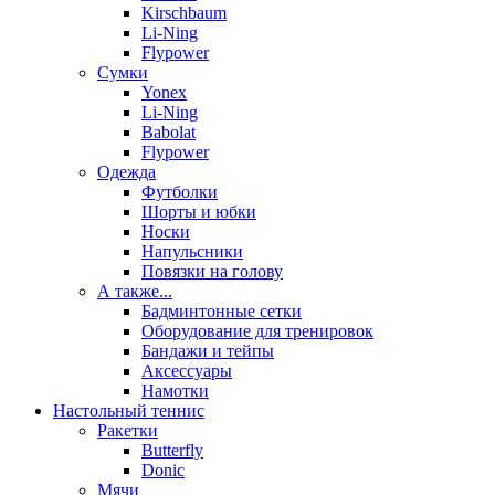
Kirschbaum
Li-Ning
Flypower
Сумки
Yonex
Li-Ning
Babolat
Flypower
Одежда
Футболки
Шорты и юбки
Носки
Напульсники
Повязки на голову
А также...
Бадминтонные сетки
Оборудование для тренировок
Бандажи и тейпы
Аксессуары
Намотки
Настольный теннис
Ракетки
Butterfly
Donic
Мячи