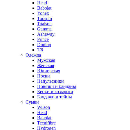
Head
Babolat
Yonex
Topspin
Toalson
Gamma
Ashaway
Prince
Dunlop
7/6
Одежда
Мужская
Женская
Юниорская
Носки
Напульсники
Повязки и банданы
Кепки и козырьки
Бандажи и тейпы
Сумки
Wilson
Head
Babolat
Tecnifibre
Hydrogen