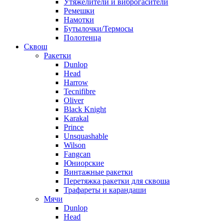
Утяжелители и виброгасители
Ремешки
Намотки
Бутылочки/Термосы
Полотенца
Сквош
Ракетки
Dunlop
Head
Harrow
Tecnifibre
Oliver
Black Knight
Karakal
Prince
Unsquashable
Wilson
Fangcan
Юниорские
Винтажные ракетки
Перетяжка ракетки для сквоша
Трафареты и карандаши
Мячи
Dunlop
Head