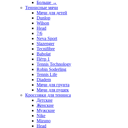
Больше
→
Теннисные мячи
Мячи для детей
Dunlop
Wilson
Head
7/6
Neva Sport
Slazenger
Tecnifibre
Babolat
Пётр 1
Tennis Technology
Robin Soderling
Tennis Life
Diadem
Мячи для грунта
Мячи для пушек
Кроссовки для тенниса
Детские
Женские
Мужские
Nike
Mizuno
Head