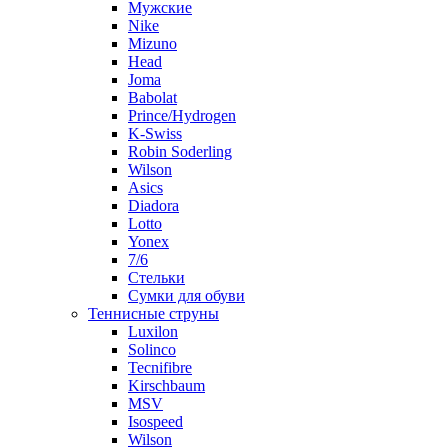
Мужские
Nike
Mizuno
Head
Joma
Babolat
Prince/Hydrogen
K-Swiss
Robin Soderling
Wilson
Asics
Diadora
Lotto
Yonex
7/6
Стельки
Сумки для обуви
Теннисные струны
Luxilon
Solinco
Tecnifibre
Kirschbaum
MSV
Isospeed
Wilson