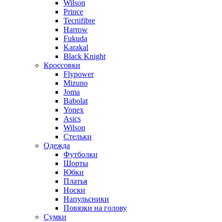
Wilson
Prince
Tecnifibre
Harrow
Fukuda
Karakal
Black Knight
Кроссовки
Flypower
Mizuno
Joma
Babolat
Yonex
Asics
Wilson
Стельки
Одежда
Футболки
Шорты
Юбки
Платья
Носки
Напульсники
Повязки на голову
Сумки