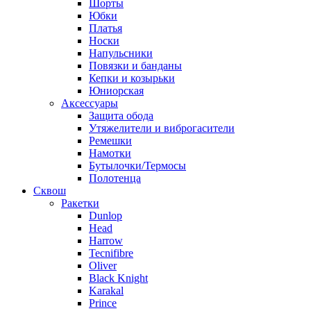
Шорты
Юбки
Платья
Носки
Напульсники
Повязки и банданы
Кепки и козырьки
Юниорская
Аксессуары
Защита обода
Утяжелители и виброгасители
Ремешки
Намотки
Бутылочки/Термосы
Полотенца
Сквош
Ракетки
Dunlop
Head
Harrow
Tecnifibre
Oliver
Black Knight
Karakal
Prince