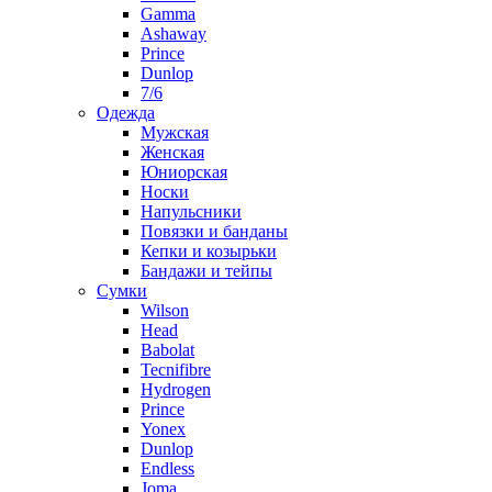
Gamma
Ashaway
Prince
Dunlop
7/6
Одежда
Мужская
Женская
Юниорская
Носки
Напульсники
Повязки и банданы
Кепки и козырьки
Бандажи и тейпы
Сумки
Wilson
Head
Babolat
Tecnifibre
Hydrogen
Prince
Yonex
Dunlop
Endless
Joma