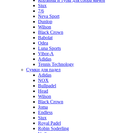
Корзины и тубы для сбора мячей
Siux
7/6
Neva Sport
Dunlop
Wilson
Black Crown
Babolat
Odea
Luna Sports
Vibor-A
Adidas
Tennis Technology
Сумки для падел
Adidas
NOX
Bullpadel
Head
Wilson
Black Crown
Joma
Endless
Siux
Royal Padel
Robin Soderling