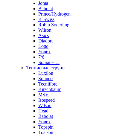
Joma
Babolat
Prince/Hydrogen
K-Swiss
Robin Soderling
Wilson
Asics
Diadora
Lotto
Yonex
7/6
Больше
→
Теннисные струны
Luxilon
Solinco
Tecnifibre
Kirschbaum
MSV
Isospeed
Wilson
Head
Babolat
Yonex
Topspin
Toalson