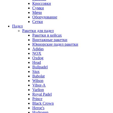
Кроссовки
Сумки
Мячи
Оборудование
Сетки
Падел
Ракетки для падел
Ракетки в кейсах
Винтажные ракетки
Юниорские падел ракетки
Adidas
NOX
Oxdog
Head
Bullpadel
Siux
Babolat
Wilson
Vibor-A
Varlion
Royal Padel
Prince
Black Crown
Heroe's
Hydrogen