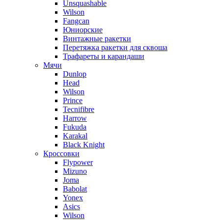
Unsquashable
Wilson
Fangcan
Юниорские
Винтажные ракетки
Перетяжка ракетки для сквоша
Трафареты и карандаши
Мячи
Dunlop
Head
Wilson
Prince
Tecnifibre
Harrow
Fukuda
Karakal
Black Knight
Кроссовки
Flypower
Mizuno
Joma
Babolat
Yonex
Asics
Wilson