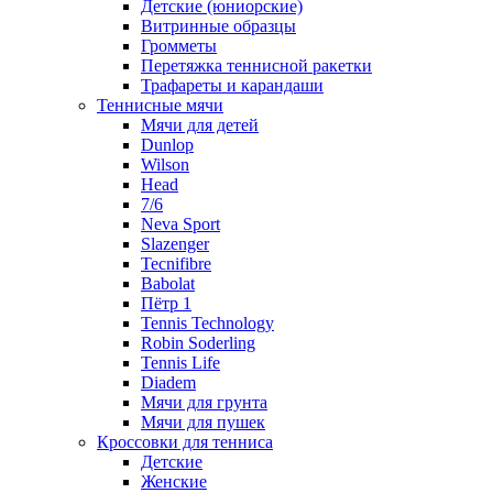
Детские (юниорские)
Витринные образцы
Громметы
Перетяжка теннисной ракетки
Трафареты и карандаши
Теннисные мячи
Мячи для детей
Dunlop
Wilson
Head
7/6
Neva Sport
Slazenger
Tecnifibre
Babolat
Пётр 1
Tennis Technology
Robin Soderling
Tennis Life
Diadem
Мячи для грунта
Мячи для пушек
Кроссовки для тенниса
Детские
Женские