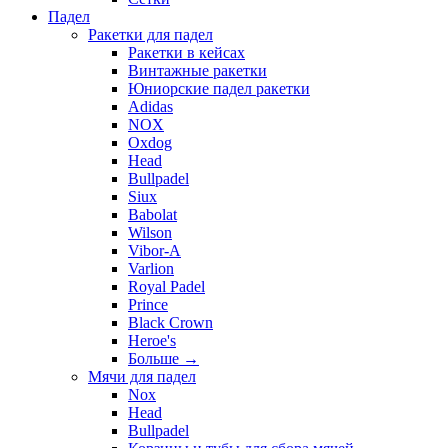
Падел
Ракетки для падел
Ракетки в кейсах
Винтажные ракетки
Юниорские падел ракетки
Adidas
NOX
Oxdog
Head
Bullpadel
Siux
Babolat
Wilson
Vibor-A
Varlion
Royal Padel
Prince
Black Crown
Heroe's
Больше
→
Мячи для падел
Nox
Head
Bullpadel