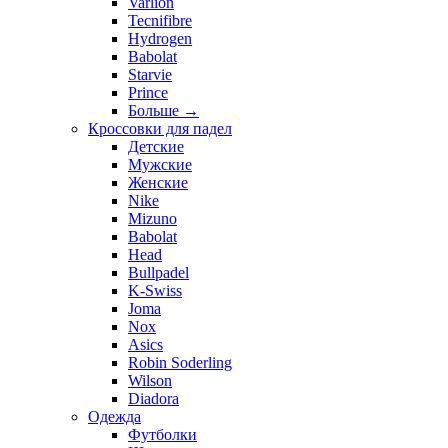
Varlion
Tecnifibre
Hydrogen
Babolat
Starvie
Prince
Больше
→
Кроссовки для падел
Детские
Мужские
Женские
Nike
Mizuno
Babolat
Head
Bullpadel
K-Swiss
Joma
Nox
Asics
Robin Soderling
Wilson
Diadora
Одежда
Футболки