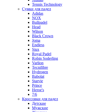
Tennis Technology
Сумки для падел
Adidas
NOX
Bullpadel
Head
Wilson
Black Crown
Joma
Endless
Siux
Royal Padel
Robin Soderling
Varlion
Tecnifibre
Hydrogen
Babolat
Starvie
Prince
Heroe's
7/6
Кроссовки для падел
Детские
Мужские