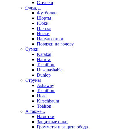
Стельки
Одежда
Футболки
Шорты
Юбки
Платья
Носки
Напульсники
Повязки на голову
Сумки
Karakal
Harrow
Tecnifibre
Unsquashable
Dunlop
Струны
Ashaway
Tecnifibre
Head
Kirschbaum
Toalson
А также...
Намотки
Защитные очки
Громметы и защита обода