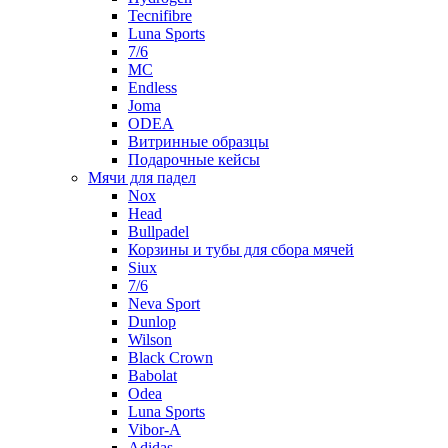
Tecnifibre
Luna Sports
7/6
MC
Endless
Joma
ODEA
Витринные образцы
Подарочные кейсы
Мячи для падел
Nox
Head
Bullpadel
Корзины и тубы для сбора мячей
Siux
7/6
Neva Sport
Dunlop
Wilson
Black Crown
Babolat
Odea
Luna Sports
Vibor-A
Adidas