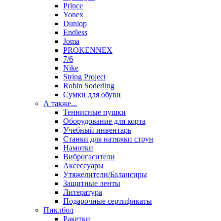
Prince
Yonex
Dunlop
Endless
Joma
PROKENNEX
7/6
Nike
String Project
Robin Soderling
Сумки для обуви
А также...
Теннисные пушки
Оборудование для корта
Учебный инвентарь
Станки для натяжки струн
Намотки
Виброгасители
Аксессуары
Утяжелители/Балансиры
Защитные ленты
Литература
Подарочные сертификаты
Пиклбол
Ракетки