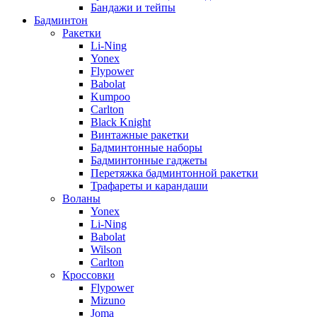
Бандажи и тейпы
Бадминтон
Ракетки
Li-Ning
Yonex
Flypower
Babolat
Kumpoo
Carlton
Black Knight
Винтажные ракетки
Бадминтонные наборы
Бадминтонные гаджеты
Перетяжка бадминтонной ракетки
Трафареты и карандаши
Воланы
Yonex
Li-Ning
Babolat
Wilson
Carlton
Кроссовки
Flypower
Mizuno
Joma