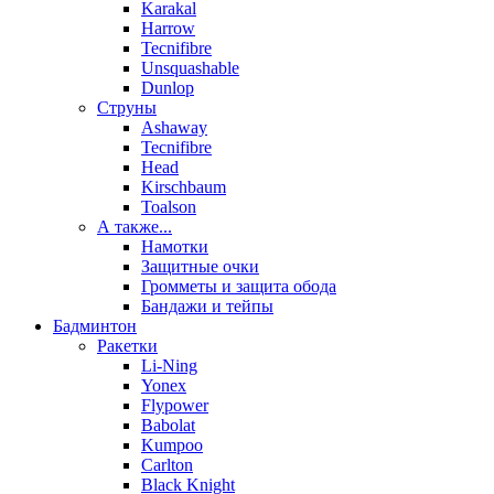
Karakal
Harrow
Tecnifibre
Unsquashable
Dunlop
Струны
Ashaway
Tecnifibre
Head
Kirschbaum
Toalson
А также...
Намотки
Защитные очки
Громметы и защита обода
Бандажи и тейпы
Бадминтон
Ракетки
Li-Ning
Yonex
Flypower
Babolat
Kumpoo
Carlton
Black Knight