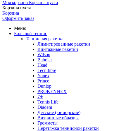
Моя корзина
Корзина пуста
Корзина пуста
Корзина
Оформить заказ
Меню
Большой теннис
Теннисная ракетка
Лимитированные ракетки
Винтажные ракетки
Wilson
Babolat
Head
Tecnifibre
Yonex
Prince
Dunlop
PROKENNEX
7/6
Tennis Life
Diadem
Детские (юниорские)
Витринные образцы
Громметы
Перетяжка теннисной ракетки