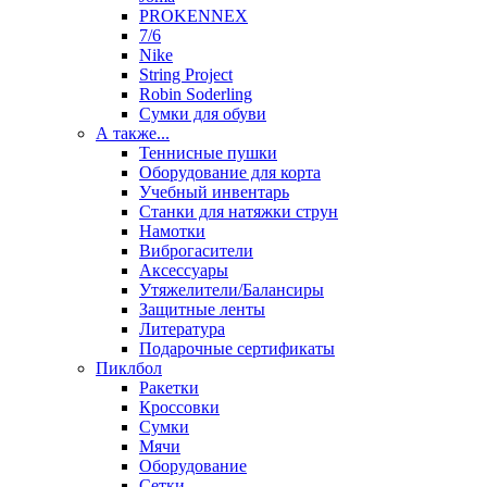
PROKENNEX
7/6
Nike
String Project
Robin Soderling
Сумки для обуви
А также...
Теннисные пушки
Оборудование для корта
Учебный инвентарь
Станки для натяжки струн
Намотки
Виброгасители
Аксессуары
Утяжелители/Балансиры
Защитные ленты
Литература
Подарочные сертификаты
Пиклбол
Ракетки
Кроссовки
Сумки
Мячи
Оборудование
Сетки