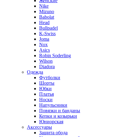
Женские
Nike
Mizuno
Babolat
Head
Bullpadel
K-Swiss
Joma
Nox
Asics
Robin Soderling
Wilson
Diadora
Одежда
Футболки
Шорты
Юбки
Платья
Носки
Напульсники
Повязки и банданы
Кепки и козырьки
Юниорская
Аксессуары
Защита обода