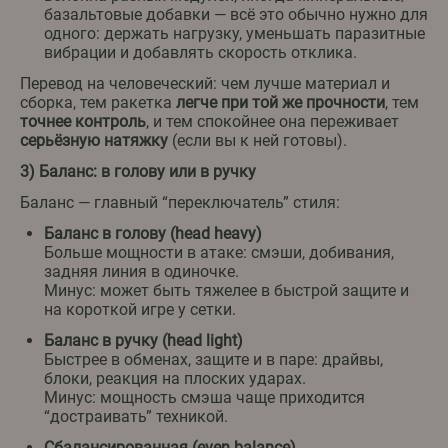
базальтовые добавки — всё это обычно нужно для
одного: держать нагрузку, уменьшать паразитные
вибрации и добавлять скорость отклика.
Перевод на человеческий: чем лучше материал и
сборка, тем ракетка
легче при той же прочности
, тем
точнее контроль
, и тем спокойнее она переживает
серьёзную натяжку
(если вы к ней готовы).
3) Баланс: в голову или в ручку
Баланс — главный “переключатель” стиля:
Баланс в голову (head heavy)
Больше мощности в атаке: смэши, добивания,
задняя линия в одиночке.
Минус: может быть тяжелее в быстрой защите и
на короткой игре у сетки.
Баланс в ручку (head light)
Быстрее в обменах, защите и в паре: драйвы,
блоки, реакция на плоских ударах.
Минус: мощность смэша чаще приходится
“достраивать” техникой.
Сбалансированная (even balance)