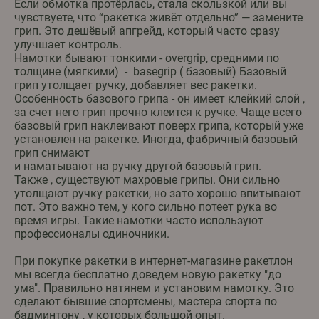
Если обмотка протёрлась, стала скользкой или вы
чувствуете, что “ракетка живёт отдельно” — замените
грип. Это дешёвый апгрейд, который часто сразу
улучшает контроль.
Намотки бывают тонкими - overgrip, средними по
толщине (мягкими) - basegrip ( базовый) Базовый
грип утолщает ручку, добавляет вес ракетки.
Особенность базового грипа - он имеет клейкий слой ,
за счет него грип прочно клеится к ручке. Чаще всего
базовый грип наклеивают поверх грипа, который уже
установлен на ракетке. Иногда, фабричный базовый
грип снимают
и наматывают на ручку другой базовый грип.
Также , существуют махровые грипы. Они сильно
утолщают ручку ракетки, но зато хорошо впитывают
пот. Это важно тем, у кого сильно потеет рука во
время игры. Такие намотки часто используют
профессионалы одиночники.
При покупке ракетки в интернет-магазине ракетлон
мы всегда бесплатно доведем новую ракетку "до
ума". Правильно натянем и установим намотку. Это
сделают бывшие спортсмены, мастера спорта по
бадминтону , у которых большой опыт.