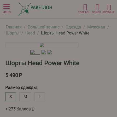
МЕНЮ
ТЕЛЕФОН
ПОИСК
КОРЗИНА
Главная
/
Большой теннис
/
Одежда
/
Мужская
/
Шорты
/
Head
/
Шорты Head Power White
Шорты Head Power White
5 490
Р
Размер одежды:
S
M
L
+ 275 баллов