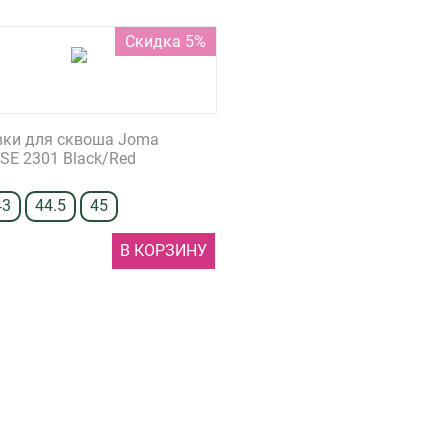
Скидка 5%
вки для сквоша Joma
SE 2301 Black/Red
43
44.5
45
В КОРЗИНУ