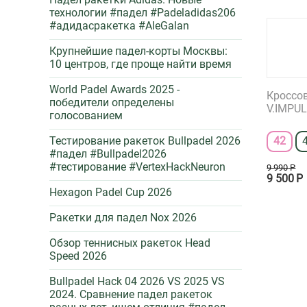
технологии #падел #Padeladidas206
#адидасракетка #AleGalan
Крупнейшие падел-корты Москвы:
10 центров, где проще найти время
World Padel Awards 2025 -
Кроссо
победители определены
V.IMPUL
голосованием
42
Тестирование ракеток Bullpadel 2026
#падел #Bullpadel2026
#тестирование #VertexHackNeuron
9 990
Р
9 500
Р
Hexagon Padel Cup 2026
Ракетки для падел Nox 2026
Обзор теннисных ракеток Head
Speed 2026
Bullpadel Hack 04 2026 VS 2025 VS
2024. Сравнение падел ракеток