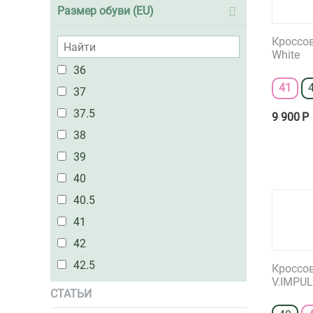
Размер обуви (EU)
Кроссов
White
36
41
37
37.5
9 900
Р
38
39
40
40.5
41
42
42.5
Кроссо
V.IMPUL
43
СТАТЬИ
43.5