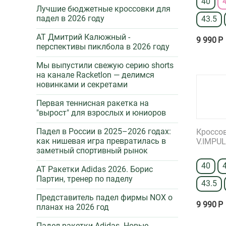
40
Лучшие бюджетные кроссовки для
44
падел в 2026 году
43.5
44.5
AT Дмитрий Калюжный -
9 990
Р
45
перспективы пиклбола в 2026 году
46
Мы выпустили свежую серию shorts
на канале Racketlon — делимся
47
новинками и секретами
Первая теннисная ракетка на
"вырост" для взрослых и юниоров
Падел в России в 2025–2026 годах:
Кроссо
как нишевая игра превратилась в
V.IMPUL
заметный спортивный рынок
40
AT Ракетки Adidas 2026. Борис
Партин, тренер по паделу
43.5
Представитель падел фирмы NOX о
9 990
Р
планах на 2026 год
Падел ракетки Adidas. Новые