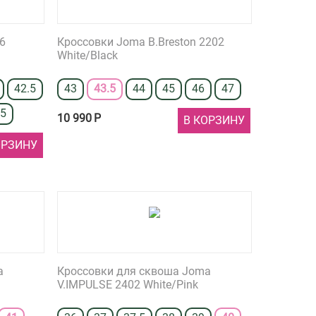
76
Кроссовки Joma B.Breston 2202
White/Black
42.5
43
43.5
44
45
46
47
45
10 990
Р
В КОРЗИНУ
ОРЗИНУ
a
Кроссовки для сквоша Joma
V.IMPULSE 2402 White/Pink