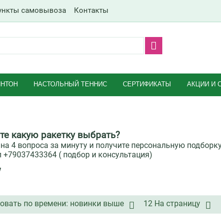
ункты самовывоза
Контакты
НТОН
НАСТОЛЬНЫЙ ТЕННИС
СЕРТИФИКАТЫ
АКЦИИ И 
те какую ракетку выбрать?
 на 4 вопроса за минуту и получите персональную подборк
 ‪+79037433364‬ ( подбор и консультация)
w
овать по времени: новинки выше
12 На страницу