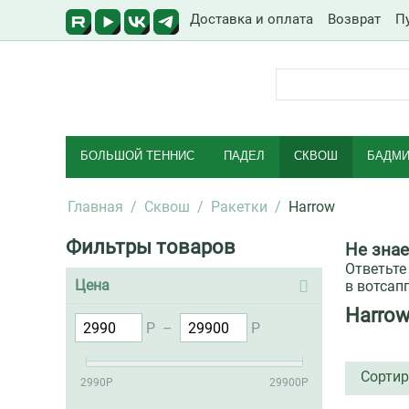
Доставка и оплата
Возврат
П
БОЛЬШОЙ ТЕННИС
ПАДЕЛ
СКВОШ
БАДМИ
Главная
/
Сквош
/
Ракетки
/
Harrow
Фильтры товаров
Не знае
Ответьте
Цена
в вотсапп
Harro
Р
–
Р
Сортир
2990
Р
29900
Р