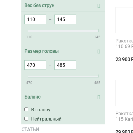
Вес без струн
–
110
145
Ракетка
110 69 
Размер головы
23 900
–
470
485
Баланс
В голову
Ракетка
Нейтральный
115 Ka
СТАТЬИ
29 900