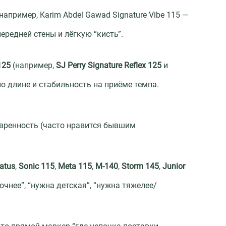
например, Karim Abdel Gawad Signature Vibe 115 —
ередней стены и лёгкую “кисть”.
125
(например,
SJ Perry Signature Reflex 125
и
по длине и стабильность на приёме темпа.
ёвренность (часто нравится бывшим
ratus
,
Sonic 115
,
Meta 115
,
M-140
,
Storm 145
,
Junior
чнее”, “нужна детская”, “нужна тяжелее/