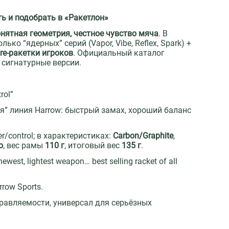
ь и подобрать в «Ракетлон»
нятная геометрия, честное чувство мяча
. В
ко “ядерных” серий (Vapor, Vibe, Reflex, Spark) +
ure-ракетки игроков
. Официальный каталог
 сигнатурные версии.
rol”
” линия Harrow: быстрый замах, хороший баланс
er/control; в характеристиках:
Carbon/Graphite
,
o
, вес рамы
110 г
, итоговый вес
135 г
.
t, lightest weapon… best selling racket of all
rrow Sports.
управляемости, универсал для серьёзных