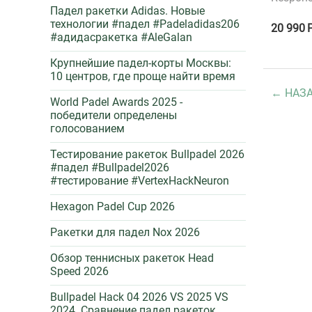
Падел ракетки Adidas. Новые
технологии #падел #Padeladidas206
20 990
#адидасракетка #AleGalan
Крупнейшие падел-корты Москвы:
10 центров, где проще найти время
НАЗ
World Padel Awards 2025 -
победители определены
голосованием
Тестирование ракеток Bullpadel 2026
#падел #Bullpadel2026
#тестирование #VertexHackNeuron
Hexagon Padel Cup 2026
Ракетки для падел Nox 2026
Обзор теннисных ракеток Head
Speed 2026
Bullpadel Hack 04 2026 VS 2025 VS
2024. Сравнение падел ракеток