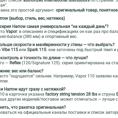
едёт список
authorized international distributors
по странам. Э
ая”.
зина это простой аргумент:
оригинальный товар, понятное
row (выбор, стиль, вес, натяжка)
 серия Harrow самая универсальная “на каждый день”?
это
Vapor
: в описаниях и спецификациях он как раз про бала
ven-balance (380 мм) и спортивный вес.
больше скорости и манёвренности у стены — что выбрать?
е
Vibe 115
или
Spark 115
: они заточены под быстрый темп и
 контроль и точность по длине — что лучше?
его —
Reflex
(120/Signature 125): серия ориентирована на с
ажнее: вес или баланс?
асто “ощущается” сильнее. Например, Vapor 110 заявлен к
лом.
ки Harrow идут сразу с натяжкой?
110 в карточке указана
factory string tension 28 lbs
и струна
рых других моделей/поставок может отличаться — лучше с
онять, что ракетка оригинальная?
оваться на официальные каналы поставки и список авто