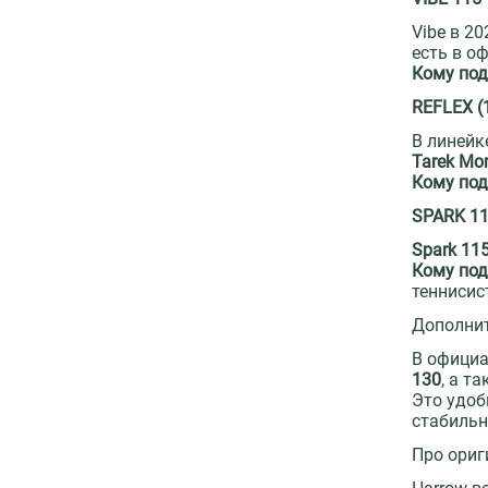
Vibe в 2
есть в о
Кому под
REFLEX (1
В линейк
Tarek Mom
Кому под
SPARK 1
Spark 11
Кому под
теннисис
Дополнит
В официа
130
, а т
Это удоб
стабильн
Про ориг