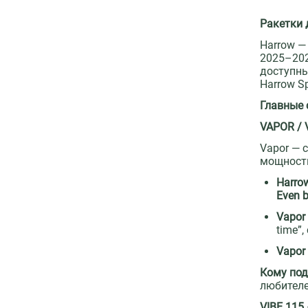
Ракетки 
Harrow —
2025–2026
доступны
Harrow S
Главные 
VAPOR / 
Vapor — 
мощности
Harro
Even 
Vapor 
time”
Vapor
Кому под
любителе
VIBE 115