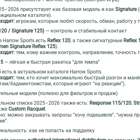
025–2026 присутствует как базовая модель и как
Signature
(
фициальном каталоге).
ходит:
игрокам, которые любят скорость, обман, работу у п
20 / Signature 125)
— контроль и стабильный контакт
е Harrow Sports есть
Reflex 120
, а также сигнатурные
Reflex 
en Signature Reflex 125
).
ходит:
тем, кому важнее контроль, направление, точность 
15
— лёгкая и быстрая ракетка “для темпа”
5
есть в актуальном каталоге Harrow Sports.
ходит:
тем, кто хочет максимально быстрый разгон и ман
там/бадминтонистам, которые играют “на реакции”).
ельные модели (полезно для фильтров и продаж)
льном списке 2025–2026 также есть:
Response 115/120
,
St
акже
Custom Racquet
.
но: можно закрывать запросы “хочу подешевле”, “нужна про
ее”.
инальность: как не попасть на подделку