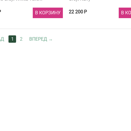
Р
22 200
Р
В КОРЗИНУ
В К
АД
1
2
ВПЕРЕД