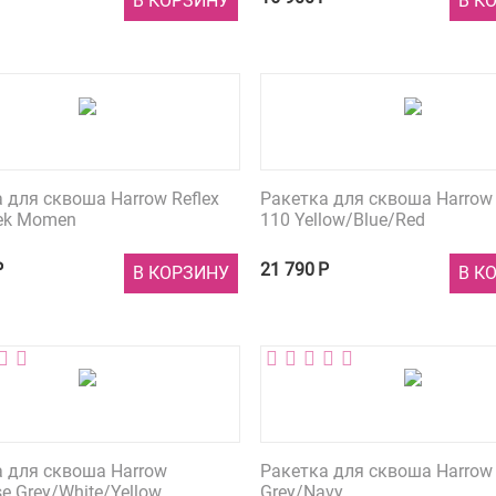
В КОРЗИНУ
В К
 для сквоша Harrow Reflex
Ракетка для сквоша Harrow
rek Momen
110 Yellow/Blue/Red
Р
21 790
Р
В КОРЗИНУ
В К
а для сквоша Harrow
Ракетка для сквоша Harrow 
e Grey/White/Yellow
Grey/Navy