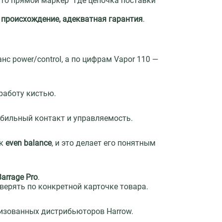
то прямой маркер “где цепочка поставки
 происхождение, адекватная гарантия
.
нс power/control, а по цифрам Vapor 110 —
 работу кистью.
табильный контакт и управляемость.
ак
even balance
, и это делает его понятным
Barrage Pro
.
верять по конкретной карточке товара.
ризованных дистрибьюторов Harrow.