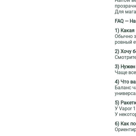
Harrow в
прозрачн
Для мага
FAQ — Har
1) Какая
Обычно 
ровный e
2) Хочу 
Смотрит
3) Нужен
Чаще вс
4) Что в
Баланс ч
универса
5) Ракет
У Vapor 
У некото
6) Как п
Ориентир