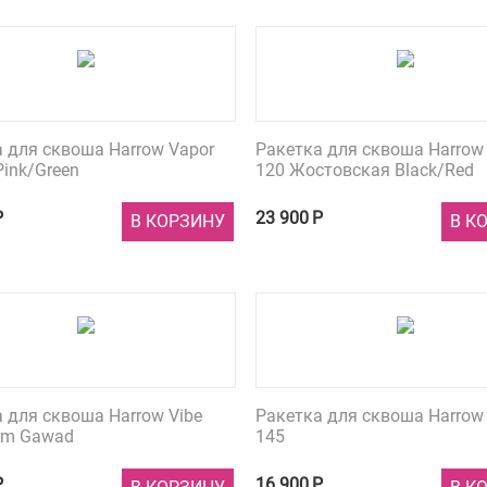
 для сквоша Harrow Vapor
Ракетка для сквоша Harrow 
Pink/Green
120 Жостовская Black/Red
Р
23 900
Р
В КОРЗИНУ
В К
 для сквоша Harrow Vibe
Ракетка для сквоша Harrow
rim Gawad
145
Р
16 900
Р