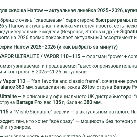
для сквоша Harrow — актуальная линейка 2025–2026, купит
 бренд с очень “сквошевым” характером:
быстрые рамы, по
 у Harrow актуальная линейка читается просто: есть несколь
е/универсальные модели (Response, Stratus и др.) +
Signat
ports на 2026 прямо показывает актуальный ассортимент и
серии Harrow 2025–2026 (и как выбрать за минуту)
VAPOR ULTRALITE / VAPOR 110–115
— флагман “power + cont
самая узнаваемая и продаваемая “высокопроизводительная
 и контроля. В 2025–2026 актуальны:
w Vapor 110
— “fan favorite and classic frame”, сочетание pow
balance 380 мм
, заводская натяжка
28 lbs
, струна
Barrage Pr
Ultralite
— в описании у официального UK-дистрибьютора: “newes
, струна
Barrage Pro
, вес
135 г
, баланс
380 мм
.
 115
и “Misfit/Signature” версии — в актуальном каталоге Ha
ходит:
тем, кто хочет “всё сразу” — мощность без потери 
й и турниров.
— манёвренность + мягкое чувство (быстрая игра)