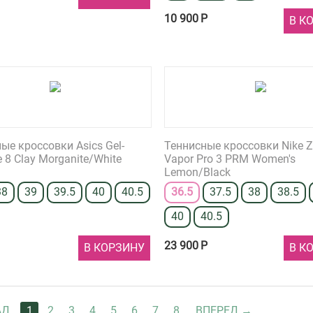
10 900
Р
В К
ые кроссовки Asics Gel-
Теннисные кроссовки Nike 
e 8 Clay Morganite/White
Vapor Pro 3 PRM Women's
Lemon/Black
38
39
39.5
40
40.5
36.5
37.5
38
38.5
40
40.5
23 900
Р
В КОРЗИНУ
В К
АД
1
2
3
4
5
6
7
8
ВПЕРЕД