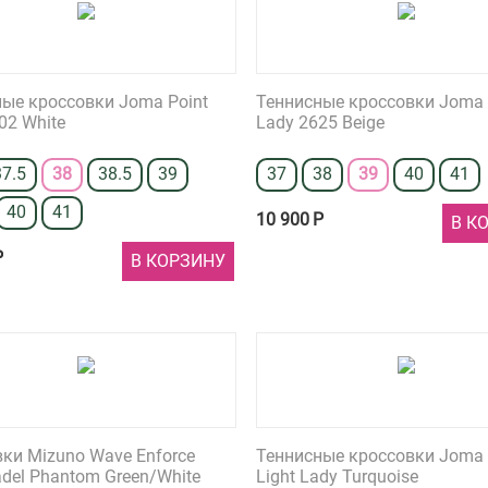
ые кроссовки Joma Point
Теннисные кроссовки Joma 
02 White
Lady 2625 Beige
37.5
38
38.5
39
37
38
39
40
41
40
41
10 900
Р
В К
Р
В КОРЗИНУ
ки Mizuno Wave Enforce
Теннисные кроссовки Joma 
adel Phantom Green/White
Light Lady Turquoise