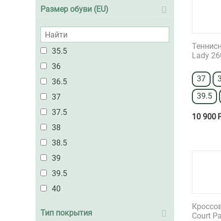
Размер обуви (EU)
Теннисн
35.5
Lady 26
36
37
36.5
39.5
37
37.5
10 900
38
38.5
39
39.5
40
40.5
Кроссов
Тип покрытия
Court P
41