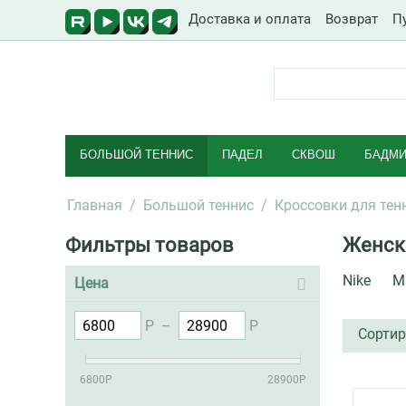
Доставка и оплата
Возврат
П
БОЛЬШОЙ ТЕННИС
ПАДЕЛ
СКВОШ
БАДМИ
Главная
/
Большой теннис
/
Кроссовки для тен
Фильтры товаров
Женск
Nike
M
Цена
Р
–
Р
Сортир
6800
Р
28900
Р