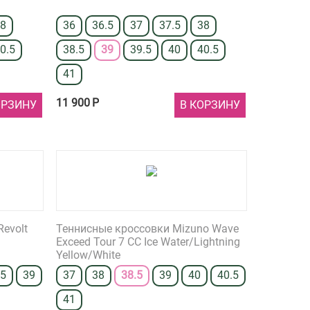
38
36
36.5
37
37.5
38
0.5
38.5
39
39.5
40
40.5
41
11 900
Р
ОРЗИНУ
В КОРЗИНУ
evolt
Теннисные кроссовки Mizuno Wave
Exceed Tour 7 CC Ice Water/Lightning
Yellow/White
.5
39
37
38
38.5
39
40
40.5
41