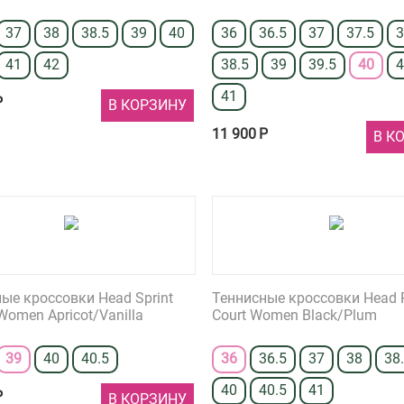
37
38
38.5
39
40
36
36.5
37
37.5
41
42
38.5
39
39.5
40
4
41
Р
В КОРЗИНУ
11 900
Р
В К
ые кроссовки Head Sprint
Теннисные кроссовки Head R
 Women Apricot/Vanilla
Court Women Black/Plum
39
40
40.5
36
36.5
37
38
38
40
40.5
41
Р
В КОРЗИНУ