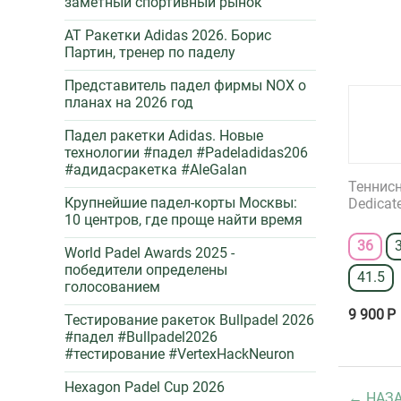
заметный спортивный рынок
AT Ракетки Adidas 2026. Борис
Партин, тренер по паделу
Представитель падел фирмы NOX о
планах на 2026 год
Падел ракетки Adidas. Новые
технологии #падел #Padeladidas206
#адидасракетка #AleGalan
Теннисн
Крупнейшие падел-корты Москвы:
Dedicat
10 центров, где проще найти время
36
World Padel Awards 2025 -
победители определены
41.5
голосованием
9 900
Р
Тестирование ракеток Bullpadel 2026
#падел #Bullpadel2026
#тестирование #VertexHackNeuron
Hexagon Padel Cup 2026
НАЗ