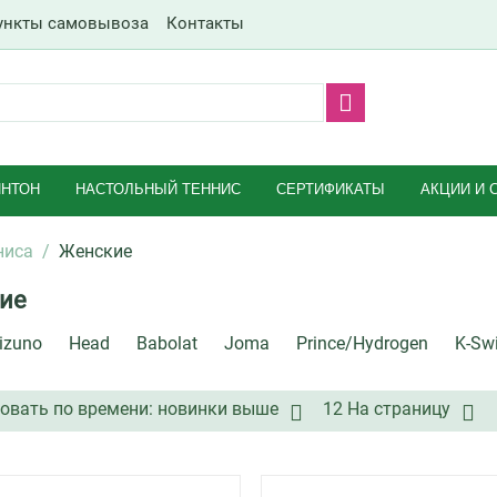
ункты самовывоза
Контакты
НТОН
НАСТОЛЬНЫЙ ТЕННИС
СЕРТИФИКАТЫ
АКЦИИ И 
ниса
/
Женские
ие
izuno
Head
Babolat
Joma
Prince/Hydrogen
K-Sw
овать по времени: новинки выше
12 На страницу