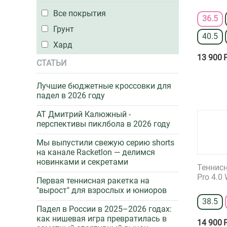
Все покрытия
41.5
36.5
Грунт
42
40.5
Хард
42.5
13 900
43
СТАТЬИ
43.5
Лучшие бюджетные кроссовки для
падел в 2026 году
AT Дмитрий Калюжный -
перспективы пиклбола в 2026 году
Мы выпустили свежую серию shorts
на канале Racketlon — делимся
новинками и секретами
Теннисн
Pro 4.0
Первая теннисная ракетка на
"вырост" для взрослых и юниоров
38.5
Падел в России в 2025–2026 годах:
как нишевая игра превратилась в
14 900