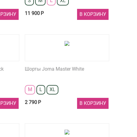
S
M
L
XL
11 900
Р
ОРЗИНУ
В КОРЗИНУ
ck
Шорты Joma Master White
M
L
XL
2 790
Р
ОРЗИНУ
В КОРЗИНУ