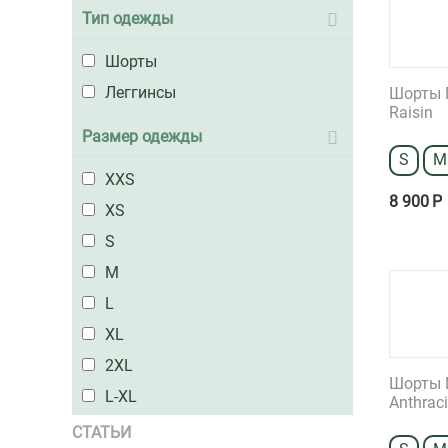
Тип одежды
Шорты
Леггинсы
Шорты N
Raisin
Размер одежды
S
M
XXS
8 900
Р
XS
S
M
L
XL
2XL
Шорты N
L-XL
Anthrac
СТАТЬИ