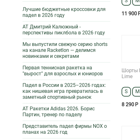
S
M
Лучшие бюджетные кроссовки для
11 900
падел в 2026 году
AT Дмитрий Калюжный -
перспективы пиклбола в 2026 году
Мы выпустили свежую серию shorts
на канале Racketlon — делимся
новинками и секретами
Первая теннисная ракетка на
Шорты Ni
"вырост" для взрослых и юниоров
Lime
Падел в России в 2025–2026 годах:
как нишевая игра превратилась в
S
M
заметный спортивный рынок
8 290
Р
AT Ракетки Adidas 2026. Борис
Партин, тренер по паделу
Представитель падел фирмы NOX о
планах на 2026 год