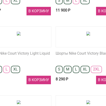
L
XL
S
M
L
XL
Р
11 900
Р
В КОРЗИНУ
В К
ke Court Victory Light Liquid
Шорты Nike Court Victory Bla
L
XL
S
M
L
XL
2XL
8 290
Р
В КОРЗИНУ
В К