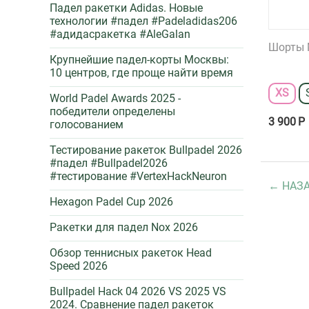
Падел ракетки Adidas. Новые
технологии #падел #Padeladidas206
#адидасракетка #AleGalan
Шорты M
Крупнейшие падел-корты Москвы:
10 центров, где проще найти время
XS
World Padel Awards 2025 -
победители определены
3 900
Р
голосованием
Тестирование ракеток Bullpadel 2026
#падел #Bullpadel2026
#тестирование #VertexHackNeuron
НАЗ
Hexagon Padel Cup 2026
Ракетки для падел Nox 2026
Обзор теннисных ракеток Head
Speed 2026
Bullpadel Hack 04 2026 VS 2025 VS
2024. Сравнение падел ракеток