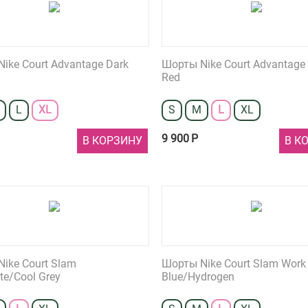
ike Court Advantage Dark
Шорты Nike Court Advantage 
Red
L
XL
S
M
L
XL
9 900
Р
В КОРЗИНУ
В К
ike Court Slam
Шорты Nike Court Slam Work
ite/Cool Grey
Blue/Hydrogen