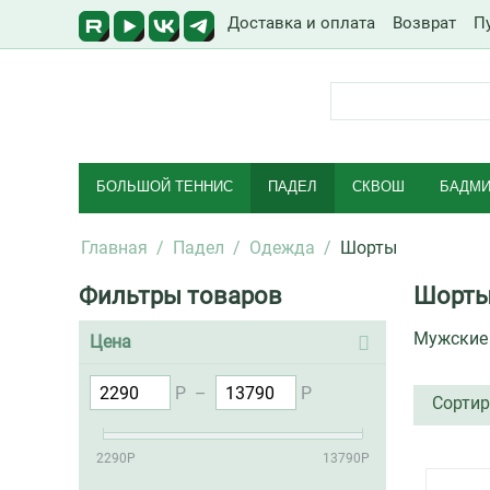
Доставка и оплата
Возврат
П
БОЛЬШОЙ ТЕННИС
ПАДЕЛ
СКВОШ
БАДМИ
Главная
/
Падел
/
Одежда
/
Шорты
Фильтры товаров
Шорт
Мужские
Цена
Р
–
Р
Сортир
2290
Р
13790
Р