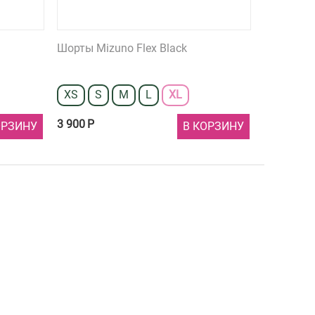
Шорты Mizuno Flex Black
XS
S
M
L
XL
3 900
Р
ОРЗИНУ
В КОРЗИНУ