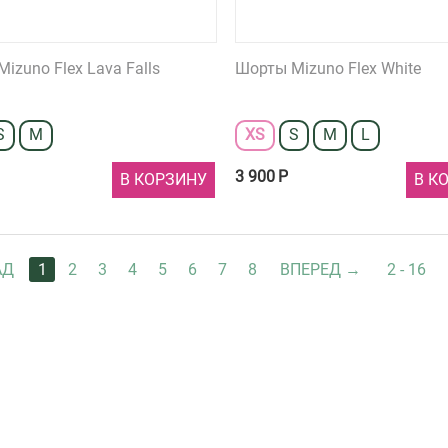
izuno Flex Lava Falls
Шорты Mizuno Flex White
S
M
XS
S
M
L
3 900
Р
В КОРЗИНУ
В К
АД
1
2
3
4
5
6
7
8
ВПЕРЕД
2 - 16