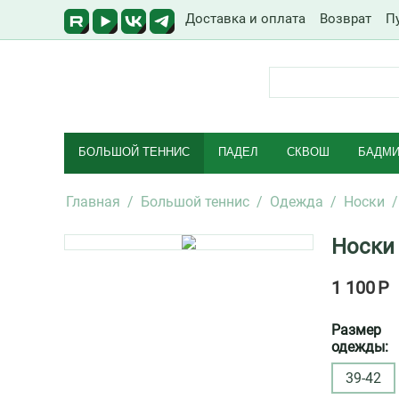
Доставка и оплата
Возврат
П
БОЛЬШОЙ ТЕННИС
ПАДЕЛ
СКВОШ
БАДМИ
Главная
/
Большой теннис
/
Одежда
/
Носки
/
Носки
1 100
Р
Размер
одежды:
39-42