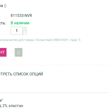
ов
811533-NVR
ть:
В наличии
+
−
 количество для товара "
Носки Head CREW NVR 1 пара
"
1
.
НУ
ТРЕТЬ СПИСОК ОПЦИЙ
е"
д 2% эластан