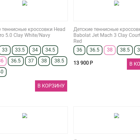
 теннисные кроссовки Head
Детские теннисные кроссов
Pro 5.0 Clay White/Navy
Babolat Jet Mach 3 Clay Court
Red
33
33.5
34
34.5
36
36.5
38
38.5
36
36.5
37
38
38.5
13 900
Р
В К
40
В КОРЗИНУ