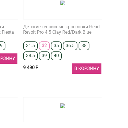
ки
Детские теннисные кроссовки Head
 Fiesta
Revolt Pro 4.5 Clay Red/Dark Blue
39
31.5
32
35
36.5
38
38.5
39
40
ОРЗИНУ
9 490
Р
В КОРЗИНУ