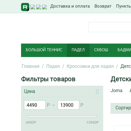
Доставка и оплата
Возврат
Пункт
БОЛЬШОЙ ТЕННИС
ПАДЕЛ
СКВОШ
БАДМИ
Главная
/
Падел
/
Кроссовки для падел
/
Детс
Фильтры товаров
Детск
Joma
Цена
Р
–
Р
Сортир
4490
Р
13900
Р