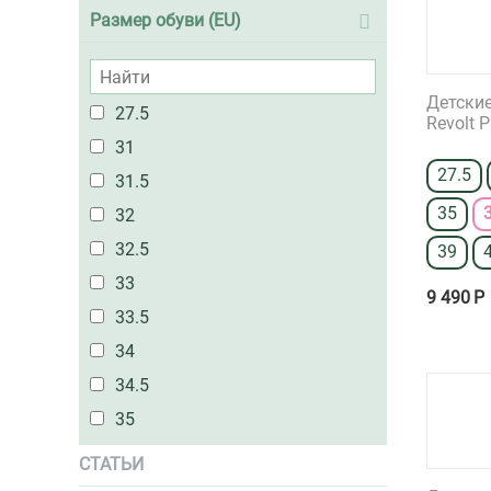
Размер обуви (EU)
Детские
27.5
Revolt 
31
27.5
31.5
35
32
32.5
39
33
9 490
Р
33.5
34
34.5
35
36
СТАТЬИ
36.5