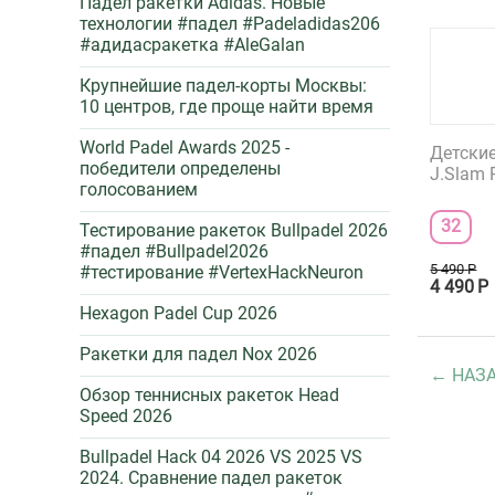
Падел ракетки Adidas. Новые
технологии #падел #Padeladidas206
#адидасракетка #AleGalan
Крупнейшие падел-корты Москвы:
10 центров, где проще найти время
World Padel Awards 2025 -
Детски
победители определены
J.Slam 
голосованием
32
Тестирование ракеток Bullpadel 2026
#падел #Bullpadel2026
5 490
Р
#тестирование #VertexHackNeuron
4 490
Р
Hexagon Padel Cup 2026
Ракетки для падел Nox 2026
НАЗ
Обзор теннисных ракеток Head
Speed 2026
Bullpadel Hack 04 2026 VS 2025 VS
2024. Сравнение падел ракеток