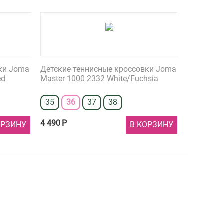
ки Joma
Детские теннисные кроссовки Joma
ed
Master 1000 2332 White/Fuchsia
35
36
37
38
4 490
Р
ОРЗИНУ
В КОРЗИНУ