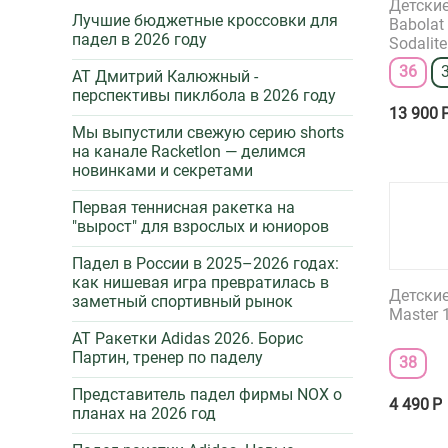
Детски
Лучшие бюджетные кроссовки для
Babolat
37
падел в 2026 году
Sodalite
38
36
AT Дмитрий Калюжный -
38.5
перспективы пиклбола в 2026 году
13 900
39
Мы выпустили свежую серию shorts
на канале Racketlon — делимся
40
новинками и секретами
Первая теннисная ракетка на
"вырост" для взрослых и юниоров
Падел в России в 2025–2026 годах:
как нишевая игра превратилась в
Детски
заметный спортивный рынок
Master 
AT Ракетки Adidas 2026. Борис
Партин, тренер по паделу
38
Представитель падел фирмы NOX о
4 490
Р
планах на 2026 год