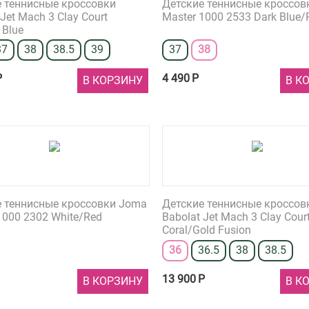
е теннисные кроссовки
Детские теннисные кроссов
 Jet Mach 3 Clay Court
Master 1000 2533 Dark Blue/
 Blue
37
38
38.5
39
37
38
Р
4 490
Р
В КОРЗИНУ
В К
е теннисные кроссовки Joma
Детские теннисные кроссов
1000 2302 White/Red
Babolat Jet Mach 3 Clay Cour
Coral/Gold Fusion
36
36.5
38
38.5
13 900
Р
В КОРЗИНУ
В К