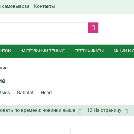
ы самовывоза
Контакты
НТОН
НАСТОЛЬНЫЙ ТЕННИС
СЕРТИФИКАТЫ
АКЦИИ И 
кие
ие
Asics
Babolat
Head
овать по времени: новинки выше
12 На страницу