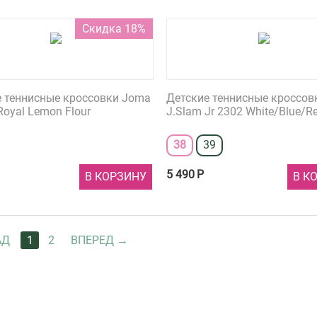
Скидка 18%
е теннисные кроссовки Joma
Детские теннисные кроссов
Royal Lemon Flour
J.Slam Jr 2302 White/Blue/R
38
39
5 490
Р
В КОРЗИНУ
В К
АД
1
2
ВПЕРЕД