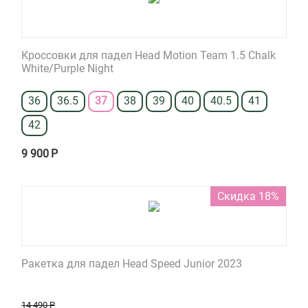
Кроссовки для падел Head Motion Team 1.5 Chalk
White/Purple Night
36
36.5
37
38
39
40
40.5
41
42
9 900
Р
Скидка 18%
Ракетка для падел Head Speed Junior 2023
14 490
Р