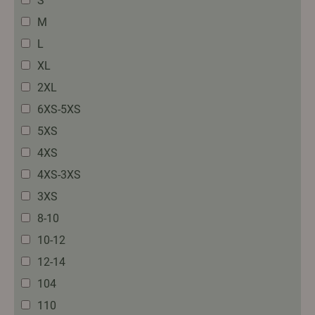
S
M
L
XL
2XL
6XS-5XS
5XS
4XS
4XS-3XS
3XS
8-10
10-12
12-14
104
110