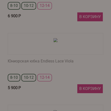
8-10
10-12
12-14
6 900
Р
В КОРЗИНУ
Юниорская юбка Endless Lace Viola
8-10
10-12
12-14
5 900
Р
В КОРЗИНУ