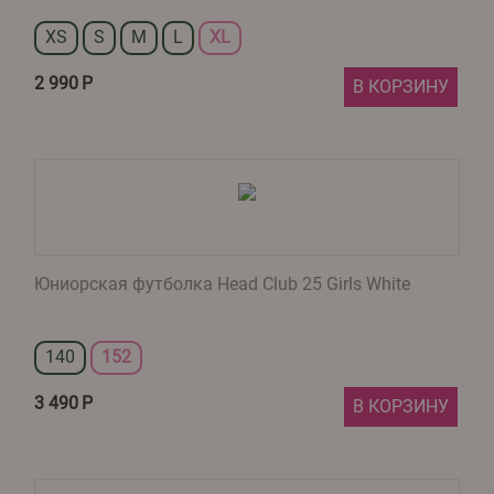
XS
S
M
L
XL
2 990
Р
В КОРЗИНУ
Юниорская футболка Head Club 25 Girls White
140
152
3 490
Р
В КОРЗИНУ