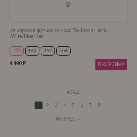
Юниорская футболка Head Tie-Break II Girls
White/Blue/Red
128
140
152
164
4 490
Р
В КОРЗИНУ
НАЗАД
1
2
3
4
5
6
7
8
ВПЕРЕД