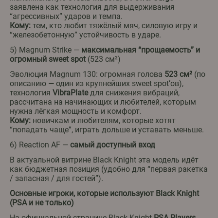
заявлена как технология для выдерживания
“агрессивных” ударов и темпа.
Кому:
тем, кто любит тяжёлый мяч, силовую игру и
“железобетонную” устойчивость в ударе.
5) Magnum Strike —
максимальная “прощаемость” и
огромный sweet spot
(523 см²)
Эволюция Magnum 130: огромная голова
523 см²
(по
описанию — один из крупнейших sweet spot’ов),
технология
VibraPlate
для снижения вибраций,
рассчитана на начинающих и любителей, которым
нужна лёгкая мощность и комфорт.
Кому:
новичкам и любителям, которые хотят
“попадать чаще”, играть дольше и уставать меньше.
6) Reaction AF —
самый доступный вход
В актуальной витрине Black Knight эта модель идёт
как бюджетная позиция (удобно для “первая ракетка
/ запасная / для гостей”).
Основные игроки, которые используют Black Knight
(PSA и не только)
На официальной странице Black Knight
PSA Players