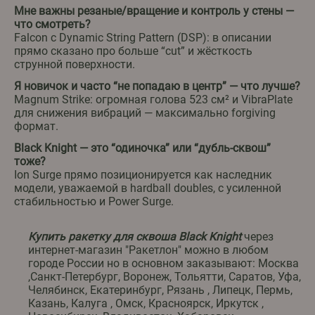
Мне важны резаные/вращение и контроль у стены —
что смотреть?
Falcon с Dynamic String Pattern (DSP): в описании
прямо сказано про больше “cut” и жёсткость
струнной поверхности.
Я новичок и часто “не попадаю в центр” — что лучше?
Magnum Strike: огромная голова 523 см² и VibraPlate
для снижения вибраций — максимально forgiving
формат.
Black Knight — это “одиночка” или “дубль-сквош”
тоже?
Ion Surge прямо позиционируется как наследник
модели, уважаемой в hardball doubles, с усиленной
стабильностью и Power Surge.
Купить ракетку для сквоша Black Knight
через
интернет-магазин "Ракетлон" можно в любом
городе России но в основном заказывают: Москва
,Санкт-Петербург, Воронеж, Тольятти, Саратов, Уфа,
Челябинск, Екатеринбург, Рязань , Липецк, Пермь,
Казань, Калуга , Омск, Красноярск, Иркутск ,