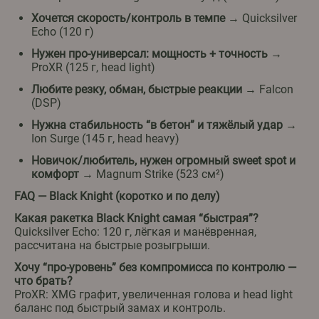
Хочется скорость/контроль в темпе
→ Quicksilver
Echo (120 г)
Нужен про-универсал: мощность + точность
→
ProXR (125 г, head light)
Любите резку, обман, быстрые реакции
→ Falcon
(DSP)
Нужна стабильность “в бетон” и тяжёлый удар
→
Ion Surge (145 г, head heavy)
Новичок/любитель, нужен огромный sweet spot и
комфорт
→ Magnum Strike (523 см²)
FAQ — Black Knight (коротко и по делу)
Какая ракетка Black Knight самая “быстрая”?
Quicksilver Echo: 120 г, лёгкая и манёвренная,
рассчитана на быстрые розыгрыши.
Хочу “про-уровень” без компромисса по контролю —
что брать?
ProXR: XMG графит, увеличенная голова и head light
баланс под быстрый замах и контроль.