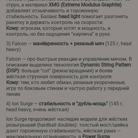
струн, а материал
XMG (Extreme Modulus Graphite)
добавляет отзывчивость и торсионную
стабильность. Баланс
head light
помогает разгонять
ракетку и держать контроль на скорости.
Кому:
игрокам, которые хотят и мощность, и
контроль, но без ощущения “кирпича” в руке.
3) Falcon —
манёвренность + резаный мяч
(125 г, head
heavy)
Falcon — про быстрые реакции и управление мячом. В
описании выделена технология
Dynamic String Pattern
(DSP)
: больше “cut” (резки/вращения) и более
жёсткая струнная поверхность для контроля.
Кому:
тем, кто любит обман, резаные укороченные,
игру по боковым стенам и частую работу у передней
линии.
4) Ion Surge —
стабильность и “дубль-мощь”
(145 г,
head heavy, очень жёсткая)
Ion Surge продолжает наследие модели для жёстких
розыгрышей (hardball doubles): толстый мост/шейка
дают торсионную стабильность, жёсткая рама —
максимальную отзывчивость, а
Power Surge