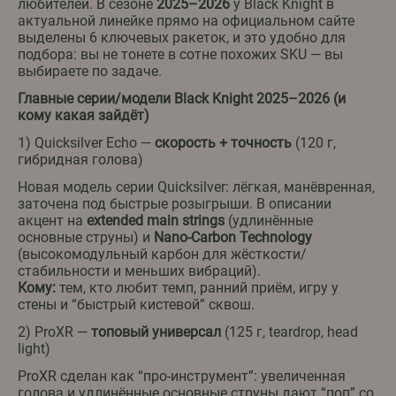
любителей. В сезоне
2025–2026
у Black Knight в
актуальной линейке прямо на официальном сайте
выделены 6 ключевых ракеток, и это удобно для
подбора: вы не тонете в сотне похожих SKU — вы
выбираете по задаче.
Главные серии/модели Black Knight 2025–2026 (и
кому какая зайдёт)
1) Quicksilver Echo —
скорость + точность
(120 г,
гибридная голова)
Новая модель серии Quicksilver: лёгкая, манёвренная,
заточена под быстрые розыгрыши. В описании
акцент на
extended main strings
(удлинённые
основные струны) и
Nano-Carbon Technology
(высокомодульный карбон для жёсткости/
стабильности и меньших вибраций).
Кому:
тем, кто любит темп, ранний приём, игру у
стены и “быстрый кистевой” сквош.
2) ProXR —
топовый универсал
(125 г, teardrop, head
light)
ProXR сделан как “про-инструмент”: увеличенная
голова и удлинённые основные струны дают “поп” со