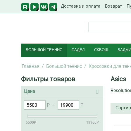
Доставка и оплата
Возврат
П
БОЛЬШОЙ ТЕННИС
ПАДЕЛ
СКВОШ
БАДМИ
Главная
/
Большой теннис
/
Кроссовки для тен
Фильтры товаров
Asics
Resolutio
Цена
Р
–
Р
Сортир
5500
Р
19900
Р