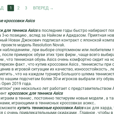
АД
1
2
3
ВПЕРЕД
е кроссовки Asics
и для тенниса Asics
в последние годы быстро набирают по
 3-ю позицию , вслед за Найком и Адидасом. Приятная нов
ный Новак Джокович подписал контракт с японской компан
 проекте модель Resolution Novak.
 наблюдениям , при выборе спортсменом или любителем т
, после примерок обуви этих трех фирм , чаще всего выби
ом , что теннисная обувь Asics очень комфортно сидит на но
тересен факт , что купив кроссовки Asics , теннисисты пр
оценив в игровой ситуации их качество, износостойкость , 
метить , что на каждом турнире Большого шлема теннисисто
 по нашим подсчетам более 30-и игроков выбрали эту обув
n Open 2019 года.
етлон" уже несколько лет работает с представительством 
мент
кроссовок для тенниса Asics
играем в теннис , постоянно тестируем новые модели , а
нами, играющими в теннисных кроссовках асикс..
 сможете
купить теннисные кроссовки Asics
как для харда,
я с очень привлекательными скидками . Главное , чтобы 