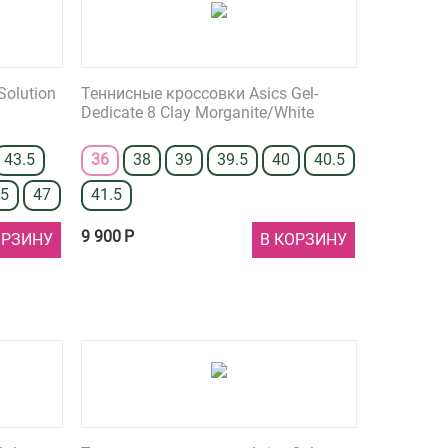
Solution
Теннисные кроссовки Asics Gel-
Dedicate 8 Clay Morganite/White
43.5
36
38
39
39.5
40
40.5
.5
47
41.5
9 900
Р
ОРЗИНУ
В КОРЗИНУ