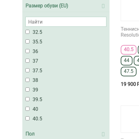
Размер обуви (EU)
Теннисн
32.5
Resolut
35.5
40.5
36
44
37
37.5
47.5
38
19 900
39
39.5
40
40.5
41.5
Пол
42