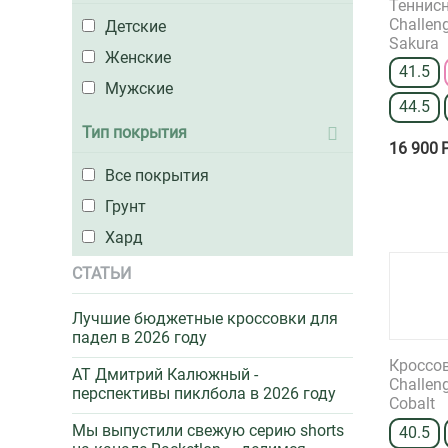
Теннисн
Challeng
Детские
42.5
Sakura
Женские
43.5
41.5
Мужские
44
44.5
44.5
Тип покрытия
16 900
45
Все покрытия
46
Грунт
46.5
Хард
47
СТАТЬИ
47.5
48
Лучшие бюджетные кроссовки для
падел в 2026 году
Кроссов
AT Дмитрий Калюжный -
Challeng
перспективы пиклбола в 2026 году
Cobalt
Мы выпустили свежую серию shorts
40.5