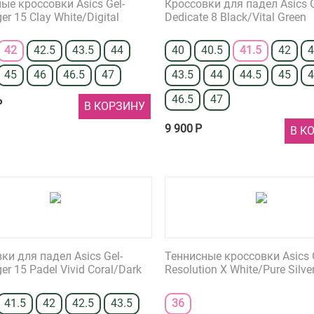
ые кроссовки Asics Gel-
Кроссовки для падел Asics G
er 15 Clay White/Digital
Dedicate 8 Black/Vital Green
42
42.5
43.5
44
40
40.5
41.5
42
4
45
46
46.5
47
43.5
44
44.5
45
46.5
47
Р
В КОРЗИНУ
9 900
Р
В К
ки для падел Asics Gel-
Теннисные кроссовки Asics 
er 15 Padel Vivid Coral/Dark
Resolution X White/Pure Silve
41.5
42
42.5
43.5
36