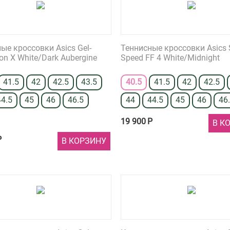
ые кроссовки Asics Gel-
Теннисные кроссовки Asics 
ion X White/Dark Aubergine
Speed FF 4 White/Midnight
41.5
42
42.5
43.5
40.5
41.5
42
42.5
44.5
45
46
46.5
44
44.5
45
46
46
19 900
Р
В К
Р
В КОРЗИНУ