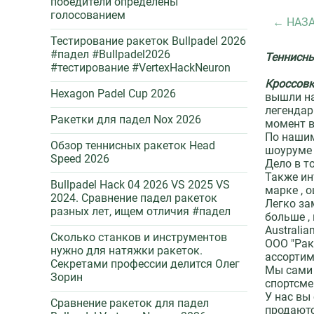
победители определены
голосованием
НАЗ
Тестирование ракеток Bullpadel 2026
#падел #Bullpadel2026
Теннисны
#тестирование #VertexHackNeuron
Кроссовк
Hexagon Padel Cup 2026
вышли на
легендар
Ракетки для падел Nox 2026
момент в
По нашим
Обзор теннисных ракеток Head
шоуруме 
Speed 2026
Дело в т
Также ин
Bullpadel Hack 04 2026 VS 2025 VS
марке , 
2024. Сравнение падел ракеток
Легко за
разных лет, ищем отличия #падел
больше ,
Australia
Сколько станков и инструментов
ООО "Рак
нужно для натяжки ракеток.
ассорти
Секретами профессии делится Олег
Мы сами 
Зорин
спортсме
У нас вы
Сравнение ракеток для падел
продаютс