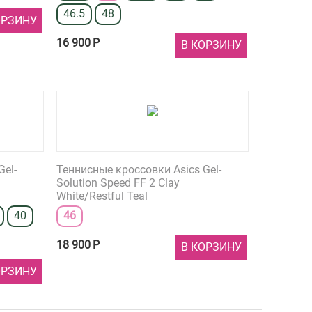
46.5
48
ОРЗИНУ
16 900
Р
В КОРЗИНУ
Gel-
Теннисные кроссовки Asics Gel-
Solution Speed FF 2 Clay
White/Restful Teal
40
46
18 900
Р
В КОРЗИНУ
ОРЗИНУ