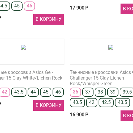
44.5
45
46
17 900
Р
В К
Р
В КОРЗИНУ
ые кроссовки Asics Gel-
Теннисные кроссовки Asics 
ger 15 Clay White/Lichen Rock
Challenger 15 Clay Lichen
Rock/Whisper Green
42
43.5
44
45
46
36
37
38
39
39.5
40.5
42
42.5
43.5
Р
В КОРЗИНУ
16 900
Р
В К