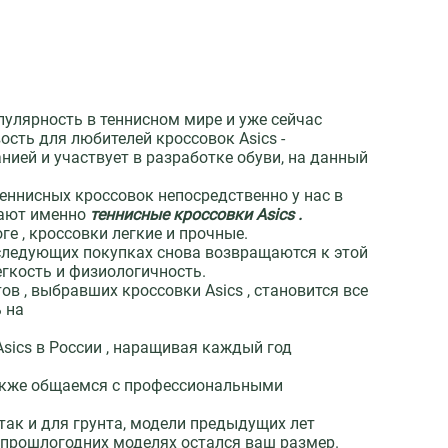
пулярность в теннисном мире и уже сейчас
ость для любителей кроссовок Asics -
ией и участвует в разработке обуви, на данный
еннисных кроссовок непосредственно у нас в
рают именно
теннисные кроссовки Asics .
ге , кроссовки легкие и прочные.
и следующих покупках снова возвращаются к этой
легкость и физиологичность.
в , выбравших кроссовки Asics , становится все
ь на
Asics в России , наращивая каждый год
 также общаемся с профессиональными
 так и для грунта, модели предыдущих лет
в прошлогодних моделях остался ваш размер.