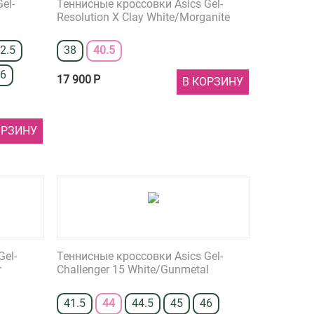
el-
Теннисные кроссовки Asics Gel-
Resolution X Clay White/Morganite
2.5
38
40.5
46
17 900
Р
В КОРЗИНУ
ОРЗИНУ
Gel-
Теннисные кроссовки Asics Gel-
r
Challenger 15 White/Gunmetal
41.5
44
44.5
45
46