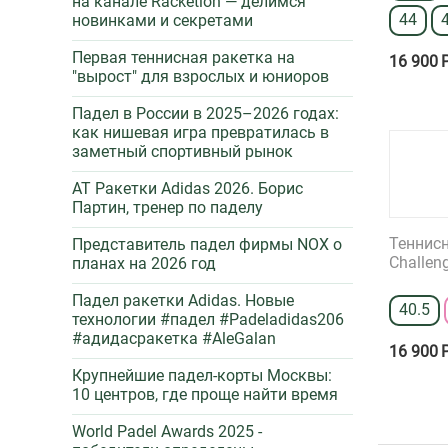
на канале Racketlon — делимся
44
новинками и секретами
Первая теннисная ракетка на
16 900
"вырост" для взрослых и юниоров
Падел в России в 2025–2026 годах:
как нишевая игра превратилась в
заметный спортивный рынок
AT Ракетки Adidas 2026. Борис
Партин, тренер по паделу
Теннисн
Представитель падел фирмы NOX о
Challen
планах на 2026 год
Падел ракетки Adidas. Новые
40.5
технологии #падел #Padeladidas206
#адидасракетка #AleGalan
16 900
Крупнейшие падел-корты Москвы:
10 центров, где проще найти время
World Padel Awards 2025 -