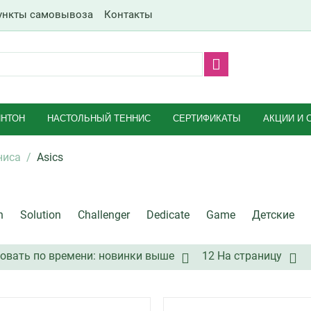
ункты самовывоза
Контакты
НТОН
НАСТОЛЬНЫЙ ТЕННИС
СЕРТИФИКАТЫ
АКЦИИ И 
ниса
/
Asics
n
Solution
Challenger
Dedicate
Game
Детские
овать по времени: новинки выше
12 На страницу