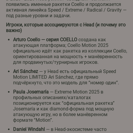
появились именные ракетки Coello и продолжается
активная линейка Speed / Extreme / Radical / Gravity —
под разные уровни и задачи.
Игроки, которые ассоциируются с Head (и почему это
важно)
Arturo Coello
— серия COELLO
создана как
атакующая платформа; Coello Motion 2025
официально идёт как ракетка из коллекции Coello,
ориентированная на мощность + манёвренность
для продвинутых/турнирных игроков.
Ari Sánchez
— у Head есть официальный Speed
Motion LIMITED Ari Sánchez, где прямо
подчёркнуто, что это модель для “номер один”.
Paula Josemaría
— Extreme Motion 2025 в
профильных описаниях/каталогах
позиционируется как “официальная ракетка”
Josemaría и как diamond-форма под мощную
атакующую игру, но в более манёвренном
формате “Motion”.
Daniel Windahl
— в Head-экосистеме часто