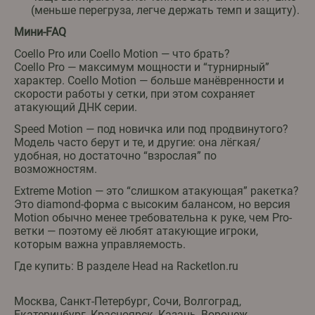
(меньше перегруза, легче держать темп и защиту).
Мини-FAQ
Coello Pro или Coello Motion — что брать?
Coello Pro — максимум мощности и “турнирный”
характер. Coello Motion — больше манёвренности и
скорости работы у сетки, при этом сохраняет
атакующий ДНК серии.
Speed Motion — под новичка или под продвинутого?
Модель часто берут и те, и другие: она лёгкая/
удобная, но достаточно “взрослая” по
возможностям.
Extreme Motion — это “слишком атакующая” ракетка?
Это diamond-форма с высоким балансом, но версия
Motion обычно менее требовательна к руке, чем Pro-
ветки — поэтому её любят атакующие игроки,
которым важна управляемость.
Где купить: В разделе Head на Racketlon.ru
Москва, Санкт-Петербург, Сочи, Волгоград,
Екатеринбург, Красноярск, Казань, Воронеж,