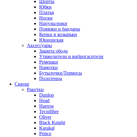
Шорты
Юбки
Платья
Носки
Напульсники
Повязки и банданы
Кепки и козырьки
Юниорская
Аксессуары
Защита обода
Утяжелители и виброгасители
Ремешки
Намотки
Бутылочки/Термосы
Полотенца
Сквош
Ракетки
Dunlop
Head
Harrow
Tecnifibre
Oliver
Black Knight
Karakal
Prince