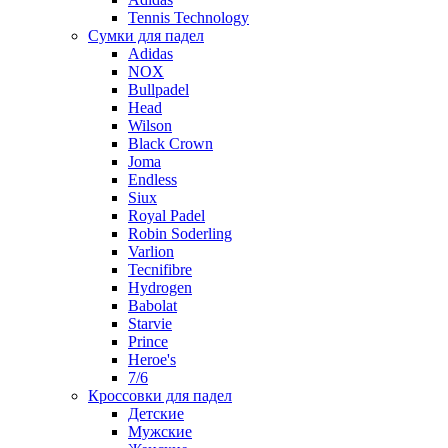
Tennis Technology
Сумки для падел
Adidas
NOX
Bullpadel
Head
Wilson
Black Crown
Joma
Endless
Siux
Royal Padel
Robin Soderling
Varlion
Tecnifibre
Hydrogen
Babolat
Starvie
Prince
Heroe's
7/6
Кроссовки для падел
Детские
Мужские