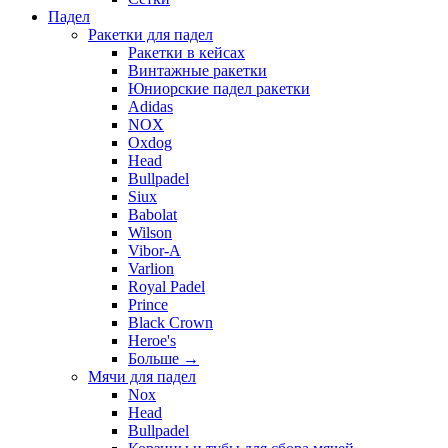
Падел
Ракетки для падел
Ракетки в кейсах
Винтажные ракетки
Юниорские падел ракетки
Adidas
NOX
Oxdog
Head
Bullpadel
Siux
Babolat
Wilson
Vibor-A
Varlion
Royal Padel
Prince
Black Crown
Heroe's
Больше
→
Мячи для падел
Nox
Head
Bullpadel