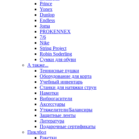
Prince
Yonex
Dunlop
Endless
Joma
PROKENNEX
7/6
Nike
String Project
Robin Soderling
Сумки для обуви
А также...
Теннисные пушки
Оборудование для корта
Учебный инвентарь
Станки для натяжки струн
Намотки
Виброгасители
Аксессуары
Утяжелители/Балансиры
Защитные ленты
Литература
Подарочные сертификаты
Пиклбол
Ракетки