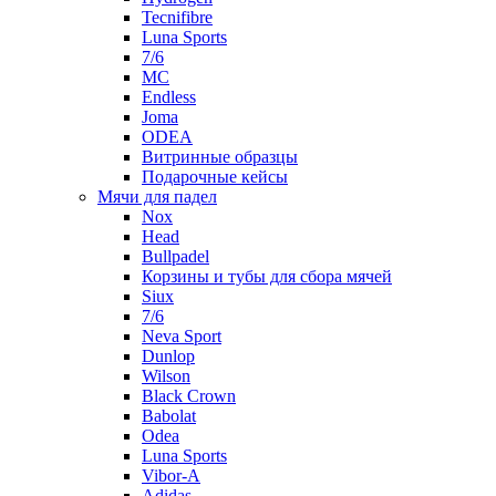
Tecnifibre
Luna Sports
7/6
MC
Endless
Joma
ODEA
Витринные образцы
Подарочные кейсы
Мячи для падел
Nox
Head
Bullpadel
Корзины и тубы для сбора мячей
Siux
7/6
Neva Sport
Dunlop
Wilson
Black Crown
Babolat
Odea
Luna Sports
Vibor-A
Adidas