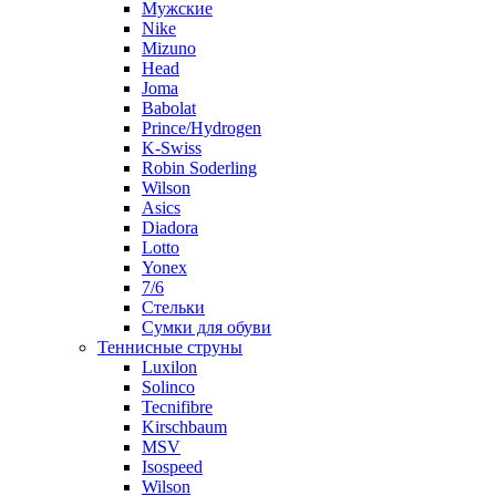
Мужские
Nike
Mizuno
Head
Joma
Babolat
Prince/Hydrogen
K-Swiss
Robin Soderling
Wilson
Asics
Diadora
Lotto
Yonex
7/6
Стельки
Сумки для обуви
Теннисные струны
Luxilon
Solinco
Tecnifibre
Kirschbaum
MSV
Isospeed
Wilson