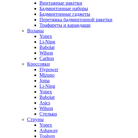
Винтажные ракетки
Бадминтонные наборы
Бадминтонные гаджеты
Перетяжка бадминтонной ракетки
Трафареты и карандаши
Воланы
Yonex
Li-Ning
Babolat
Wilson
Carlton
Кроссовки
Flypower
Mizuno
Joma
Li-Ning
Yonex
Babolat
Asics
Wilson
Стельки
Струны
Yonex
Ashaway
Toalson