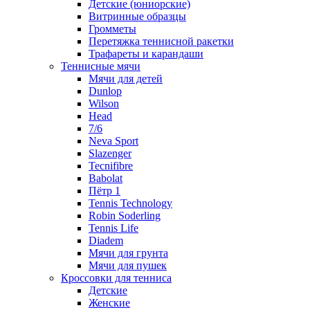
Детские (юниорские)
Витринные образцы
Громметы
Перетяжка теннисной ракетки
Трафареты и карандаши
Теннисные мячи
Мячи для детей
Dunlop
Wilson
Head
7/6
Neva Sport
Slazenger
Tecnifibre
Babolat
Пётр 1
Tennis Technology
Robin Soderling
Tennis Life
Diadem
Мячи для грунта
Мячи для пушек
Кроссовки для тенниса
Детские
Женские