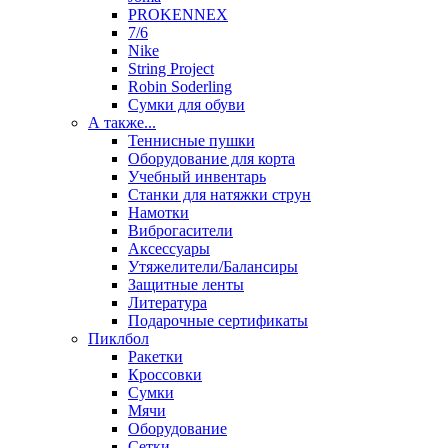
PROKENNEX
7/6
Nike
String Project
Robin Soderling
Сумки для обуви
А также...
Теннисные пушки
Оборудование для корта
Учебный инвентарь
Станки для натяжки струн
Намотки
Виброгасители
Аксессуары
Утяжелители/Балансиры
Защитные ленты
Литература
Подарочные сертификаты
Пиклбол
Ракетки
Кроссовки
Сумки
Мячи
Оборудование
Сетки