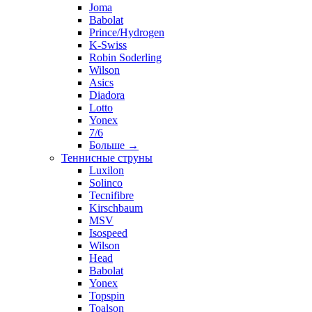
Joma
Babolat
Prince/Hydrogen
K-Swiss
Robin Soderling
Wilson
Asics
Diadora
Lotto
Yonex
7/6
Больше
→
Теннисные струны
Luxilon
Solinco
Tecnifibre
Kirschbaum
MSV
Isospeed
Wilson
Head
Babolat
Yonex
Topspin
Toalson