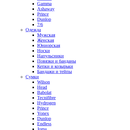
Gamma
Ashaway
Prince
Dunlop
7/6
Одежда
Мужская
Женская
Юниорская
Носки
Напульсники
Повязки и банданы
Кепки и козырьки
Бандажи и тейпы
Сумки
Wilson
Head
Babolat
Tecnifibre
Hydrogen
Prince
Yonex
Dunlop
Endless
Joma