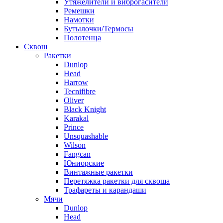
Утяжелители и виброгасители
Ремешки
Намотки
Бутылочки/Термосы
Полотенца
Сквош
Ракетки
Dunlop
Head
Harrow
Tecnifibre
Oliver
Black Knight
Karakal
Prince
Unsquashable
Wilson
Fangcan
Юниорские
Винтажные ракетки
Перетяжка ракетки для сквоша
Трафареты и карандаши
Мячи
Dunlop
Head