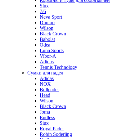
Корзины и тубы для сбора мячей
Siux
7/6
Neva Sport
Dunlop
Wilson
Black Crown
Babolat
Odea
Luna Sports
Vibor-A
Adidas
Tennis Technology
Сумки для падел
Adidas
NOX
Bullpadel
Head
Wilson
Black Crown
Joma
Endless
Siux
Royal Padel
Robin Soderling