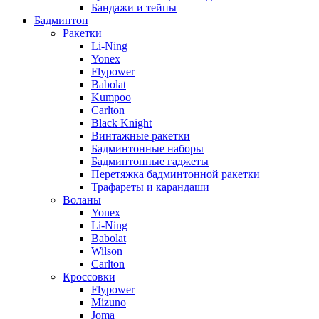
Бандажи и тейпы
Бадминтон
Ракетки
Li-Ning
Yonex
Flypower
Babolat
Kumpoo
Carlton
Black Knight
Винтажные ракетки
Бадминтонные наборы
Бадминтонные гаджеты
Перетяжка бадминтонной ракетки
Трафареты и карандаши
Воланы
Yonex
Li-Ning
Babolat
Wilson
Carlton
Кроссовки
Flypower
Mizuno
Joma