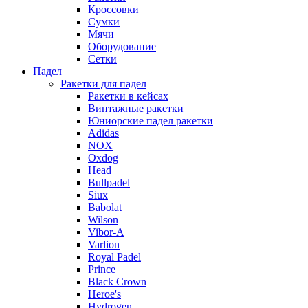
Кроссовки
Сумки
Мячи
Оборудование
Сетки
Падел
Ракетки для падел
Ракетки в кейсах
Винтажные ракетки
Юниорские падел ракетки
Adidas
NOX
Oxdog
Head
Bullpadel
Siux
Babolat
Wilson
Vibor-A
Varlion
Royal Padel
Prince
Black Crown
Heroe's
Hydrogen