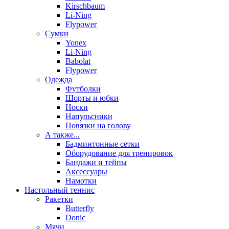
Kirschbaum
Li-Ning
Flypower
Сумки
Yonex
Li-Ning
Babolat
Flypower
Одежда
Футболки
Шорты и юбки
Носки
Напульсники
Повязки на голову
А также...
Бадминтонные сетки
Оборудование для тренировок
Бандажи и тейпы
Аксессуары
Намотки
Настольный теннис
Ракетки
Butterfly
Donic
Мячи