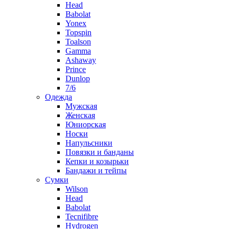
Head
Babolat
Yonex
Topspin
Toalson
Gamma
Ashaway
Prince
Dunlop
7/6
Одежда
Мужская
Женская
Юниорская
Носки
Напульсники
Повязки и банданы
Кепки и козырьки
Бандажи и тейпы
Сумки
Wilson
Head
Babolat
Tecnifibre
Hydrogen