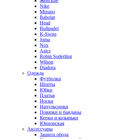
Женские
Nike
Mizuno
Babolat
Head
Bullpadel
K-Swiss
Joma
Nox
Asics
Robin Soderling
Wilson
Diadora
Одежда
Футболки
Шорты
Юбки
Платья
Носки
Напульсники
Повязки и банданы
Кепки и козырьки
Юниорская
Аксессуары
Защита обода