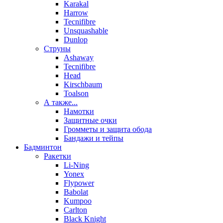
Karakal
Harrow
Tecnifibre
Unsquashable
Dunlop
Струны
Ashaway
Tecnifibre
Head
Kirschbaum
Toalson
А также...
Намотки
Защитные очки
Громметы и защита обода
Бандажи и тейпы
Бадминтон
Ракетки
Li-Ning
Yonex
Flypower
Babolat
Kumpoo
Carlton
Black Knight