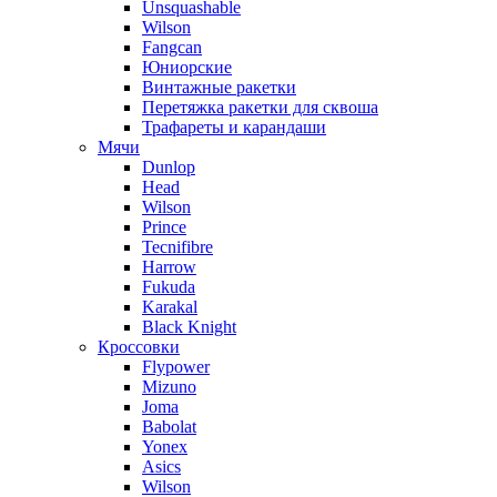
Unsquashable
Wilson
Fangcan
Юниорские
Винтажные ракетки
Перетяжка ракетки для сквоша
Трафареты и карандаши
Мячи
Dunlop
Head
Wilson
Prince
Tecnifibre
Harrow
Fukuda
Karakal
Black Knight
Кроссовки
Flypower
Mizuno
Joma
Babolat
Yonex
Asics
Wilson