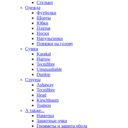
Стельки
Одежда
Футболки
Шорты
Юбки
Платья
Носки
Напульсники
Повязки на голову
Сумки
Karakal
Harrow
Tecnifibre
Unsquashable
Dunlop
Струны
Ashaway
Tecnifibre
Head
Kirschbaum
Toalson
А также...
Намотки
Защитные очки
Громметы и защита обода