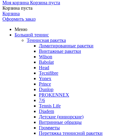
Моя корзина
Корзина пуста
Корзина пуста
Корзина
Оформить заказ
Меню
Большой теннис
Теннисная ракетка
Лимитированные ракетки
Винтажные ракетки
Wilson
Babolat
Head
Tecnifibre
Yonex
Prince
Dunlop
PROKENNEX
7/6
Tennis Life
Diadem
Детские (юниорские)
Витринные образцы
Громметы
Перетяжка теннисной ракетки