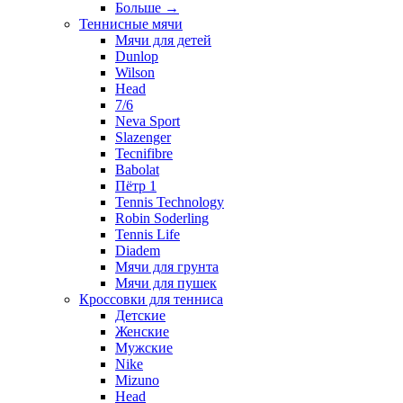
Больше
→
Теннисные мячи
Мячи для детей
Dunlop
Wilson
Head
7/6
Neva Sport
Slazenger
Tecnifibre
Babolat
Пётр 1
Tennis Technology
Robin Soderling
Tennis Life
Diadem
Мячи для грунта
Мячи для пушек
Кроссовки для тенниса
Детские
Женские
Мужские
Nike
Mizuno
Head