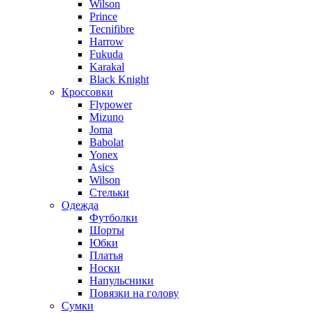
Wilson
Prince
Tecnifibre
Harrow
Fukuda
Karakal
Black Knight
Кроссовки
Flypower
Mizuno
Joma
Babolat
Yonex
Asics
Wilson
Стельки
Одежда
Футболки
Шорты
Юбки
Платья
Носки
Напульсники
Повязки на голову
Сумки