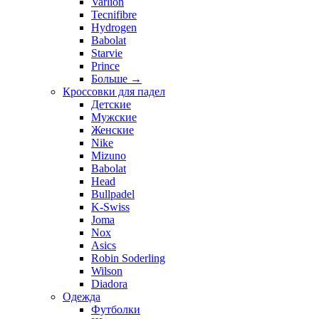
Varlion
Tecnifibre
Hydrogen
Babolat
Starvie
Prince
Больше
→
Кроссовки для падел
Детские
Мужские
Женские
Nike
Mizuno
Babolat
Head
Bullpadel
K-Swiss
Joma
Nox
Asics
Robin Soderling
Wilson
Diadora
Одежда
Футболки