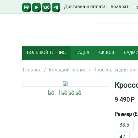
Доставка и оплата
Возврат
П
БОЛЬШОЙ ТЕННИС
ПАДЕЛ
СКВОШ
БАДМИ
Главная
/
Большой теннис
/
Кроссовки для тен
Кроссо
9 490
Р
Размер (E
38.5
47