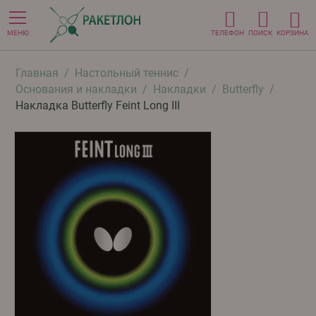
МЕНЮ
ТЕЛЕФОН
ПОИСК
КОРЗИНА
Главная
/
Настольный теннис
/
Основания и накладки
/
Накладки
/
Butterfly
/
Накладка Butterfly Feint Long III