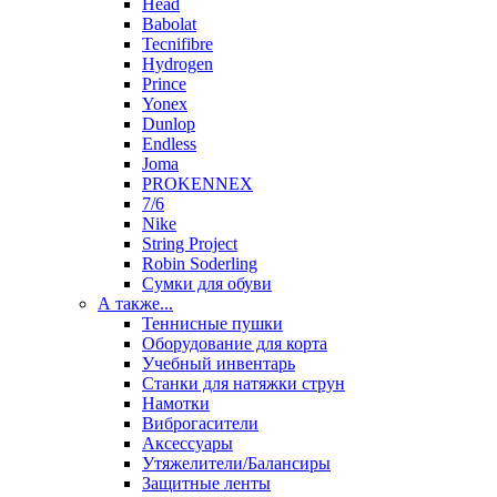
Head
Babolat
Tecnifibre
Hydrogen
Prince
Yonex
Dunlop
Endless
Joma
PROKENNEX
7/6
Nike
String Project
Robin Soderling
Сумки для обуви
А также...
Теннисные пушки
Оборудование для корта
Учебный инвентарь
Станки для натяжки струн
Намотки
Виброгасители
Аксессуары
Утяжелители/Балансиры
Защитные ленты