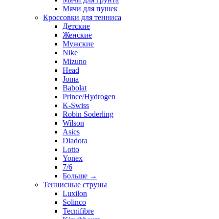
Мячи для пушек
Кроссовки для тенниса
Детские
Женские
Мужские
Nike
Mizuno
Head
Joma
Babolat
Prince/Hydrogen
K-Swiss
Robin Soderling
Wilson
Asics
Diadora
Lotto
Yonex
7/6
Больше
→
Теннисные струны
Luxilon
Solinco
Tecnifibre