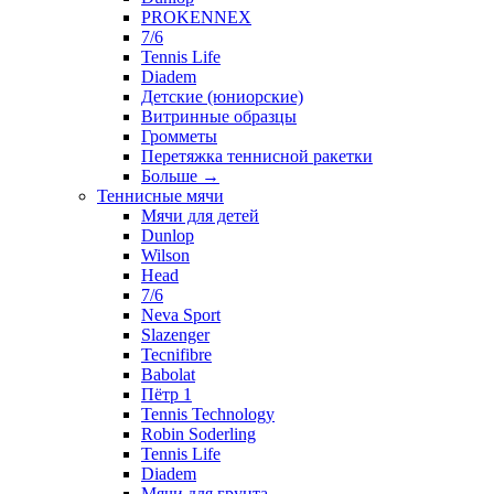
PROKENNEX
7/6
Tennis Life
Diadem
Детские (юниорские)
Витринные образцы
Громметы
Перетяжка теннисной ракетки
Больше
→
Теннисные мячи
Мячи для детей
Dunlop
Wilson
Head
7/6
Neva Sport
Slazenger
Tecnifibre
Babolat
Пётр 1
Tennis Technology
Robin Soderling
Tennis Life
Diadem
Мячи для грунта