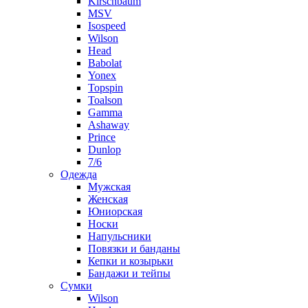
Kirschbaum
MSV
Isospeed
Wilson
Head
Babolat
Yonex
Topspin
Toalson
Gamma
Ashaway
Prince
Dunlop
7/6
Одежда
Мужская
Женская
Юниорская
Носки
Напульсники
Повязки и банданы
Кепки и козырьки
Бандажи и тейпы
Сумки
Wilson