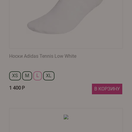
Носки Adidas Tennis Low White​
XS
M
L
XL
1 400
Р
В КОРЗИНУ