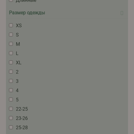
Длинные
Размер одежды
XS
S
M
L
XL
2
3
4
5
22-25
23-26
25-28