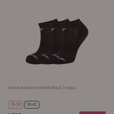
Носки Babolat Invisible Black 3 пары
35-38
39-42