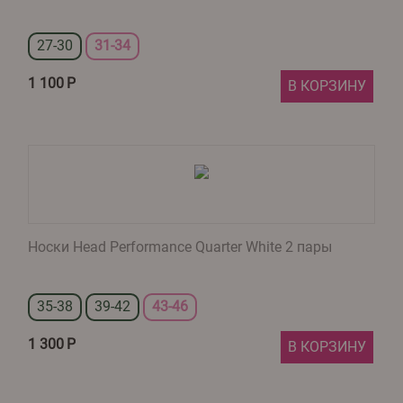
27-30
31-34
1 100
Р
В КОРЗИНУ
Носки Head Performance Quarter White 2 пары
35-38
39-42
43-46
1 300
Р
В КОРЗИНУ