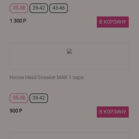
35-38
39-42
43-46
1 300
Р
В КОРЗИНУ
Носки Head Sneaker MAR 1 пара
35-38
39-42
900
Р
В КОРЗИНУ