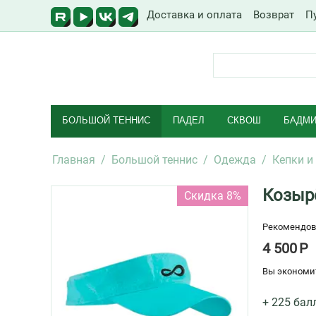
Доставка и оплата
Возврат
П
БОЛЬШОЙ ТЕННИС
ПАДЕЛ
СКВОШ
БАДМИ
Главная
/
Большой теннис
/
Одежда
/
Кепки и
Козырё
Скидка 8%
Рекомендов
4 500
Р
Вы экономи
+ 225 бал