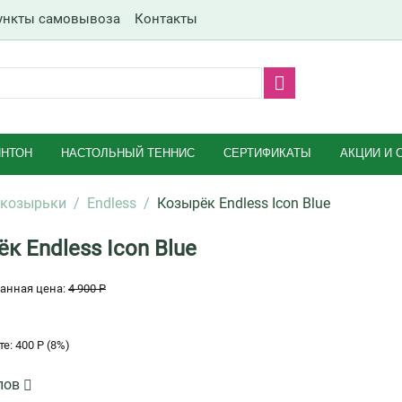
ункты самовывоза
Контакты
НТОН
НАСТОЛЬНЫЙ ТЕННИС
СЕРТИФИКАТЫ
АКЦИИ И 
 козырьки
/
Endless
/
Козырёк Endless Icon Blue
к Endless Icon Blue
анная цена:
4 900
Р
те:
400
Р
(
8
%)
лов