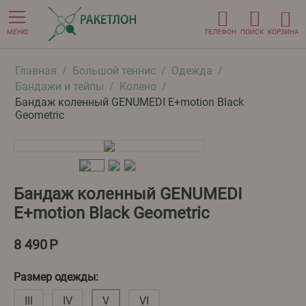
МЕНЮ
ТЕЛЕФОН
ПОИСК
КОРЗИНА
Главная
/
Большой теннис
/
Одежда
/
Бандажи и тейпы
/
Колено
/
Бандаж коленный GENUMEDI E+motion Black
Geometric
Бандаж коленный GENUMEDI
E+motion Black Geometric
8 490
Р
Размер одежды:
III
IV
V
VI