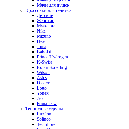
Мячи для пушек
Кроссовки для тенниса
Детские
Женские
Мужские
Nike
Mizuno
Head
Joma
Babolat
Prince/Hydrogen
K-Swiss
Robin Soderling
Wilson
Asics
Diadora
Lotto
Yonex
7/6
Больше
→
Теннисные струны
Luxilon
Solinco
Tecnifibre