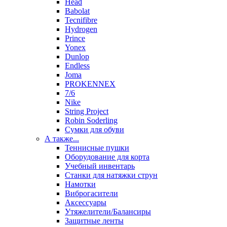
Head
Babolat
Tecnifibre
Hydrogen
Prince
Yonex
Dunlop
Endless
Joma
PROKENNEX
7/6
Nike
String Project
Robin Soderling
Сумки для обуви
А также...
Теннисные пушки
Оборудование для корта
Учебный инвентарь
Станки для натяжки струн
Намотки
Виброгасители
Аксессуары
Утяжелители/Балансиры
Защитные ленты