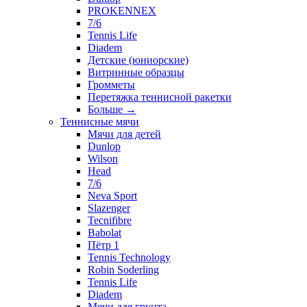
PROKENNEX
7/6
Tennis Life
Diadem
Детские (юниорские)
Витринные образцы
Громметы
Перетяжка теннисной ракетки
Больше
→
Теннисные мячи
Мячи для детей
Dunlop
Wilson
Head
7/6
Neva Sport
Slazenger
Tecnifibre
Babolat
Пётр 1
Tennis Technology
Robin Soderling
Tennis Life
Diadem
Мячи для грунта