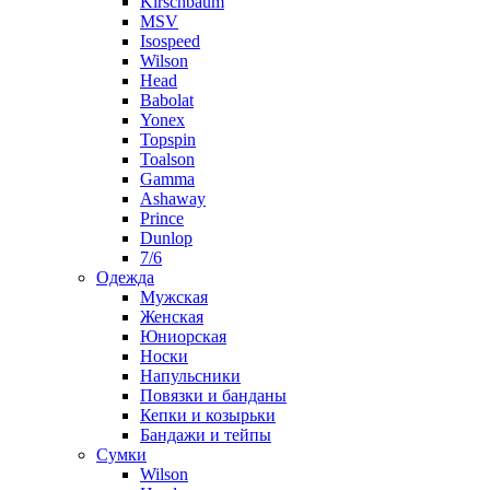
Kirschbaum
MSV
Isospeed
Wilson
Head
Babolat
Yonex
Topspin
Toalson
Gamma
Ashaway
Prince
Dunlop
7/6
Одежда
Мужская
Женская
Юниорская
Носки
Напульсники
Повязки и банданы
Кепки и козырьки
Бандажи и тейпы
Сумки
Wilson