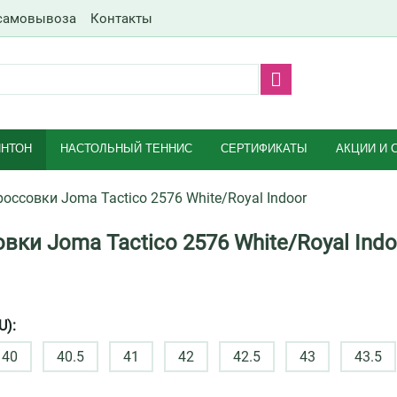
самовывоза
Контакты
НТОН
НАСТОЛЬНЫЙ ТЕННИС
СЕРТИФИКАТЫ
АКЦИИ И 
россовки Joma Tactico 2576 White/Royal Indoor
вки Joma Tactico 2576 White/Royal Indo
U):
40
40.5
41
42
42.5
43
43.5