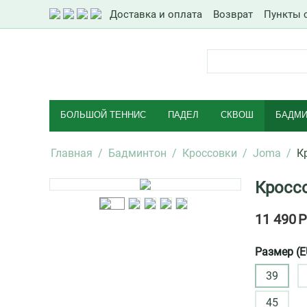
Доставка и оплата
Возврат
Пункты 
БОЛЬШОЙ ТЕННИС
ПАДЕЛ
СКВОШ
БАДМИ
Главная
/
Бадминтон
/
Кроссовки
/
Joma
/
К
Кроссо
11 490
Р
Размер (E
39
45