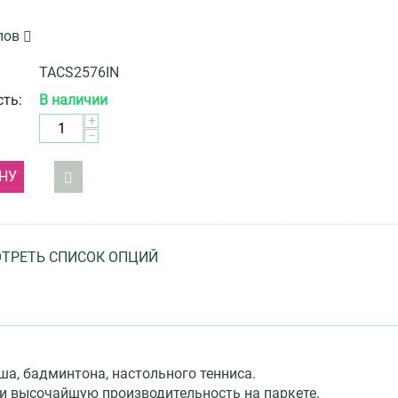
лов
TACS2576IN
ть:
В наличии
+
−
НУ
ТРЕТЬ СПИСОК ОПЦИЙ
а, бадминтона, настольного тенниса.
н и высочайшую производительность на паркете.