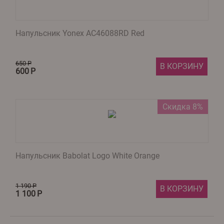
Напульсник Yonex AC46088RD Red
650
Р
В КОРЗИНУ
600
Р
Скидка 8%
Напульсник Babolat Logo White Orange
1 190
Р
В КОРЗИНУ
1 100
Р