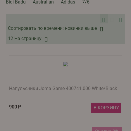
Bidi Badu
Australian
Adidas
7/6
Сортировать по времени: новинки выше
12 На страницу
Напульсники Joma Game 400741.000 White/Black
900
Р
В КОРЗИНУ