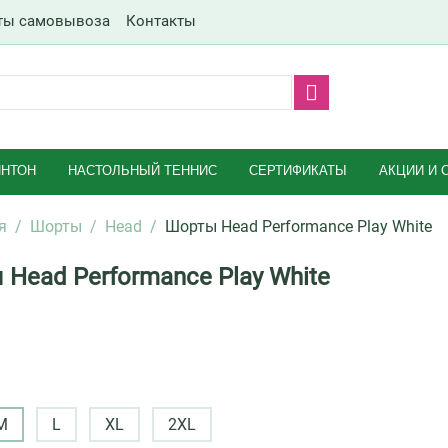
ты самовывоза
Контакты
НТОН
НАСТОЛЬНЫЙ ТЕННИС
СЕРТИФИКАТЫ
АКЦИИ И 
я
/
Шорты
/
Head
/
Шорты Head Performance Play White
Head Performance Play White
M
L
XL
2XL