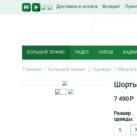
Доставка и оплата
Возврат
Пунк
БОЛЬШОЙ ТЕННИС
ПАДЕЛ
СКВОШ
БАДМИ
Главная
/
Большой теннис
/
Одежда
/
Мужска
Шорты 
7 490
Р
Размер
одежды:
S