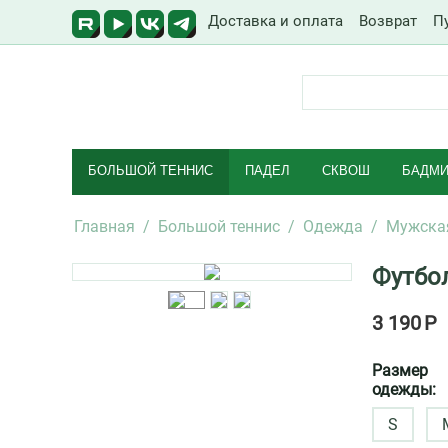
Доставка и оплата
Возврат
П
БОЛЬШОЙ ТЕННИС
ПАДЕЛ
СКВОШ
БАДМИ
Главная
/
Большой теннис
/
Одежда
/
Мужска
Футбол
3 190
Р
Размер
одежды:
S