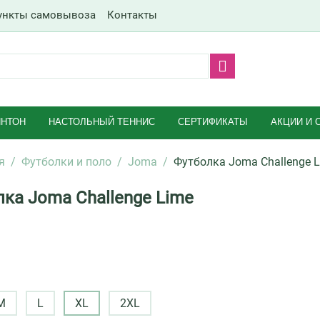
ункты самовывоза
Контакты
НТОН
НАСТОЛЬНЫЙ ТЕННИС
СЕРТИФИКАТЫ
АКЦИИ И 
я
/
Футболки и поло
/
Joma
/
Футболка Joma Challenge 
ка Joma Challenge Lime
M
L
XL
2XL