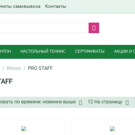
ункты самовывоза
Контакты
НТОН
НАСТОЛЬНЫЙ ТЕННИС
СЕРТИФИКАТЫ
АКЦИИ И 
/
Wilson
/
PRO STAFF
TAFF
овать по времени: новинки выше
12 На страницу