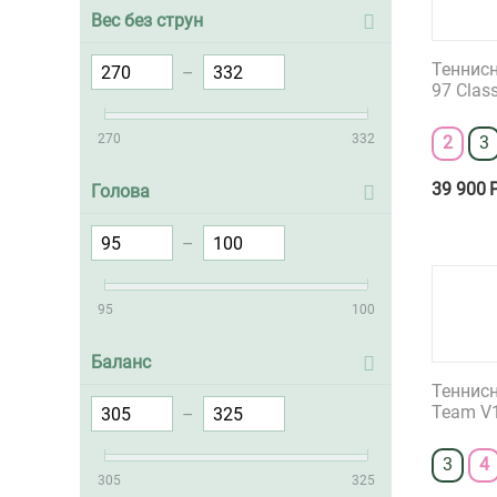
Вес без струн
Теннисн
–
97 Class
270
332
2
3
39 900
Голова
–
95
100
Баланс
Теннисн
Team V
–
3
4
305
325