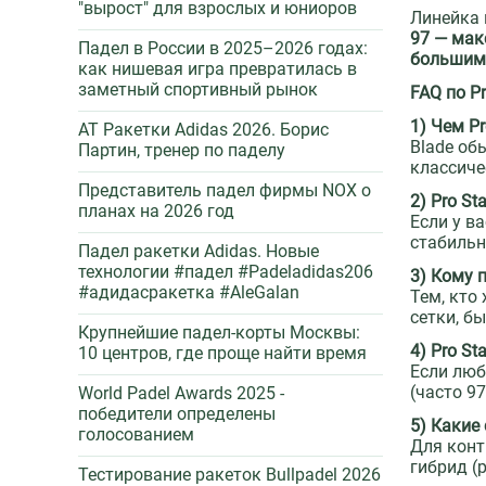
"вырост" для взрослых и юниоров
Линейка 
97 — мак
Падел в России в 2025–2026 годах:
большим
как нишевая игра превратилась в
заметный спортивный рынок
FAQ по Pr
1) Чем Pr
AT Ракетки Adidas 2026. Борис
Blade об
Партин, тренер по паделу
классиче
Представитель падел фирмы NOX о
2) Pro St
планах на 2026 год
Если у в
стабильн
Падел ракетки Adidas. Новые
технологии #падел #Padeladidas206
3) Кому п
#адидасракетка #AleGalan
Тем, кто
сетки, б
Крупнейшие падел-корты Москвы:
4) Pro S
10 центров, где проще найти время
Если люб
(часто 9
World Padel Awards 2025 -
победители определены
5) Какие
голосованием
Для конт
гибрид (
Тестирование ракеток Bullpadel 2026