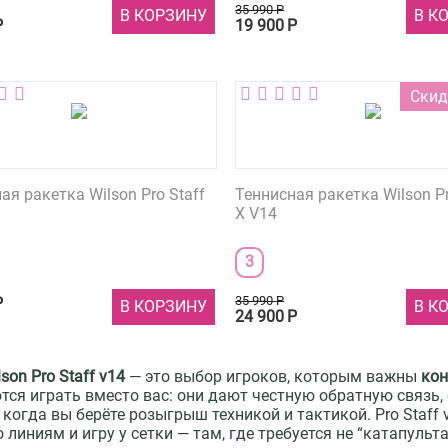
35 990
Р
В КОРЗИНУ
В К
Р
19 900
Р
Скид
ая ракетка Wilson Pro Staff
Теннисная ракетка Wilson Pr
X V14
3
35 990
Р
Р
В КОРЗИНУ
В К
24 900
Р
lson
Pro Staff v14
— это выбор игроков, которым важны
кон
тся играть вместо вас: они дают честную обратную связь,
, когда вы берёте розыгрыш техникой и тактикой. Pro Staff
о линиям и игру у сетки — там, где требуется не “катапульт