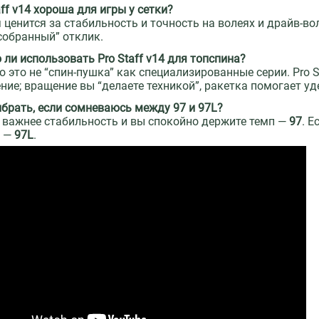
aff v14 хороша для игры у сетки?
я ценится за стабильность и точность на волеях и драйв-во
собранный” отклик.
 ли использовать Pro Staff v14 для топспина?
о это не “спин-пушка” как специализированные серии. Pro 
ние; вращение вы “делаете техникой”, ракетка помогает уд
ыбрать, если сомневаюсь между 97 и 97L?
 важнее стабильность и вы спокойно держите темп —
97
. Е
й —
97L
.