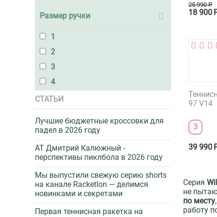
25 990
Р
18 900
Размер ручки
1
2
3
4
Теннисн
СТАТЬИ
97 V14
Лучшие бюджетные кроссовки для
3
падел в 2026 году
39 990
AT Дмитрий Калюжный -
перспективы пиклбола в 2026 году
Мы выпустили свежую серию shorts
Серия
Wi
на канале Racketlon — делимся
не пытаю
новинками и секретами
по месту
работу п
Первая теннисная ракетка на