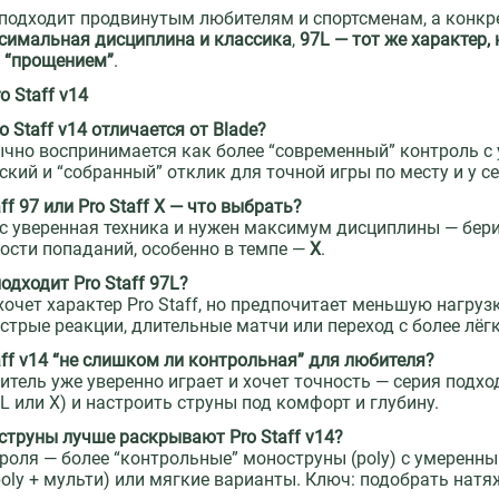
подходит продвинутым любителям и спортсменам, а конкр
симальная дисциплина и классика
,
97L — тот же характер, 
 “прощением”
.
o Staff v14
o Staff v14 отличается от Blade?
ычно воспринимается как более “современный” контроль с у
ский и “собранный” отклик для точной игры по месту и у се
aff 97 или Pro Staff X — что выбрать?
ас уверенная техника и нужен максимум дисциплины — бер
ости попаданий, особенно в темпе —
X
.
одходит Pro Staff 97L?
 хочет характер Pro Staff, но предпочитает меньшую нагруз
ыстрые реакции, длительные матчи или переход с более лёг
taff v14 “не слишком ли контрольная” для любителя?
итель уже уверенно играет и хочет точность — серия подхо
7L или X) и настроить струны под комфорт и глубину.
 струны лучше раскрывают Pro Staff v14?
роля — более “контрольные” моноструны (poly) с умерен
poly + мульти) или мягкие варианты. Ключ: подобрать натя