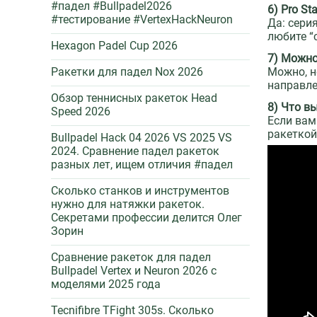
#падел #Bullpadel2026
6) Pro St
#тестирование #VertexHackNeuron
Да: сери
любите “
Hexagon Padel Cup 2026
7) Можно
Можно, н
Ракетки для падел Nox 2026
направле
Обзор теннисных ракеток Head
8) Что в
Speed 2026
Если вам
ракетко
Bullpadel Hack 04 2026 VS 2025 VS
2024. Сравнение падел ракеток
разных лет, ищем отличия #падел
Сколько станков и инструментов
нужно для натяжки ракеток.
Секретами профессии делится Олег
Зорин
Сравнение ракеток для падел
Bullpadel Vertex и Neuron 2026 c
моделями 2025 года
Tecnifibre TFight 305s. Сколько