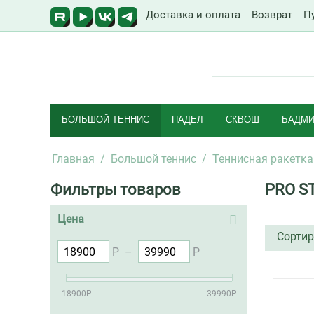
Доставка и оплата
Возврат
П
БОЛЬШОЙ ТЕННИС
ПАДЕЛ
СКВОШ
БАДМИ
Главная
/
Большой теннис
/
Теннисная ракетка
Фильтры товаров
PRO S
Цена
Сортир
Р
–
Р
18900
Р
39990
Р