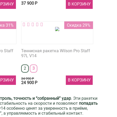
37 900
Р
ОРЗИНУ
В КОРЗИНУ
ка 31%
Скидка 29%
o Staff
Теннисная ракетка Wilson Pro Staff
97L V14
2
3
34 990
Р
ОРЗИНУ
В КОРЗИНУ
24 900
Р
троль, точность и “собранный” удар
. Эти ракетки
 стабильность на скорости и позволяют
попадать
 v14 особенно ценят за уверенность в приёме,
а”, а управляемость и стабильный контакт.