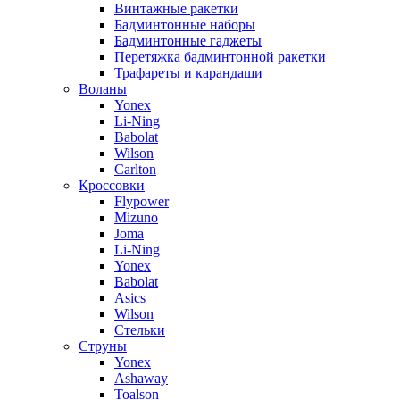
Винтажные ракетки
Бадминтонные наборы
Бадминтонные гаджеты
Перетяжка бадминтонной ракетки
Трафареты и карандаши
Воланы
Yonex
Li-Ning
Babolat
Wilson
Carlton
Кроссовки
Flypower
Mizuno
Joma
Li-Ning
Yonex
Babolat
Asics
Wilson
Стельки
Струны
Yonex
Ashaway
Toalson