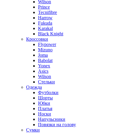
Wilson
Prince
Tecnifibre
Harrow
Fukuda
Karakal
Black Knight
Кроссовки
Flypower
Mizuno
Joma
Babolat
Yonex
Asics
Wilson
Стельки
Одежда
Футболки
Шорты
Юбки
Платья
Носки
Напульсники
Повязки на голову
Сумки