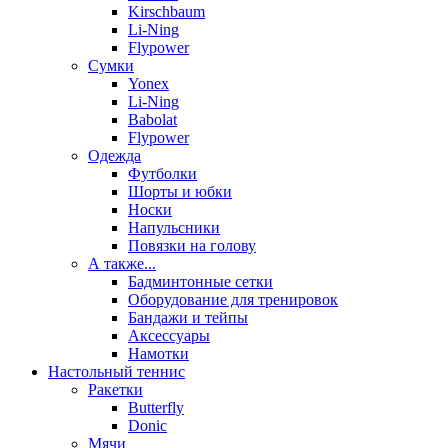
Kirschbaum
Li-Ning
Flypower
Сумки
Yonex
Li-Ning
Babolat
Flypower
Одежда
Футболки
Шорты и юбки
Носки
Напульсники
Повязки на голову
А также...
Бадминтонные сетки
Оборудование для тренировок
Бандажи и тейпы
Аксессуары
Намотки
Настольный теннис
Ракетки
Butterfly
Donic
Мячи