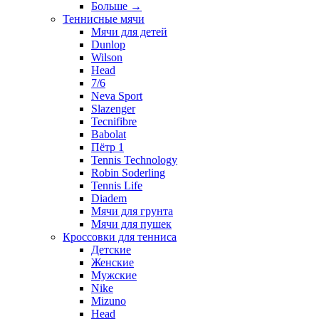
Больше
→
Теннисные мячи
Мячи для детей
Dunlop
Wilson
Head
7/6
Neva Sport
Slazenger
Tecnifibre
Babolat
Пётр 1
Tennis Technology
Robin Soderling
Tennis Life
Diadem
Мячи для грунта
Мячи для пушек
Кроссовки для тенниса
Детские
Женские
Мужские
Nike
Mizuno
Head