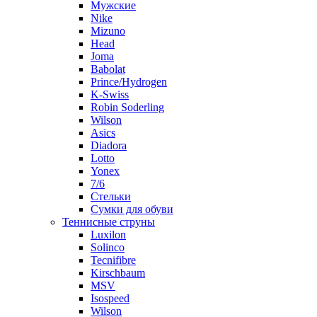
Мужские
Nike
Mizuno
Head
Joma
Babolat
Prince/Hydrogen
K-Swiss
Robin Soderling
Wilson
Asics
Diadora
Lotto
Yonex
7/6
Стельки
Сумки для обуви
Теннисные струны
Luxilon
Solinco
Tecnifibre
Kirschbaum
MSV
Isospeed
Wilson