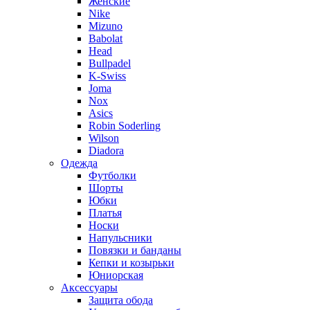
Женские
Nike
Mizuno
Babolat
Head
Bullpadel
K-Swiss
Joma
Nox
Asics
Robin Soderling
Wilson
Diadora
Одежда
Футболки
Шорты
Юбки
Платья
Носки
Напульсники
Повязки и банданы
Кепки и козырьки
Юниорская
Аксессуары
Защита обода