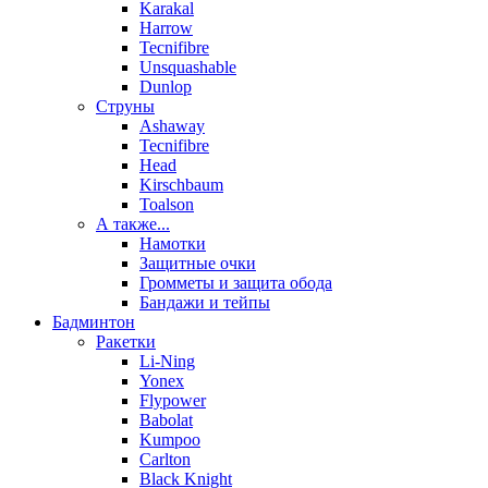
Karakal
Harrow
Tecnifibre
Unsquashable
Dunlop
Струны
Ashaway
Tecnifibre
Head
Kirschbaum
Toalson
А также...
Намотки
Защитные очки
Громметы и защита обода
Бандажи и тейпы
Бадминтон
Ракетки
Li-Ning
Yonex
Flypower
Babolat
Kumpoo
Carlton
Black Knight