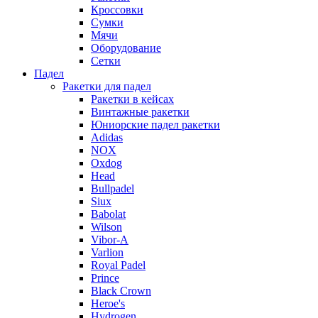
Кроссовки
Сумки
Мячи
Оборудование
Сетки
Падел
Ракетки для падел
Ракетки в кейсах
Винтажные ракетки
Юниорские падел ракетки
Adidas
NOX
Oxdog
Head
Bullpadel
Siux
Babolat
Wilson
Vibor-A
Varlion
Royal Padel
Prince
Black Crown
Heroe's
Hydrogen