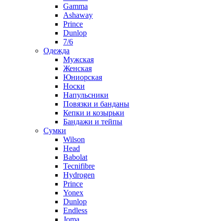
Gamma
Ashaway
Prince
Dunlop
7/6
Одежда
Мужская
Женская
Юниорская
Носки
Напульсники
Повязки и банданы
Кепки и козырьки
Бандажи и тейпы
Сумки
Wilson
Head
Babolat
Tecnifibre
Hydrogen
Prince
Yonex
Dunlop
Endless
Joma