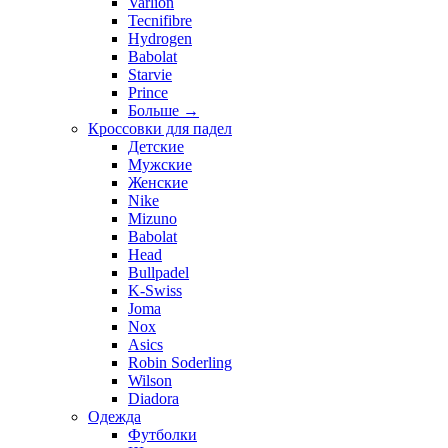
Varlion
Tecnifibre
Hydrogen
Babolat
Starvie
Prince
Больше
→
Кроссовки для падел
Детские
Мужские
Женские
Nike
Mizuno
Babolat
Head
Bullpadel
K-Swiss
Joma
Nox
Asics
Robin Soderling
Wilson
Diadora
Одежда
Футболки