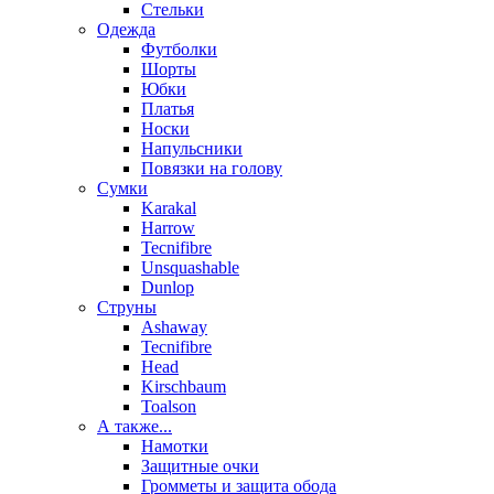
Стельки
Одежда
Футболки
Шорты
Юбки
Платья
Носки
Напульсники
Повязки на голову
Сумки
Karakal
Harrow
Tecnifibre
Unsquashable
Dunlop
Струны
Ashaway
Tecnifibre
Head
Kirschbaum
Toalson
А также...
Намотки
Защитные очки
Громметы и защита обода