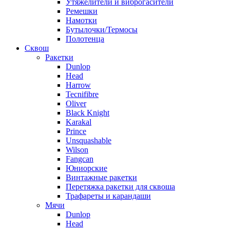
Утяжелители и виброгасители
Ремешки
Намотки
Бутылочки/Термосы
Полотенца
Сквош
Ракетки
Dunlop
Head
Harrow
Tecnifibre
Oliver
Black Knight
Karakal
Prince
Unsquashable
Wilson
Fangcan
Юниорские
Винтажные ракетки
Перетяжка ракетки для сквоша
Трафареты и карандаши
Мячи
Dunlop
Head