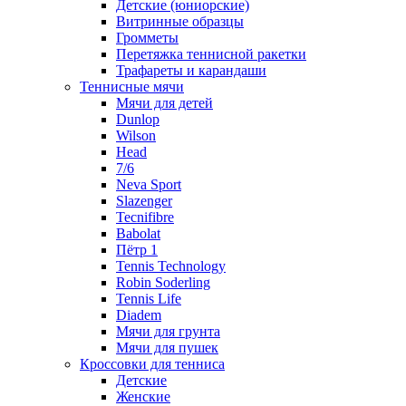
Детские (юниорские)
Витринные образцы
Громметы
Перетяжка теннисной ракетки
Трафареты и карандаши
Теннисные мячи
Мячи для детей
Dunlop
Wilson
Head
7/6
Neva Sport
Slazenger
Tecnifibre
Babolat
Пётр 1
Tennis Technology
Robin Soderling
Tennis Life
Diadem
Мячи для грунта
Мячи для пушек
Кроссовки для тенниса
Детские
Женские