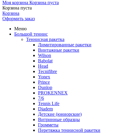
Моя корзина
Корзина пуста
Корзина пуста
Корзина
Оформить заказ
Меню
Большой теннис
Теннисная ракетка
Лимитированные ракетки
Винтажные ракетки
Wilson
Babolat
Head
Tecnifibre
Yonex
Prince
Dunlop
PROKENNEX
7/6
Tennis Life
Diadem
Детские (юниорские)
Витринные образцы
Громметы
Перетяжка теннисной ракетки