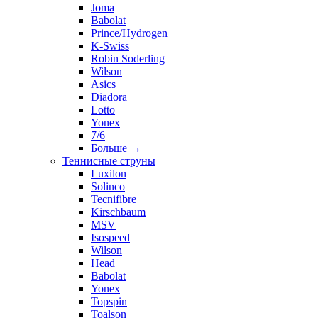
Joma
Babolat
Prince/Hydrogen
K-Swiss
Robin Soderling
Wilson
Asics
Diadora
Lotto
Yonex
7/6
Больше
→
Теннисные струны
Luxilon
Solinco
Tecnifibre
Kirschbaum
MSV
Isospeed
Wilson
Head
Babolat
Yonex
Topspin
Toalson