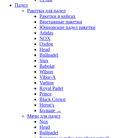
Падел
Ракетки для падел
Ракетки в кейсах
Винтажные ракетки
Юниорские падел ракетки
Adidas
NOX
Oxdog
Head
Bullpadel
Siux
Babolat
Wilson
Vibor-A
Varlion
Royal Padel
Prince
Black Crown
Heroe's
Больше
→
Мячи для падел
Nox
Head
Bullpadel