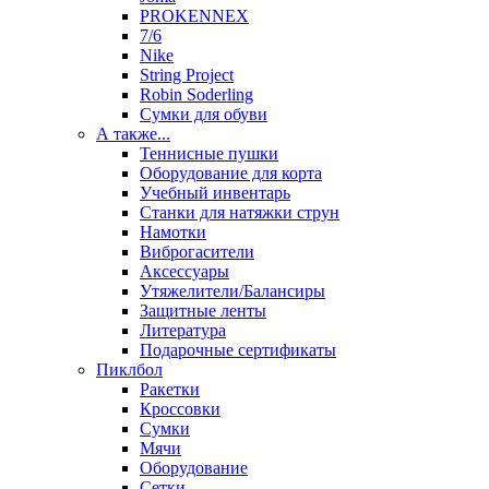
PROKENNEX
7/6
Nike
String Project
Robin Soderling
Сумки для обуви
А также...
Теннисные пушки
Оборудование для корта
Учебный инвентарь
Станки для натяжки струн
Намотки
Виброгасители
Аксессуары
Утяжелители/Балансиры
Защитные ленты
Литература
Подарочные сертификаты
Пиклбол
Ракетки
Кроссовки
Сумки
Мячи
Оборудование
Сетки