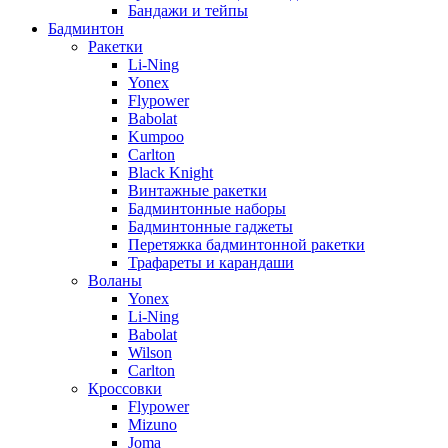
Бандажи и тейпы
Бадминтон
Ракетки
Li-Ning
Yonex
Flypower
Babolat
Kumpoo
Carlton
Black Knight
Винтажные ракетки
Бадминтонные наборы
Бадминтонные гаджеты
Перетяжка бадминтонной ракетки
Трафареты и карандаши
Воланы
Yonex
Li-Ning
Babolat
Wilson
Carlton
Кроссовки
Flypower
Mizuno
Joma