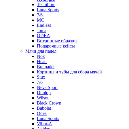
Tecnifibre
Luna Sports
7/6
MC
Endless
Joma
ODEA
Витринные образцы
Подарочные кейсы
Мячи для падел
Nox
Head
Bullpadel
Корзины и тубы для сбора мячей
Siux
7/6
Neva Sport
Dunlop
Wilson
Black Crown
Babolat
Odea
Luna Sports
Vibor-A
Adidas