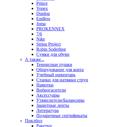
Prince
Yonex
Dunlop
Endless
Joma
PROKENNEX
7/6
Nike
String Project
Robin Soderling
Сумки для обуви
А также...
Теннисные пушки
Оборудование для корта
Учебный инвентарь
Станки для натяжки струн
Намотки
Виброгасители
Аксессуары
Утяжелители/Балансиры
Защитные ленты
Литература
Подарочные сертификаты
Пиклбол
Ракетки