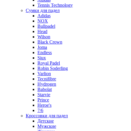
Tennis Technology
Сумки для падел
Adidas
NOX
Bullpadel
Head
Wilson
Black Crown
Joma
Endless
Siux
Royal Padel
Robin Soderling
Varlion
Tecnifibre
Hydrogen
Babolat
Starvie
Prince
Heroe's
7/6
Кроссовки для падел
Детские
Мужские