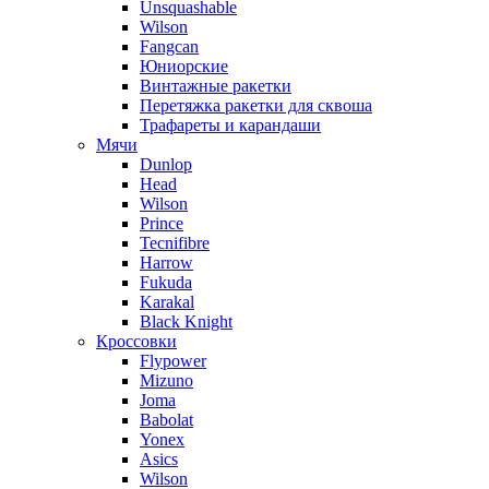
Unsquashable
Wilson
Fangcan
Юниорские
Винтажные ракетки
Перетяжка ракетки для сквоша
Трафареты и карандаши
Мячи
Dunlop
Head
Wilson
Prince
Tecnifibre
Harrow
Fukuda
Karakal
Black Knight
Кроссовки
Flypower
Mizuno
Joma
Babolat
Yonex
Asics
Wilson