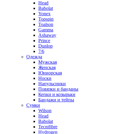
Head
Babolat
Yonex
Topspin
Toalson
Gamma
Ashaway
Prince
Dunlop
7/6
Одежда
Мужская
Женская
Юниорская
Носки
Напульсники
Повязки и банданы
Кепки и козырьки
Бандажи и тейпы
Сумки
Wilson
Head
Babolat
Tecnifibre
Hydrogen