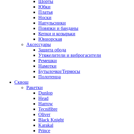
Шорты
Юбки
Платья
Носки
Напульсники
Повязки и банданы
Кепки и козырьки
Юниорская
Аксессуары
Защита обода
Утяжелители и виброгасители
Ремешки
Намотки
Бутылочки/Термосы
Полотенца
Сквош
Ракетки
Dunlop
Head
Harrow
Tecnifibre
Oliver
Black Knight
Karakal
Prince