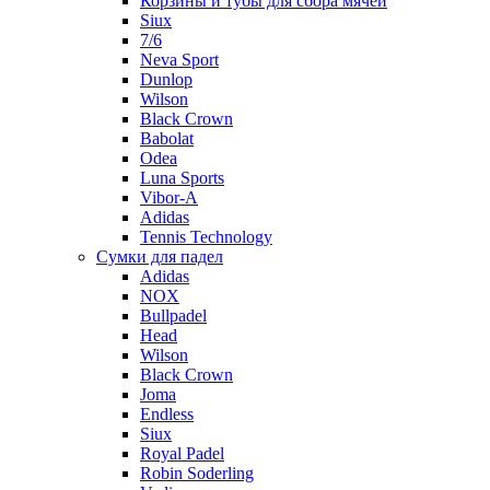
Корзины и тубы для сбора мячей
Siux
7/6
Neva Sport
Dunlop
Wilson
Black Crown
Babolat
Odea
Luna Sports
Vibor-A
Adidas
Tennis Technology
Сумки для падел
Adidas
NOX
Bullpadel
Head
Wilson
Black Crown
Joma
Endless
Siux
Royal Padel
Robin Soderling