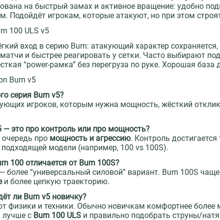
ована на быстрый замах и активное вращение: удобно подн
м. Подойдёт игрокам, которые атакуют, но при этом строя
rn 100 ULS v5
гкий вход в серию Burn: атакующий характер сохраняется, 
матчи и быстрее реагировать у сетки. Часто выбирают по
сткая “power-рамка” без перегруза по руке. Хорошая база
on Burn v5
го серия Burn v5?
ующих игроков, которым нужна мощность, жёсткий отклик
v5 — это про контроль или про мощность?
 очередь про
мощность и агрессию
. Контроль достигается
подходящей модели (например, 100 vs 100S).
urn 100 отличается от Burn 100S?
 — более “универсальный силовой” вариант. Burn 100S чаще
е
и более цепкую траекторию.
дёт ли Burn v5 новичку?
от физики и техники. Обычно новичкам комфортнее более м
 лучше с
Burn 100 ULS
и правильно подобрать струны/натя