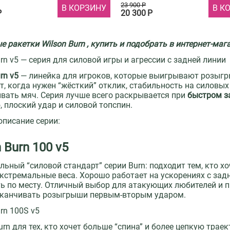
23 900
Р
В КОРЗИНУ
В К
Р
20 300
Р
е ракетки Wilson Burn , купить и подобрать в интернет-маг
urn v5 — серия для силовой игры и агрессии с задней линии
rn v5
— линейка для игроков, которые выигрывают розы
, когда нужен “жёсткий” отклик, стабильность на силовых 
вать мяч. Серия лучше всего раскрывается при
быстром з
, плоский удар и силовой топспин.
описание серии:
 Burn 100 v5
льный “силовой стандарт” серии Burn: подходит тем, кто 
экстремальные веса. Хорошо работает на ускорениях с зад
ь по месту. Отличный выбор для атакующих любителей и п
аканчивать розыгрыши первым-вторым ударом.
urn 100S v5
urn для тех, кто хочет больше “спина” и более цепкую трае