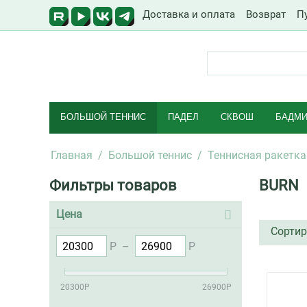
Доставка и оплата
Возврат
П
БОЛЬШОЙ ТЕННИС
ПАДЕЛ
СКВОШ
БАДМИ
Главная
/
Большой теннис
/
Теннисная ракетка
Фильтры товаров
BURN
Цена
Сортир
Р
–
Р
20300
Р
26900
Р