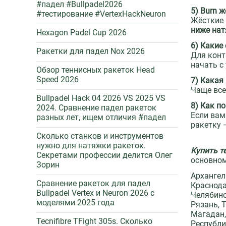
#падел #Bullpadel2026
5) Burn 
#тестирование #VertexHackNeuron
Жёсткие 
ниже нат
Hexagon Padel Cup 2026
6) Какие
Ракетки для падел Nox 2026
Для конт
начать с
Обзор теннисных ракеток Head
Speed 2026
7) Какая
Чаще вс
Bullpadel Hack 04 2026 VS 2025 VS
8) Как по
2024. Сравнение падел ракеток
Если вам
разных лет, ищем отличия #падел
ракетку 
Сколько станков и инструментов
нужно для натяжки ракеток.
Купить
т
Секретами профессии делится Олег
основно
Зорин
Архангел
Сравнение ракеток для падел
Краснода
Bullpadel Vertex и Neuron 2026 c
Челябинс
моделями 2025 года
Рязань, 
Магадан,
Tecnifibre TFight 305s. Сколько
Республи