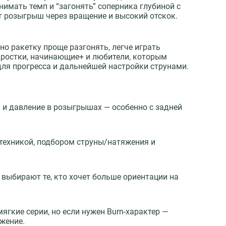
имать темп и “загонять” соперника глубиной с
т розыгрыш через вращение и высокий отскок.
но ракетку проще разгонять, легче играть
дростки, начинающие+ и любители, которым
 для прогресса и дальнейшей настройки струнами.
 и давление в розыгрышах — особенно с задней
 техникой, подбором струны/натяжения и
 выбирают те, кто хочет больше ориентации на
ягкие серии, но если нужен Burn-характер —
жение.