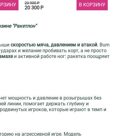
23 900
Р
ОРЗИНУ
В КОРЗИНУ
20 300
Р
азине "Ракетлон"
грыши
скоростью мяча, давлением и атакой
. Burn
ударах и желание пробивать корт, а не просто
амахе
и активной работе ног: ракетка поощряет
хочет мощность и давление в розыгрышах без
ней линии, помогает держать глубину и
родвинутых игроков, которые играют в темп и
кторию на агрессивной игре. Модель