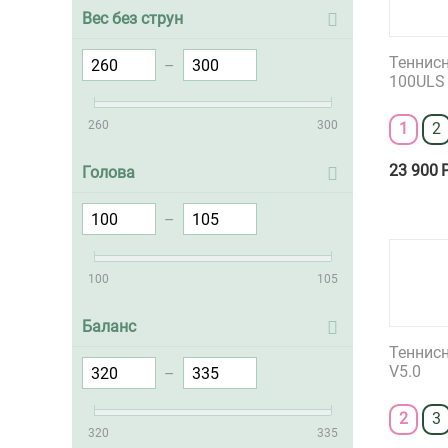
Вес без струн
Теннисн
–
100ULS 
260
300
1
2
23 900
Голова
–
100
105
Баланс
Теннисн
V5.0
–
2
3
320
335