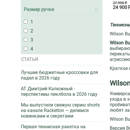
27 990
Р
24 900
Размер ручки
1
Теннисны
2
Wilson B
3
Wilson Bu
выбирают
4
перекаты
СТАТЬИ
агрессию
Краткое 
Лучшие бюджетные кроссовки для
падел в 2026 году
Wilson
AT Дмитрий Калюжный -
Универса
перспективы пиклбола в 2026 году
ухода в 
пробиват
Мы выпустили свежую серию shorts
любят з
на канале Racketlon — делимся
новинками и секретами
Wilson B
Первая теннисная ракетка на
Версия B