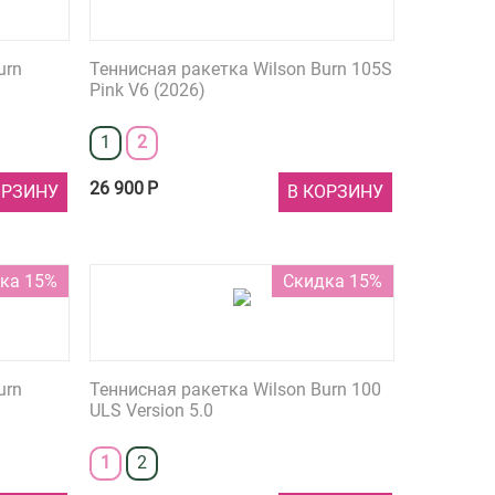
urn
Теннисная ракетка Wilson Burn 105S
Pink V6 (2026)
1
2
26 900
Р
ОРЗИНУ
В КОРЗИНУ
ка 15%
Скидка 15%
urn
Теннисная ракетка Wilson Burn 100
ULS Version 5.0
1
2