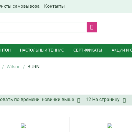
ункты самовывоза
Контакты
НТОН
НАСТОЛЬНЫЙ ТЕННИС
СЕРТИФИКАТЫ
АКЦИИ И 
/
Wilson
/
BURN
овать по времени: новинки выше
12 На страницу