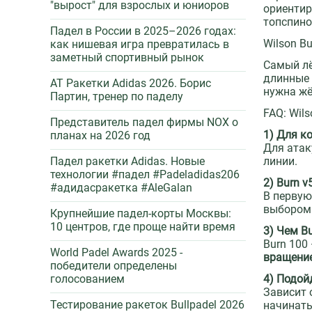
"вырост" для взрослых и юниоров
ориентир
топспино
Падел в России в 2025–2026 годах:
Wilson Bu
как нишевая игра превратилась в
заметный спортивный рынок
Самый лё
длинные 
AT Ракетки Adidas 2026. Борис
нужна жё
Партин, тренер по паделу
FAQ: Wils
Представитель падел фирмы NOX о
1) Для ко
планах на 2026 год
Для атак
Падел ракетки Adidas. Новые
линии.
технологии #падел #Padeladidas206
2) Burn 
#адидасракетка #AleGalan
В первую
выбором 
Крупнейшие падел-корты Москвы:
10 центров, где проще найти время
3) Чем B
Burn 100
World Padel Awards 2025 -
вращени
победители определены
голосованием
4) Подой
Зависит 
Тестирование ракеток Bullpadel 2026
начинать