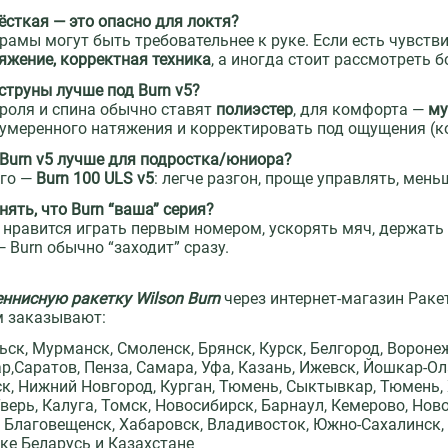
жёсткая — это опасно для локтя?
рамы могут быть требовательнее к руке. Если есть чувств
яжение, корректная техника
, а иногда стоит рассмотреть 
 струны лучше под Burn v5?
роля и спина обычно ставят
полиэстер
, для комфорта —
му
 умеренного натяжения и корректировать под ощущения (
 Burn v5 лучше для подростка/юниора?
его —
Burn 100 ULS v5
: легче разгон, проще управлять, мень
нять, что Burn “ваша” серия?
 нравится играть первым номером, ускорять мяч, держать
— Burn обычно “заходит” сразу.
еннисную ракетку Wilson Burn
через интернет-магазин Раке
м заказывают:
ьск, Мурманск, Смоленск, Брянск, Курск, Белгород, Воронеж,
р,Саратов, Пенза, Самара, Уфа, Казань, Ижевск, Йошкар-Ола
к, Нижний Новгород, Курган, Тюмень, Сыктывкар, Тюмень, 
Тверь, Калуга, Томск, Новосибирск, Барнаул, Кемерово, Ново
 Благовещенск, Хабаровск, Владивосток, Южно-Сахалинск, 
ке Беларусь и Казахстане