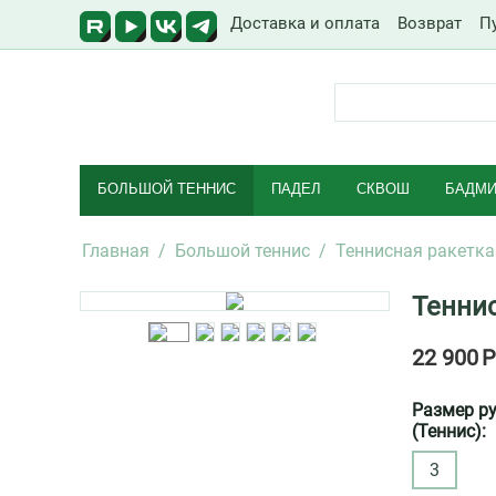
Доставка и оплата
Возврат
П
БОЛЬШОЙ ТЕННИС
ПАДЕЛ
СКВОШ
БАДМИ
Главная
/
Большой теннис
/
Теннисная ракетка
Теннис
22 900
Р
Размер р
(Теннис):
3