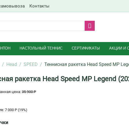
самовывоза
Контакты
НТОН
НАСТОЛЬНЫЙ ТЕННИС
СЕРТИФИКАТЫ
АКЦИИ И 
/
Head
/
SPEED
/
Теннисная ракетка Head Speed MP Leg
ная ракетка Head Speed MP Legend (20
анная цена:
35 900
Р
те:
7 000
Р
(
19
%)
учки