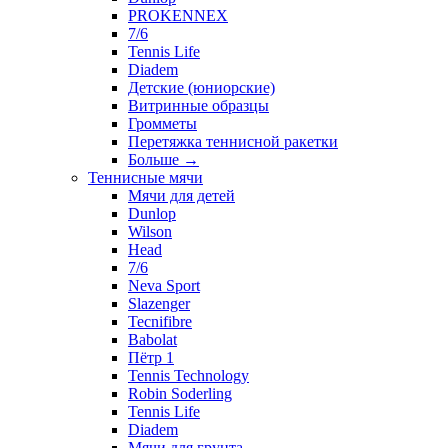
PROKENNEX
7/6
Tennis Life
Diadem
Детские (юниорские)
Витринные образцы
Громметы
Перетяжка теннисной ракетки
Больше
→
Теннисные мячи
Мячи для детей
Dunlop
Wilson
Head
7/6
Neva Sport
Slazenger
Tecnifibre
Babolat
Пётр 1
Tennis Technology
Robin Soderling
Tennis Life
Diadem
Мячи для грунта