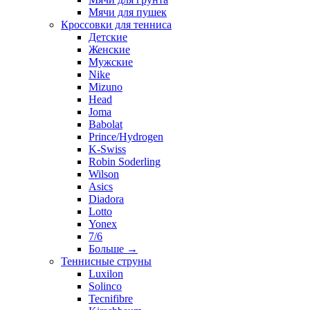
Мячи для пушек
Кроссовки для тенниса
Детские
Женские
Мужские
Nike
Mizuno
Head
Joma
Babolat
Prince/Hydrogen
K-Swiss
Robin Soderling
Wilson
Asics
Diadora
Lotto
Yonex
7/6
Больше
→
Теннисные струны
Luxilon
Solinco
Tecnifibre