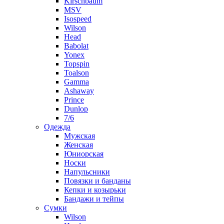
Kirschbaum
MSV
Isospeed
Wilson
Head
Babolat
Yonex
Topspin
Toalson
Gamma
Ashaway
Prince
Dunlop
7/6
Одежда
Мужская
Женская
Юниорская
Носки
Напульсники
Повязки и банданы
Кепки и козырьки
Бандажи и тейпы
Сумки
Wilson