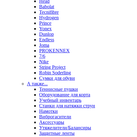
Head
Babolat
Tecnifibre
Hydrogen
Prince
Yonex
Dunlop
Endless
Joma
PROKENNEX
7/6
Nike
String Project
Robin Soderling
Сумки для обуви
А также...
Теннисные пушки
Оборудование для корта
Учебный инвентарь
Станки для натяжки струн
Намотки
Виброгасители
Аксессуары
Утяжелители/Балансиры
Защитные ленты