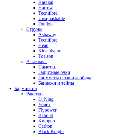
Karakal
Harrow
Tecnifibre
Unsquashable
Dunlop
Струны
Ashaway
Tecnifibre
Head
Kirschbaum
Toalson
А также...
Намотки
Защитные очки
Громметы и защита обода
Бандажи и тейпы
Бадминтон
Ракетки
Li-Ning
Yonex
Flypower
Babolat
Kumpoo
Carlton
Black Knight