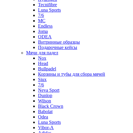
Tecnifibre
Luna Sports
7/6
MC
Endless
Joma
ODEA
Витринные образцы
Подарочные кейсы
Мячи для падел
Nox
Head
Bullpadel
Корзины и тубы для сбора мячей
Siux
7/6
Neva Sport
Dunlop
Wilson
Black Crown
Babolat
Odea
Luna Sports
Vibor-A
Adidas