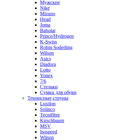
Мужские
Nike
Mizuno
Head
Joma
Babolat
Prince/Hydrogen
K-Swiss
Robin Soderling
Wilson
Asics
Diadora
Lotto
Yonex
7/6
Стельки
Сумки для обуви
Теннисные струны
Luxilon
Solinco
Tecnifibre
Kirschbaum
MSV
Isospeed
Wilson