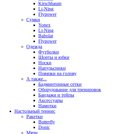
Kirschbaum
Li-Ning
Flypower
Сумки
Yonex
Li-Ning
Babolat
Flypower
Одежда
Футболки
Шорты и юбки
Носки
Напульсники
Повязки на голову
А также...
Бадминтонные сетки
Оборудование для тренировок
Бандажи и тейпы
Аксессуары
Намотки
Настольный теннис
Ракетки
Butterfly
Donic
Мячи