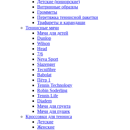
Детские (юниорские)
Витринные образцы
Громметы
Перетяжка теннисной ракетки
Трафареты и карандаши
Теннисные мячи
Мячи для детей
Dunlop
Wilson
Head
7/6
Neva Sport
Slazenger
Tecnifibre
Babolat
Пётр 1
Tennis Technology
Robin Soderling
Tennis Life
Diadem
Мячи для грунта
Мячи для пушек
Кроссовки для тенниса
Детские
Женские