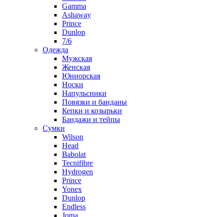
Gamma
Ashaway
Prince
Dunlop
7/6
Одежда
Мужская
Женская
Юниорская
Носки
Напульсники
Повязки и банданы
Кепки и козырьки
Бандажи и тейпы
Сумки
Wilson
Head
Babolat
Tecnifibre
Hydrogen
Prince
Yonex
Dunlop
Endless
Joma