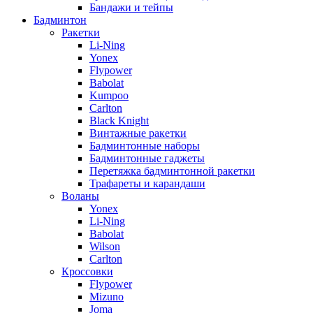
Бандажи и тейпы
Бадминтон
Ракетки
Li-Ning
Yonex
Flypower
Babolat
Kumpoo
Carlton
Black Knight
Винтажные ракетки
Бадминтонные наборы
Бадминтонные гаджеты
Перетяжка бадминтонной ракетки
Трафареты и карандаши
Воланы
Yonex
Li-Ning
Babolat
Wilson
Carlton
Кроссовки
Flypower
Mizuno
Joma