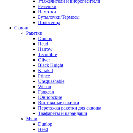
Утяжелители и виброгасители
Ремешки
Намотки
Бутылочки/Термосы
Полотенца
Сквош
Ракетки
Dunlop
Head
Harrow
Tecnifibre
Oliver
Black Knight
Karakal
Prince
Unsquashable
Wilson
Fangcan
Юниорские
Винтажные ракетки
Перетяжка ракетки для сквоша
Трафареты и карандаши
Мячи
Dunlop
Head