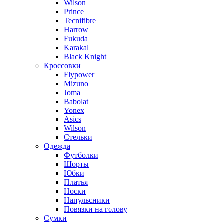
Wilson
Prince
Tecnifibre
Harrow
Fukuda
Karakal
Black Knight
Кроссовки
Flypower
Mizuno
Joma
Babolat
Yonex
Asics
Wilson
Стельки
Одежда
Футболки
Шорты
Юбки
Платья
Носки
Напульсники
Повязки на голову
Сумки