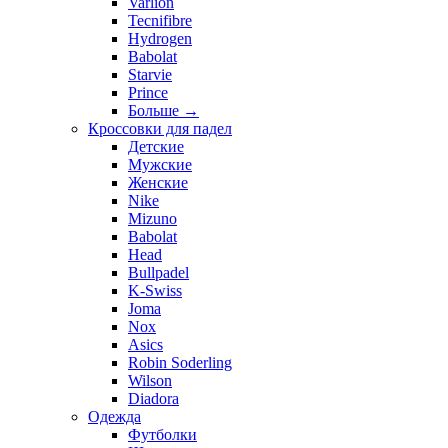
Varlion
Tecnifibre
Hydrogen
Babolat
Starvie
Prince
Больше
→
Кроссовки для падел
Детские
Мужские
Женские
Nike
Mizuno
Babolat
Head
Bullpadel
K-Swiss
Joma
Nox
Asics
Robin Soderling
Wilson
Diadora
Одежда
Футболки