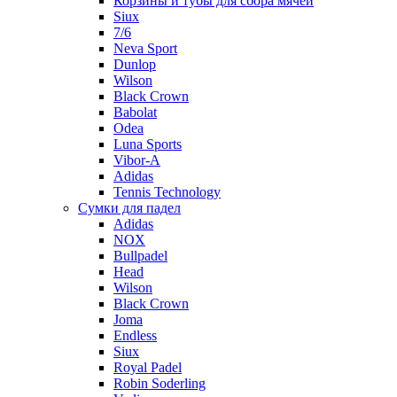
Корзины и тубы для сбора мячей
Siux
7/6
Neva Sport
Dunlop
Wilson
Black Crown
Babolat
Odea
Luna Sports
Vibor-A
Adidas
Tennis Technology
Сумки для падел
Adidas
NOX
Bullpadel
Head
Wilson
Black Crown
Joma
Endless
Siux
Royal Padel
Robin Soderling