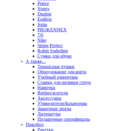
Prince
Yonex
Dunlop
Endless
Joma
PROKENNEX
7/6
Nike
String Project
Robin Soderling
Сумки для обуви
А также...
Теннисные пушки
Оборудование для корта
Учебный инвентарь
Станки для натяжки струн
Намотки
Виброгасители
Аксессуары
Утяжелители/Балансиры
Защитные ленты
Литература
Подарочные сертификаты
Пиклбол
Ракетки