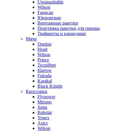
Unsquashable
Wilson
Fangcan
Юниорские
Винтажные ракетки
Перетяжка ракетки для сквоша
Трафареты и карандаши
Мячи
Dunlop
Head
Wilson
Prince
Tecnifibre
Harrow
Fukuda
Karakal
Black Knight
Кроссовки
Flypower
Mizuno
Joma
Babolat
Yonex
Asics
Wilson