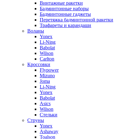
Винтажные ракетки
Бадминтонные наборы
Бадминтонные гаджеты
Перетяжка бадминтонной ракетки
Трафареты и карандаши
Воланы
Yonex
Li-Ning
Babolat
Wilson
Carlton
Кроссовки
Flypower
Mizuno
Joma
Li-Ning
Yonex
Babolat
Asics
Wilson
Стельки
Струны
Yonex
Ashaway
Toalson