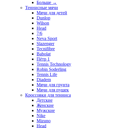
Больше
→
Теннисные мячи
Мячи для детей
Dunlop
Wilson
Head
7/6
Neva Sport
Slazenger
Tecnifibre
Babolat
Пётр 1
Tennis Technology
Robin Soderling
Tennis Life
Diadem
Мячи для грунта
Мячи для пушек
Кроссовки для тенниса
Детские
Женские
Мужские
Nike
Mizuno
Head