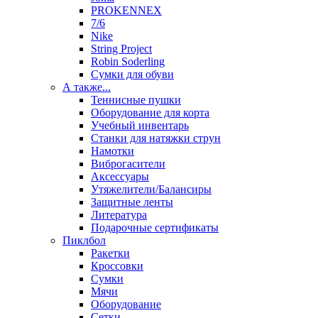
PROKENNEX
7/6
Nike
String Project
Robin Soderling
Сумки для обуви
А также...
Теннисные пушки
Оборудование для корта
Учебный инвентарь
Станки для натяжки струн
Намотки
Виброгасители
Аксессуары
Утяжелители/Балансиры
Защитные ленты
Литература
Подарочные сертификаты
Пиклбол
Ракетки
Кроссовки
Сумки
Мячи
Оборудование
Сетки