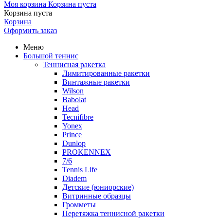
Моя корзина
Корзина пуста
Корзина пуста
Корзина
Оформить заказ
Меню
Большой теннис
Теннисная ракетка
Лимитированные ракетки
Винтажные ракетки
Wilson
Babolat
Head
Tecnifibre
Yonex
Prince
Dunlop
PROKENNEX
7/6
Tennis Life
Diadem
Детские (юниорские)
Витринные образцы
Громметы
Перетяжка теннисной ракетки