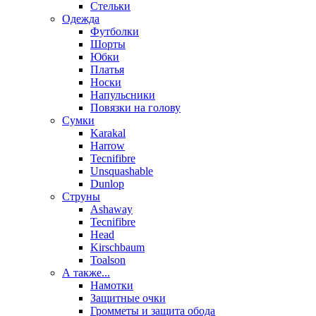
Стельки
Одежда
Футболки
Шорты
Юбки
Платья
Носки
Напульсники
Повязки на голову
Сумки
Karakal
Harrow
Tecnifibre
Unsquashable
Dunlop
Струны
Ashaway
Tecnifibre
Head
Kirschbaum
Toalson
А также...
Намотки
Защитные очки
Громметы и защита обода