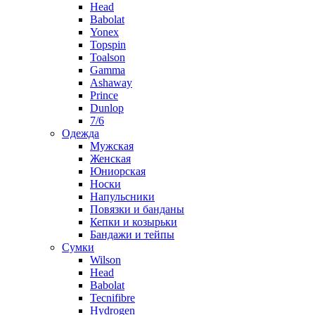
Head
Babolat
Yonex
Topspin
Toalson
Gamma
Ashaway
Prince
Dunlop
7/6
Одежда
Мужская
Женская
Юниорская
Носки
Напульсники
Повязки и банданы
Кепки и козырьки
Бандажи и тейпы
Сумки
Wilson
Head
Babolat
Tecnifibre
Hydrogen