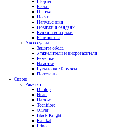
Шорты
Юбки
Платья
Носки
Напульсники
Повязки и банданы
Кепки и козырьки
Юниорская
Аксессуары
Защита обода
Утяжелители и виброгасители
Ремешки
Намотки
Бутылочки/Термосы
Полотенца
Сквош
Ракетки
Dunlop
Head
Harrow
Tecnifibre
Oliver
Black Knight
Karakal
Prince