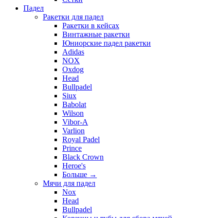
Падел
Ракетки для падел
Ракетки в кейсах
Винтажные ракетки
Юниорские падел ракетки
Adidas
NOX
Oxdog
Head
Bullpadel
Siux
Babolat
Wilson
Vibor-A
Varlion
Royal Padel
Prince
Black Crown
Heroe's
Больше
→
Мячи для падел
Nox
Head
Bullpadel