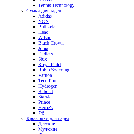
Tennis Technology
Сумки для падел
Adidas
NOX
Bullpadel
Head
Wilson
Black Crown
Joma
Endless
Siux
Royal Padel
Robin Soderling
Varlion
Tecnifibre
Hydrogen
Babolat
Starvie
Prince
Heroe's
7/6
Кроссовки для падел
Детские
Мужские