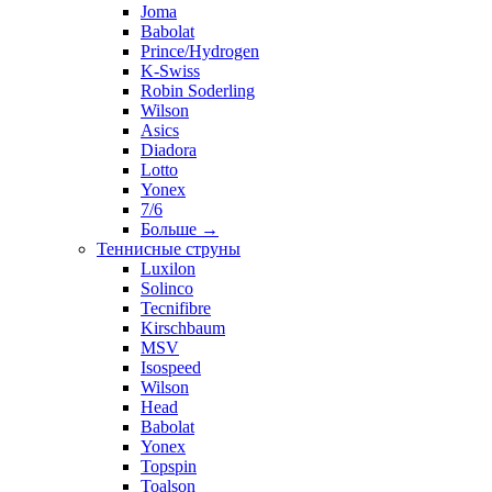
Joma
Babolat
Prince/Hydrogen
K-Swiss
Robin Soderling
Wilson
Asics
Diadora
Lotto
Yonex
7/6
Больше
→
Теннисные струны
Luxilon
Solinco
Tecnifibre
Kirschbaum
MSV
Isospeed
Wilson
Head
Babolat
Yonex
Topspin
Toalson