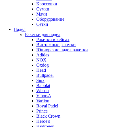
Кроссовки
Сумки
Мячи
Оборудование
Сетки
Падел
Ракетки для падел
Ракетки в кейсах
Винтажные ракетки
Юниорские падел ракетки
Adidas
NOX
Oxdog
Head
Bullpadel
Siux
Babolat
Wilson
Vibor-A
Varlion
Royal Padel
Prince
Black Crown
Heroe's
Hydrogen