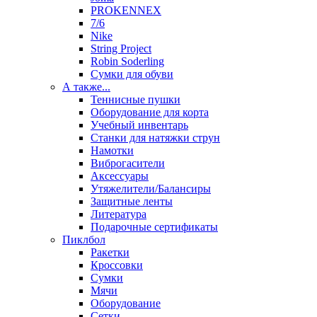
PROKENNEX
7/6
Nike
String Project
Robin Soderling
Сумки для обуви
А также...
Теннисные пушки
Оборудование для корта
Учебный инвентарь
Станки для натяжки струн
Намотки
Виброгасители
Аксессуары
Утяжелители/Балансиры
Защитные ленты
Литература
Подарочные сертификаты
Пиклбол
Ракетки
Кроссовки
Сумки
Мячи
Оборудование
Сетки