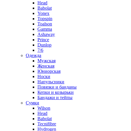
Head
Babolat
Yonex
Topspin
Toalson
Gamma
Ashaway
Prince
Dunlop
7/6
Одежда
Мужская
Женская
Юниорская
Носки
Напульсники
Повязки и банданы
Кепки и козырьки
Бандажи и тейпы
Сумки
Wilson
Head
Babolat
Tecnifibre
Hydrogen