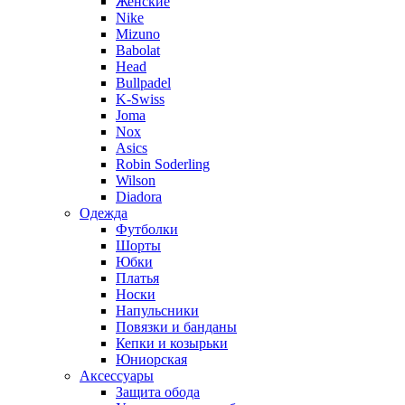
Женские
Nike
Mizuno
Babolat
Head
Bullpadel
K-Swiss
Joma
Nox
Asics
Robin Soderling
Wilson
Diadora
Одежда
Футболки
Шорты
Юбки
Платья
Носки
Напульсники
Повязки и банданы
Кепки и козырьки
Юниорская
Аксессуары
Защита обода