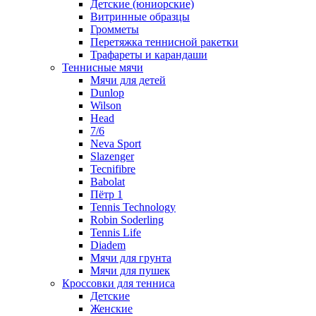
Детские (юниорские)
Витринные образцы
Громметы
Перетяжка теннисной ракетки
Трафареты и карандаши
Теннисные мячи
Мячи для детей
Dunlop
Wilson
Head
7/6
Neva Sport
Slazenger
Tecnifibre
Babolat
Пётр 1
Tennis Technology
Robin Soderling
Tennis Life
Diadem
Мячи для грунта
Мячи для пушек
Кроссовки для тенниса
Детские
Женские