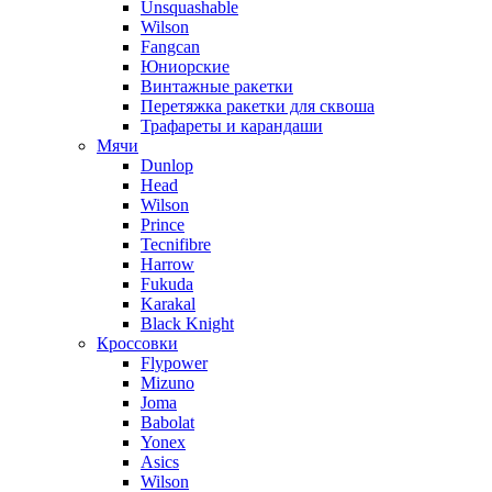
Unsquashable
Wilson
Fangcan
Юниорские
Винтажные ракетки
Перетяжка ракетки для сквоша
Трафареты и карандаши
Мячи
Dunlop
Head
Wilson
Prince
Tecnifibre
Harrow
Fukuda
Karakal
Black Knight
Кроссовки
Flypower
Mizuno
Joma
Babolat
Yonex
Asics
Wilson