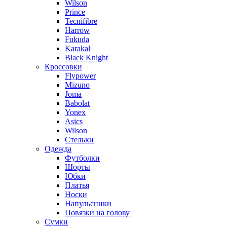
Wilson
Prince
Tecnifibre
Harrow
Fukuda
Karakal
Black Knight
Кроссовки
Flypower
Mizuno
Joma
Babolat
Yonex
Asics
Wilson
Стельки
Одежда
Футболки
Шорты
Юбки
Платья
Носки
Напульсники
Повязки на голову
Сумки