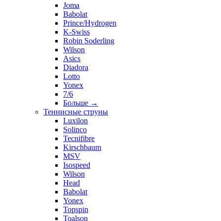
Joma
Babolat
Prince/Hydrogen
K-Swiss
Robin Soderling
Wilson
Asics
Diadora
Lotto
Yonex
7/6
Больше
→
Теннисные струны
Luxilon
Solinco
Tecnifibre
Kirschbaum
MSV
Isospeed
Wilson
Head
Babolat
Yonex
Topspin
Toalson