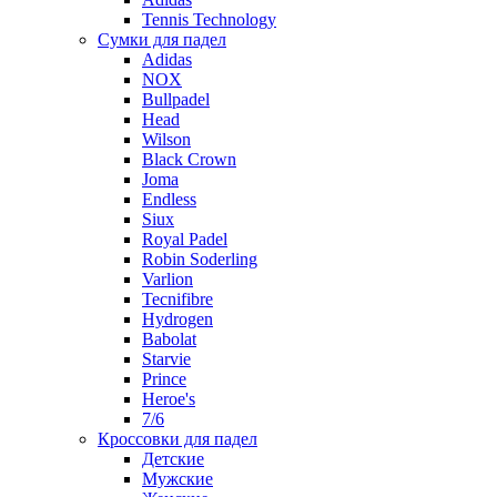
Tennis Technology
Сумки для падел
Adidas
NOX
Bullpadel
Head
Wilson
Black Crown
Joma
Endless
Siux
Royal Padel
Robin Soderling
Varlion
Tecnifibre
Hydrogen
Babolat
Starvie
Prince
Heroe's
7/6
Кроссовки для падел
Детские
Мужские