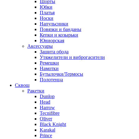
Шорты
Юбки
Платья
Носки
Напульсники
Повязки и банданы
Кепки и козырьки
Юниорская
Аксессуары
Защита обода
Утяжелители и виброгасители
Ремешки
Намотки
Бутылочки/Термосы
Полотенца
Сквош
Ракетки
Dunlop
Head
Harrow
Tecnifibre
Oliver
Black Knight
Karakal
Prince