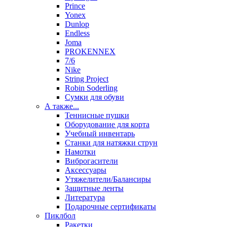
Prince
Yonex
Dunlop
Endless
Joma
PROKENNEX
7/6
Nike
String Project
Robin Soderling
Сумки для обуви
А также...
Теннисные пушки
Оборудование для корта
Учебный инвентарь
Станки для натяжки струн
Намотки
Виброгасители
Аксессуары
Утяжелители/Балансиры
Защитные ленты
Литература
Подарочные сертификаты
Пиклбол
Ракетки