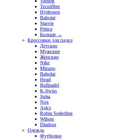
Varlion
Tecnifibre
Hydrogen
Babolat
Starvie
Prince
Больше
→
Кроссовки для падел
Детские
Мужские
Женские
Nike
Mizuno
Babolat
Head
Bullpadel
K-Swiss
Joma
Nox
Asics
Robin Soderling
Wilson
Diadora
Одежда
Футболки