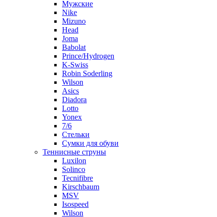
Мужские
Nike
Mizuno
Head
Joma
Babolat
Prince/Hydrogen
K-Swiss
Robin Soderling
Wilson
Asics
Diadora
Lotto
Yonex
7/6
Стельки
Сумки для обуви
Теннисные струны
Luxilon
Solinco
Tecnifibre
Kirschbaum
MSV
Isospeed
Wilson