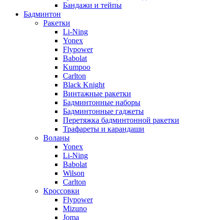
Бандажи и тейпы
Бадминтон
Ракетки
Li-Ning
Yonex
Flypower
Babolat
Kumpoo
Carlton
Black Knight
Винтажные ракетки
Бадминтонные наборы
Бадминтонные гаджеты
Перетяжка бадминтонной ракетки
Трафареты и карандаши
Воланы
Yonex
Li-Ning
Babolat
Wilson
Carlton
Кроссовки
Flypower
Mizuno
Joma