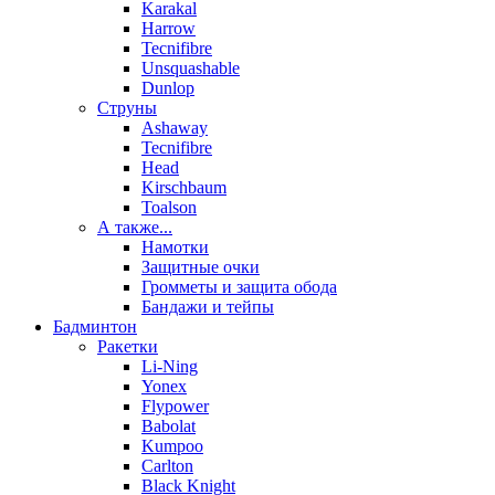
Karakal
Harrow
Tecnifibre
Unsquashable
Dunlop
Струны
Ashaway
Tecnifibre
Head
Kirschbaum
Toalson
А также...
Намотки
Защитные очки
Громметы и защита обода
Бандажи и тейпы
Бадминтон
Ракетки
Li-Ning
Yonex
Flypower
Babolat
Kumpoo
Carlton
Black Knight