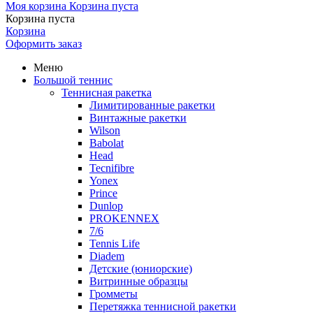
Моя корзина
Корзина пуста
Корзина пуста
Корзина
Оформить заказ
Меню
Большой теннис
Теннисная ракетка
Лимитированные ракетки
Винтажные ракетки
Wilson
Babolat
Head
Tecnifibre
Yonex
Prince
Dunlop
PROKENNEX
7/6
Tennis Life
Diadem
Детские (юниорские)
Витринные образцы
Громметы
Перетяжка теннисной ракетки