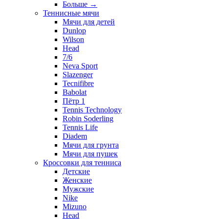
Больше
→
Теннисные мячи
Мячи для детей
Dunlop
Wilson
Head
7/6
Neva Sport
Slazenger
Tecnifibre
Babolat
Пётр 1
Tennis Technology
Robin Soderling
Tennis Life
Diadem
Мячи для грунта
Мячи для пушек
Кроссовки для тенниса
Детские
Женские
Мужские
Nike
Mizuno
Head