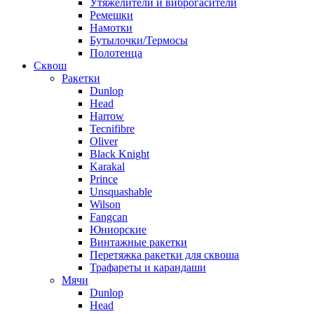
Утяжелители и виброгасители
Ремешки
Намотки
Бутылочки/Термосы
Полотенца
Сквош
Ракетки
Dunlop
Head
Harrow
Tecnifibre
Oliver
Black Knight
Karakal
Prince
Unsquashable
Wilson
Fangcan
Юниорские
Винтажные ракетки
Перетяжка ракетки для сквоша
Трафареты и карандаши
Мячи
Dunlop
Head