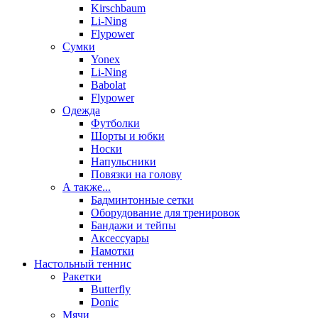
Kirschbaum
Li-Ning
Flypower
Сумки
Yonex
Li-Ning
Babolat
Flypower
Одежда
Футболки
Шорты и юбки
Носки
Напульсники
Повязки на голову
А также...
Бадминтонные сетки
Оборудование для тренировок
Бандажи и тейпы
Аксессуары
Намотки
Настольный теннис
Ракетки
Butterfly
Donic
Мячи