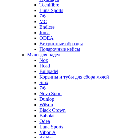
Tecnifibre
Luna Sports
7/6
MC
Endless
Joma
ODEA
Витринные образцы
Подарочные кейсы
Мячи для падел
Nox
Head
Bullpadel
Корзины и тубы для сбора мячей
Siux
7/6
Neva Sport
Dunlop
Wilson
Black Crown
Babolat
Odea
Luna Sports
Vibor-A
Adidas