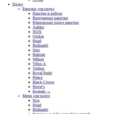
Падел
Ракетки для падел
Ракетки в кейсах
Винтажные ракетки
Юниорские падел ракетки
Adidas
NOX
Oxdog
Head
Bullpadel
Siux
Babolat
Wilson
Vibor-A
Varlion
Royal Padel
Prince
Black Crown
Heroe's
Больше
→
Мячи для падел
Nox
Head
Bullpadel