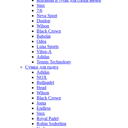
Корзины и тубы для сбора мячей
Siux
7/6
Neva Sport
Dunlop
Wilson
Black Crown
Babolat
Odea
Luna Sports
Vibor-A
Adidas
Tennis Technology
Сумки для падел
Adidas
NOX
Bullpadel
Head
Wilson
Black Crown
Joma
Endless
Siux
Royal Padel
Robin Soderling