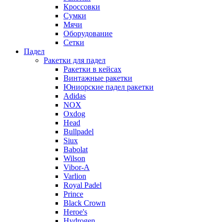
Кроссовки
Сумки
Мячи
Оборудование
Сетки
Падел
Ракетки для падел
Ракетки в кейсах
Винтажные ракетки
Юниорские падел ракетки
Adidas
NOX
Oxdog
Head
Bullpadel
Siux
Babolat
Wilson
Vibor-A
Varlion
Royal Padel
Prince
Black Crown
Heroe's
Hydrogen