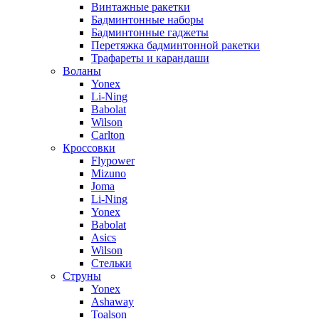
Винтажные ракетки
Бадминтонные наборы
Бадминтонные гаджеты
Перетяжка бадминтонной ракетки
Трафареты и карандаши
Воланы
Yonex
Li-Ning
Babolat
Wilson
Carlton
Кроссовки
Flypower
Mizuno
Joma
Li-Ning
Yonex
Babolat
Asics
Wilson
Стельки
Струны
Yonex
Ashaway
Toalson