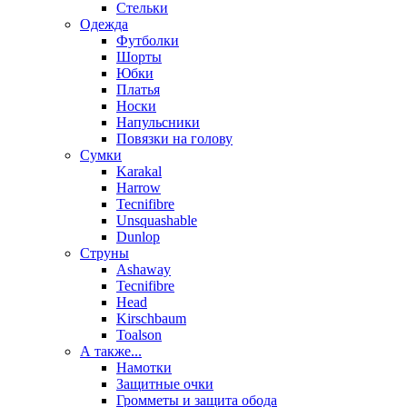
Стельки
Одежда
Футболки
Шорты
Юбки
Платья
Носки
Напульсники
Повязки на голову
Сумки
Karakal
Harrow
Tecnifibre
Unsquashable
Dunlop
Струны
Ashaway
Tecnifibre
Head
Kirschbaum
Toalson
А также...
Намотки
Защитные очки
Громметы и защита обода