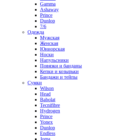
Gamma
Ashaway
Prince
Dunlop
7/6
Одежда
Мужская
Женская
Юниорская
Носки
Напульсники
Повязки и банданы
Кепки и козырьки
Бандажи и тейпы
Сумки
Wilson
Head
Babolat
Tecnifibre
Hydrogen
Prince
Yonex
Dunlop
Endless
Joma