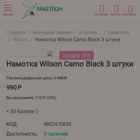
МЕНЮ
ТЕЛЕФОН
ПОИСК
КОРЗИНА
Главная
/
Большой теннис
/
А также...
/
Намотки
/
Wilson
/
Намотка Wilson Camo Black 3 штуки
Скидка 10%
Намотка Wilson Camo Black 3 штуки
Рекомендованная цена:
1 100
Р
990
Р
Вы экономите:
110
Р
(
10
%)
+ 50 баллов
КОД:
WRZ470830
Доступность:
В наличии