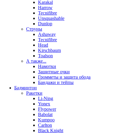
Karakal
Harrow
Tecnifibre
Unsquashable
Dunlop
Струны
Ashaway
Tecnifibre
Head
Kirschbaum
Toalson
А также...
Намотки
Защитные очки
Громметы и защита обода
Бандажи и тейпы
Бадминтон
Ракетки
Li-Ning
Yonex
Flypower
Babolat
Kumpoo
Carlton
Black Knight