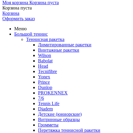
Моя корзина
Корзина пуста
Корзина пуста
Корзина
Оформить заказ
Меню
Большой теннис
Теннисная ракетка
Лимитированные ракетки
Винтажные ракетки
Wilson
Babolat
Head
Tecnifibre
Yonex
Prince
Dunlop
PROKENNEX
7/6
Tennis Life
Diadem
Детские (юниорские)
Витринные образцы
Громметы
Перетяжка теннисной ракетки