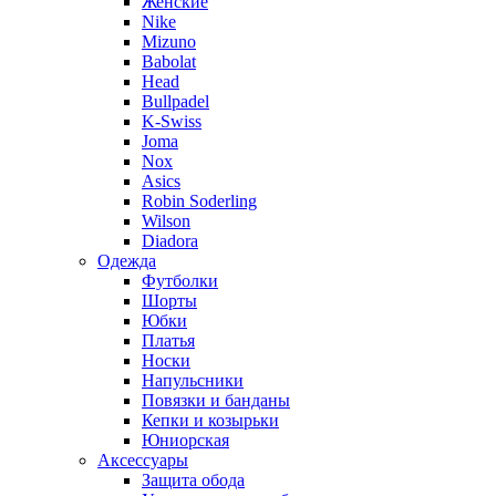
Женские
Nike
Mizuno
Babolat
Head
Bullpadel
K-Swiss
Joma
Nox
Asics
Robin Soderling
Wilson
Diadora
Одежда
Футболки
Шорты
Юбки
Платья
Носки
Напульсники
Повязки и банданы
Кепки и козырьки
Юниорская
Аксессуары
Защита обода