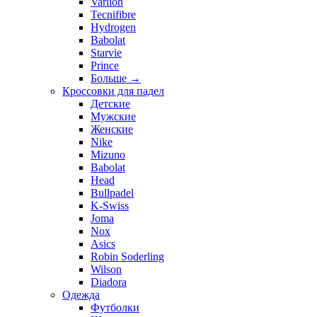
Varlion
Tecnifibre
Hydrogen
Babolat
Starvie
Prince
Больше
→
Кроссовки для падел
Детские
Мужские
Женские
Nike
Mizuno
Babolat
Head
Bullpadel
K-Swiss
Joma
Nox
Asics
Robin Soderling
Wilson
Diadora
Одежда
Футболки