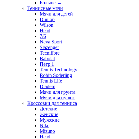
Больше
→
Теннисные мячи
Мячи для детей
Dunlop
Wilson
Head
7/6
Neva Sport
Slazenger
Tecnifibre
Babolat
Пётр 1
Tennis Technology
Robin Soderling
Tennis Life
Diadem
Мячи для грунта
Мячи для пушек
Кроссовки для тенниса
Детские
Женские
Мужские
Nike
Mizuno
Head