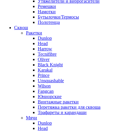
Утяжелители и виброгасители
Ремешки
Намотки
Бутылочки/Термосы
Полотенца
Сквош
Ракетки
Dunlop
Head
Harrow
Tecnifibre
Oliver
Black Knight
Karakal
Prince
Unsquashable
Wilson
Fangcan
Юниорские
Винтажные ракетки
Перетяжка ракетки для сквоша
Трафареты и карандаши
Мячи
Dunlop
Head