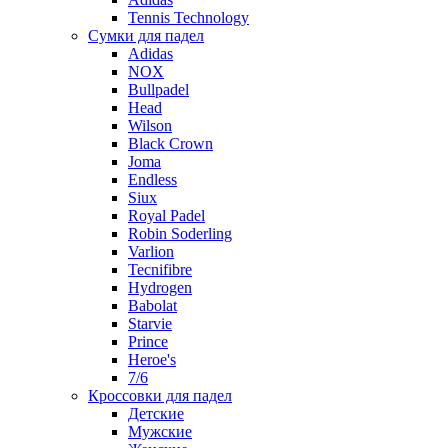
Tennis Technology
Сумки для падел
Adidas
NOX
Bullpadel
Head
Wilson
Black Crown
Joma
Endless
Siux
Royal Padel
Robin Soderling
Varlion
Tecnifibre
Hydrogen
Babolat
Starvie
Prince
Heroe's
7/6
Кроссовки для падел
Детские
Мужские