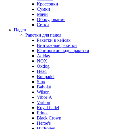
Кроссовки
Сумки
Мячи
Оборудование
Сетки
Падел
Ракетки для падел
Ракетки в кейсах
Винтажные ракетки
Юниорские падел ракетки
Adidas
NOX
Oxdog
Head
Bullpadel
Siux
Babolat
Wilson
Vibor-A
Varlion
Royal Padel
Prince
Black Crown
Heroe's
Hydrogen