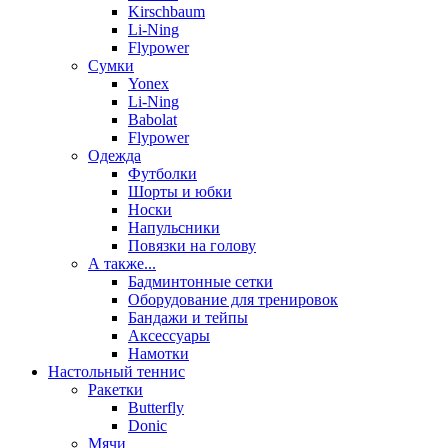
Kirschbaum
Li-Ning
Flypower
Сумки
Yonex
Li-Ning
Babolat
Flypower
Одежда
Футболки
Шорты и юбки
Носки
Напульсники
Повязки на голову
А также...
Бадминтонные сетки
Оборудование для тренировок
Бандажи и тейпы
Аксессуары
Намотки
Настольный теннис
Ракетки
Butterfly
Donic
Мячи