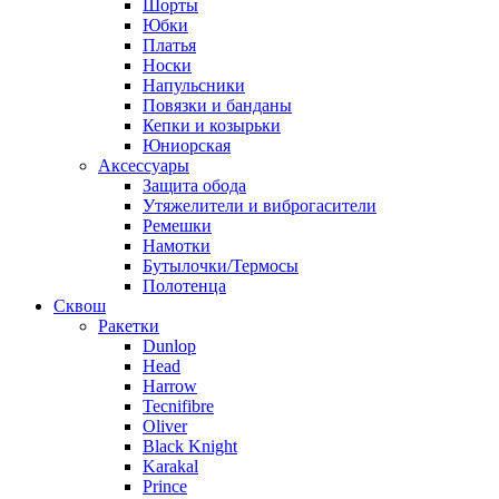
Шорты
Юбки
Платья
Носки
Напульсники
Повязки и банданы
Кепки и козырьки
Юниорская
Аксессуары
Защита обода
Утяжелители и виброгасители
Ремешки
Намотки
Бутылочки/Термосы
Полотенца
Сквош
Ракетки
Dunlop
Head
Harrow
Tecnifibre
Oliver
Black Knight
Karakal
Prince