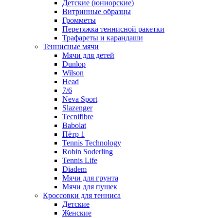
Детские (юниорские)
Витринные образцы
Громметы
Перетяжка теннисной ракетки
Трафареты и карандаши
Теннисные мячи
Мячи для детей
Dunlop
Wilson
Head
7/6
Neva Sport
Slazenger
Tecnifibre
Babolat
Пётр 1
Tennis Technology
Robin Soderling
Tennis Life
Diadem
Мячи для грунта
Мячи для пушек
Кроссовки для тенниса
Детские
Женские