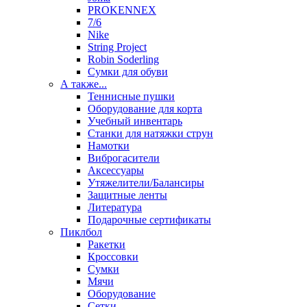
PROKENNEX
7/6
Nike
String Project
Robin Soderling
Сумки для обуви
А также...
Теннисные пушки
Оборудование для корта
Учебный инвентарь
Станки для натяжки струн
Намотки
Виброгасители
Аксессуары
Утяжелители/Балансиры
Защитные ленты
Литература
Подарочные сертификаты
Пиклбол
Ракетки
Кроссовки
Сумки
Мячи
Оборудование
Сетки