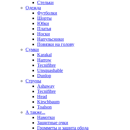
Стельки
Одежда
Футболки
Шорты
Юбки
Платья
Носки
Напульсники
Повязки на голову
Сумки
Karakal
Harrow
Tecnifibre
Unsquashable
Dunlop
Струны
Ashaway
Tecnifibre
Head
Kirschbaum
Toalson
А также...
Намотки
Защитные очки
Громметы и защита обода