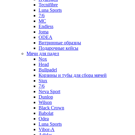
Tecnifibre
Luna Sports
7/6
MC
Endless
Joma
ODEA
Витринные образцы
Подарочные кейсы
Мячи для падел
Nox
Head
Bullpadel
Корзины и тубы для сбора мячей
Siux
7/6
Neva Sport
Dunlop
Wilson
Black Crown
Babolat
Odea
Luna Sports
Vibor-A
Adidas