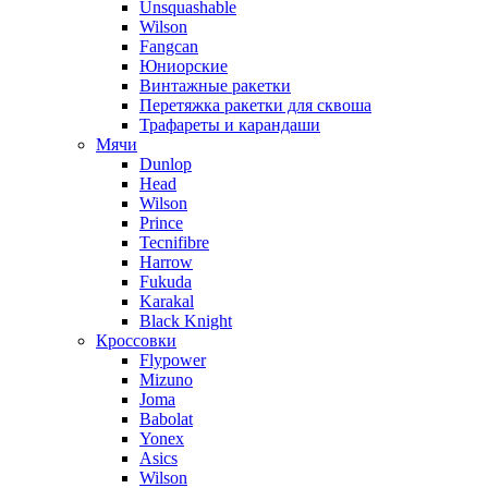
Unsquashable
Wilson
Fangcan
Юниорские
Винтажные ракетки
Перетяжка ракетки для сквоша
Трафареты и карандаши
Мячи
Dunlop
Head
Wilson
Prince
Tecnifibre
Harrow
Fukuda
Karakal
Black Knight
Кроссовки
Flypower
Mizuno
Joma
Babolat
Yonex
Asics
Wilson