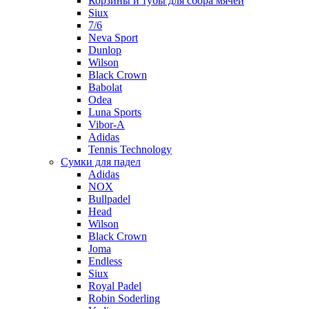
Корзины и тубы для сбора мячей
Siux
7/6
Neva Sport
Dunlop
Wilson
Black Crown
Babolat
Odea
Luna Sports
Vibor-A
Adidas
Tennis Technology
Сумки для падел
Adidas
NOX
Bullpadel
Head
Wilson
Black Crown
Joma
Endless
Siux
Royal Padel
Robin Soderling