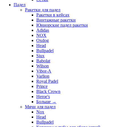
Падел
Ракетки для падел
Ракетки в кейсах
Винтажные ракетки
Юниорские падел ракетки
Adidas
NOX
Oxdog
Head
Bullpadel
Siux
Babolat
Wilson
Vibor-A
Varlion
Royal Padel
Prince
Black Crown
Heroe's
Больше
→
Мячи для падел
Nox
Head
Bullpadel