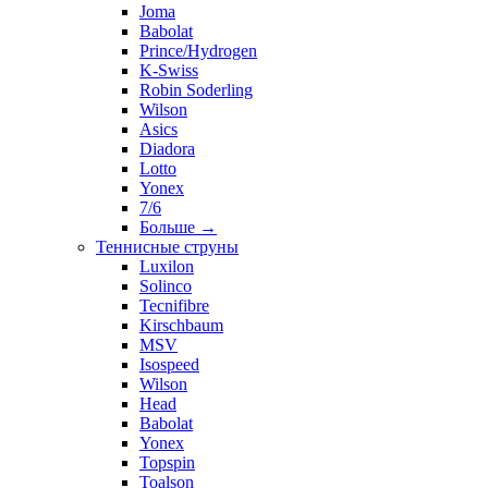
Joma
Babolat
Prince/Hydrogen
K-Swiss
Robin Soderling
Wilson
Asics
Diadora
Lotto
Yonex
7/6
Больше
→
Теннисные струны
Luxilon
Solinco
Tecnifibre
Kirschbaum
MSV
Isospeed
Wilson
Head
Babolat
Yonex
Topspin
Toalson