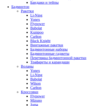
Бандажи и тейпы
Бадминтон
Ракетки
Li-Ning
Yonex
Flypower
Babolat
Kumpoo
Carlton
Black Knight
Винтажные ракетки
Бадминтонные наборы
Бадминтонные гаджеты
Перетяжка бадминтонной ракетки
Трафареты и карандаши
Воланы
Yonex
Li-Ning
Babolat
Wilson
Carlton
Кроссовки
Flypower
Mizuno
Joma