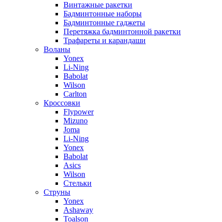
Винтажные ракетки
Бадминтонные наборы
Бадминтонные гаджеты
Перетяжка бадминтонной ракетки
Трафареты и карандаши
Воланы
Yonex
Li-Ning
Babolat
Wilson
Carlton
Кроссовки
Flypower
Mizuno
Joma
Li-Ning
Yonex
Babolat
Asics
Wilson
Стельки
Струны
Yonex
Ashaway
Toalson