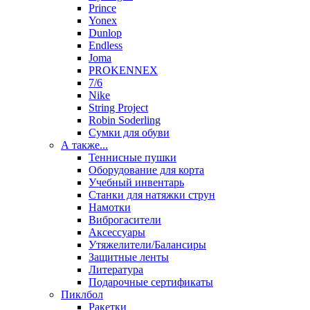
Prince
Yonex
Dunlop
Endless
Joma
PROKENNEX
7/6
Nike
String Project
Robin Soderling
Сумки для обуви
А также...
Теннисные пушки
Оборудование для корта
Учебный инвентарь
Станки для натяжки струн
Намотки
Виброгасители
Аксессуары
Утяжелители/Балансиры
Защитные ленты
Литература
Подарочные сертификаты
Пиклбол
Ракетки