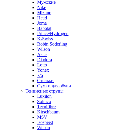
Мужские
Nike
Mizuno
Head
Joma
Babolat
Prince/Hydrogen
K-Swiss
Robin Soderling
Wilson
Asics
Diadora
Lotto
Yonex
7/6
Стельки
Сумки для обуви
Теннисные струны
Luxilon
Solinco
Tecnifibre
Kirschbaum
MSV
Isospeed
Wilson