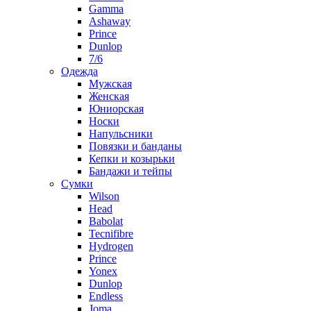
Gamma
Ashaway
Prince
Dunlop
7/6
Одежда
Мужская
Женская
Юниорская
Носки
Напульсники
Повязки и банданы
Кепки и козырьки
Бандажи и тейпы
Сумки
Wilson
Head
Babolat
Tecnifibre
Hydrogen
Prince
Yonex
Dunlop
Endless
Joma