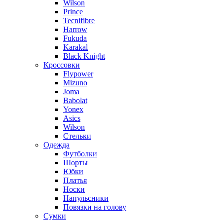
Wilson
Prince
Tecnifibre
Harrow
Fukuda
Karakal
Black Knight
Кроссовки
Flypower
Mizuno
Joma
Babolat
Yonex
Asics
Wilson
Стельки
Одежда
Футболки
Шорты
Юбки
Платья
Носки
Напульсники
Повязки на голову
Сумки