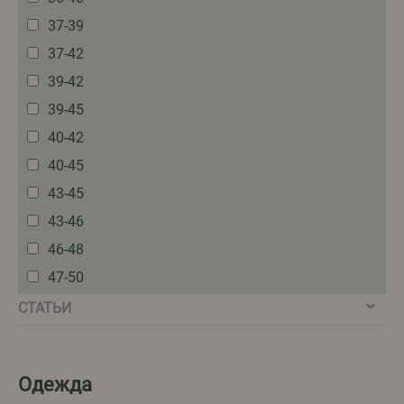
37-39
37-42
39-42
39-45
40-42
40-45
43-45
43-46
46-48
47-50
СТАТЬИ
Одежда