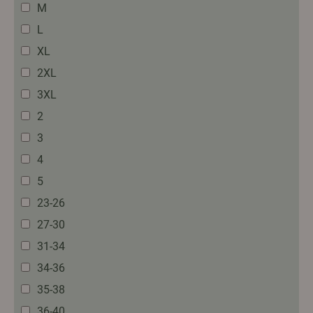
M
L
XL
2XL
3XL
2
3
4
5
23-26
27-30
31-34
34-36
35-38
36-40