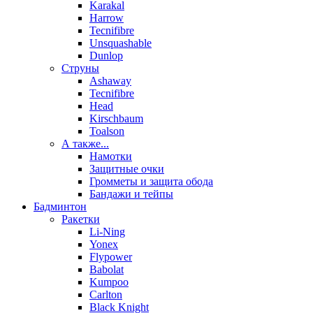
Karakal
Harrow
Tecnifibre
Unsquashable
Dunlop
Струны
Ashaway
Tecnifibre
Head
Kirschbaum
Toalson
А также...
Намотки
Защитные очки
Громметы и защита обода
Бандажи и тейпы
Бадминтон
Ракетки
Li-Ning
Yonex
Flypower
Babolat
Kumpoo
Carlton
Black Knight