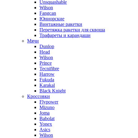
Unsquashable
Wilson
Fangcan
Юниорские
Винтажные ракетки
Перетяжка ракетки для сквоша
Трафареты и карандаши
Мячи
Dunlop
Head
Wilson
Prince
Tecnifibre
Harrow
Fukuda
Karakal
Black Knight
Кроссовки
Flypower
Mizuno
Joma
Babolat
Yonex
Asics
Wilson