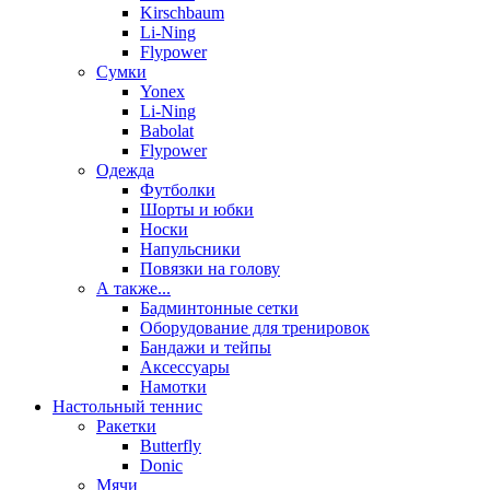
Kirschbaum
Li-Ning
Flypower
Сумки
Yonex
Li-Ning
Babolat
Flypower
Одежда
Футболки
Шорты и юбки
Носки
Напульсники
Повязки на голову
А также...
Бадминтонные сетки
Оборудование для тренировок
Бандажи и тейпы
Аксессуары
Намотки
Настольный теннис
Ракетки
Butterfly
Donic
Мячи