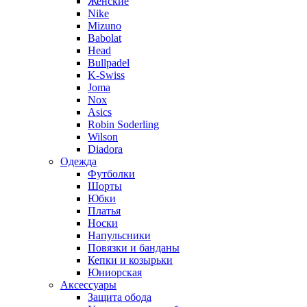
Женские
Nike
Mizuno
Babolat
Head
Bullpadel
K-Swiss
Joma
Nox
Asics
Robin Soderling
Wilson
Diadora
Одежда
Футболки
Шорты
Юбки
Платья
Носки
Напульсники
Повязки и банданы
Кепки и козырьки
Юниорская
Аксессуары
Защита обода