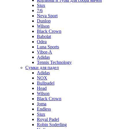
Корзины и тубы для сбора мячей
Siux
7/6
Neva Sport
Dunlop
Wilson
Black Crown
Babolat
Odea
Luna Sports
Vibor-A
Adidas
Tennis Technology
Сумки для падел
Adidas
NOX
Bullpadel
Head
Wilson
Black Crown
Joma
Endless
Siux
Royal Padel
Robin Soderling