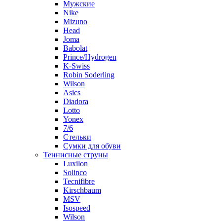
Мужские
Nike
Mizuno
Head
Joma
Babolat
Prince/Hydrogen
K-Swiss
Robin Soderling
Wilson
Asics
Diadora
Lotto
Yonex
7/6
Стельки
Сумки для обуви
Теннисные струны
Luxilon
Solinco
Tecnifibre
Kirschbaum
MSV
Isospeed
Wilson