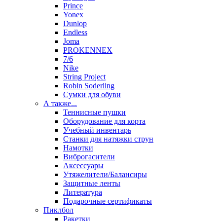
Prince
Yonex
Dunlop
Endless
Joma
PROKENNEX
7/6
Nike
String Project
Robin Soderling
Сумки для обуви
А также...
Теннисные пушки
Оборудование для корта
Учебный инвентарь
Станки для натяжки струн
Намотки
Виброгасители
Аксессуары
Утяжелители/Балансиры
Защитные ленты
Литература
Подарочные сертификаты
Пиклбол
Ракетки