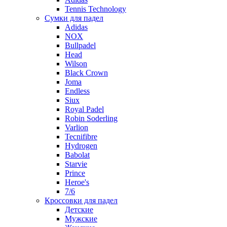
Tennis Technology
Сумки для падел
Adidas
NOX
Bullpadel
Head
Wilson
Black Crown
Joma
Endless
Siux
Royal Padel
Robin Soderling
Varlion
Tecnifibre
Hydrogen
Babolat
Starvie
Prince
Heroe's
7/6
Кроссовки для падел
Детские
Мужские