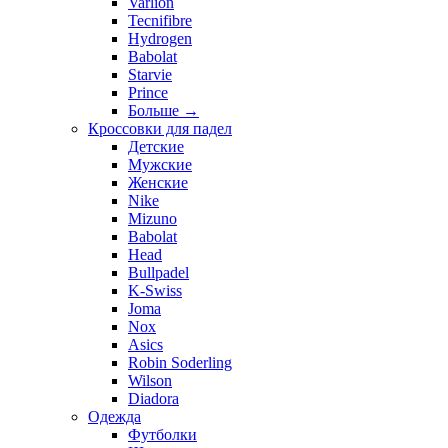
Varlion
Tecnifibre
Hydrogen
Babolat
Starvie
Prince
Больше
→
Кроссовки для падел
Детские
Мужские
Женские
Nike
Mizuno
Babolat
Head
Bullpadel
K-Swiss
Joma
Nox
Asics
Robin Soderling
Wilson
Diadora
Одежда
Футболки