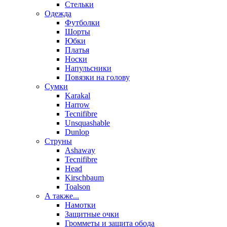
Стельки
Одежда
Футболки
Шорты
Юбки
Платья
Носки
Напульсники
Повязки на голову
Сумки
Karakal
Harrow
Tecnifibre
Unsquashable
Dunlop
Струны
Ashaway
Tecnifibre
Head
Kirschbaum
Toalson
А также...
Намотки
Защитные очки
Громметы и защита обода