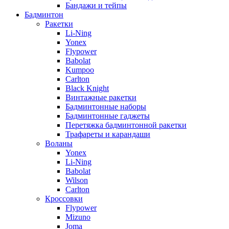
Бандажи и тейпы
Бадминтон
Ракетки
Li-Ning
Yonex
Flypower
Babolat
Kumpoo
Carlton
Black Knight
Винтажные ракетки
Бадминтонные наборы
Бадминтонные гаджеты
Перетяжка бадминтонной ракетки
Трафареты и карандаши
Воланы
Yonex
Li-Ning
Babolat
Wilson
Carlton
Кроссовки
Flypower
Mizuno
Joma