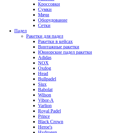
Кроссовки
Сумки
Мячи
Оборудование
Сетки
Падел
Ракетки для падел
Ракетки в кейсах
Винтажные ракетки
Юниорские падел ракетки
Adidas
NOX
Oxdog
Head
Bullpadel
Siux
Babolat
Wilson
Vibor-A
Varlion
Royal Padel
Prince
Black Crown
Heroe's
Hydrogen