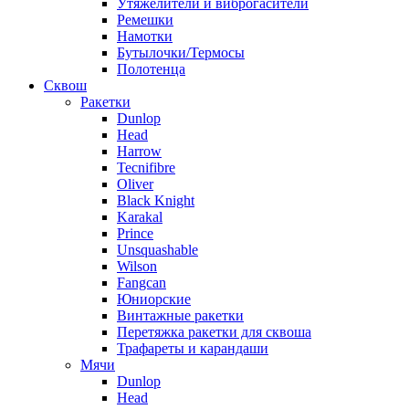
Утяжелители и виброгасители
Ремешки
Намотки
Бутылочки/Термосы
Полотенца
Сквош
Ракетки
Dunlop
Head
Harrow
Tecnifibre
Oliver
Black Knight
Karakal
Prince
Unsquashable
Wilson
Fangcan
Юниорские
Винтажные ракетки
Перетяжка ракетки для сквоша
Трафареты и карандаши
Мячи
Dunlop
Head