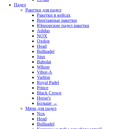
Падел
Ракетки для падел
Ракетки в кейсах
Винтажные ракетки
Юниорские падел ракетки
Adidas
NOX
Oxdog
Head
Bullpadel
Siux
Babolat
Wilson
Vibor-A
Varlion
Royal Padel
Prince
Black Crown
Heroe's
Больше
→
Мячи для падел
Nox
Head
Bullpadel