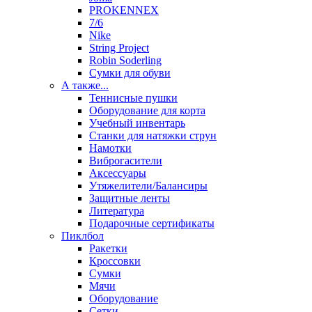
PROKENNEX
7/6
Nike
String Project
Robin Soderling
Сумки для обуви
А также...
Теннисные пушки
Оборудование для корта
Учебный инвентарь
Станки для натяжки струн
Намотки
Виброгасители
Аксессуары
Утяжелители/Балансиры
Защитные ленты
Литература
Подарочные сертификаты
Пиклбол
Ракетки
Кроссовки
Сумки
Мячи
Оборудование
Сетки