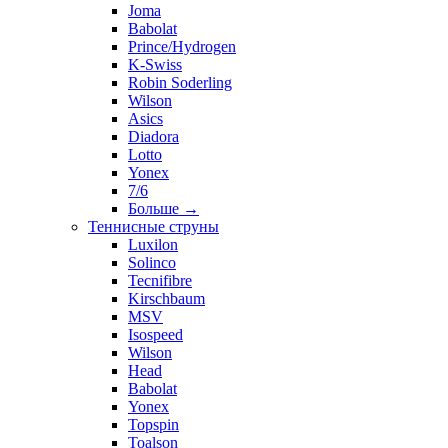
Joma
Babolat
Prince/Hydrogen
K-Swiss
Robin Soderling
Wilson
Asics
Diadora
Lotto
Yonex
7/6
Больше
→
Теннисные струны
Luxilon
Solinco
Tecnifibre
Kirschbaum
MSV
Isospeed
Wilson
Head
Babolat
Yonex
Topspin
Toalson