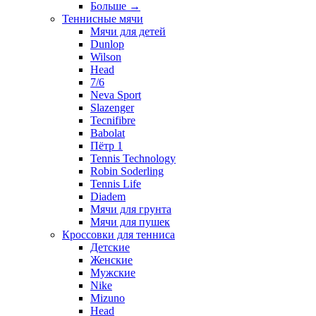
Больше
→
Теннисные мячи
Мячи для детей
Dunlop
Wilson
Head
7/6
Neva Sport
Slazenger
Tecnifibre
Babolat
Пётр 1
Tennis Technology
Robin Soderling
Tennis Life
Diadem
Мячи для грунта
Мячи для пушек
Кроссовки для тенниса
Детские
Женские
Мужские
Nike
Mizuno
Head