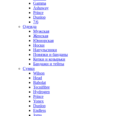
Gamma
Ashaway
Prince
Dunlop
7/6
Одежда
Мужская
Женская
Юниорская
Носки
Напульсники
Повязки и банданы
Кепки и козырьки
Бандажи и тейпы
Сумки
Wilson
Head
Babolat
Tecnifibre
Hydrogen
Prince
Yonex
Dunlop
Endless
Joma