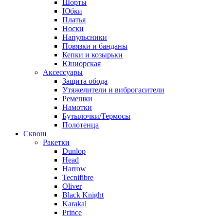
Шорты
Юбки
Платья
Носки
Напульсники
Повязки и банданы
Кепки и козырьки
Юниорская
Аксессуары
Защита обода
Утяжелители и виброгасители
Ремешки
Намотки
Бутылочки/Термосы
Полотенца
Сквош
Ракетки
Dunlop
Head
Harrow
Tecnifibre
Oliver
Black Knight
Karakal
Prince