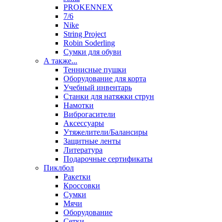
PROKENNEX
7/6
Nike
String Project
Robin Soderling
Сумки для обуви
А также...
Теннисные пушки
Оборудование для корта
Учебный инвентарь
Станки для натяжки струн
Намотки
Виброгасители
Аксессуары
Утяжелители/Балансиры
Защитные ленты
Литература
Подарочные сертификаты
Пиклбол
Ракетки
Кроссовки
Сумки
Мячи
Оборудование
Сетки