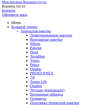
Моя корзина
Корзина пуста
Корзина пуста
Корзина
Оформить заказ
Меню
Большой теннис
Теннисная ракетка
Лимитированные ракетки
Винтажные ракетки
Wilson
Babolat
Head
Tecnifibre
Yonex
Prince
Dunlop
PROKENNEX
7/6
Tennis Life
Diadem
Детские (юниорские)
Витринные образцы
Громметы
Перетяжка теннисной ракетки