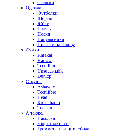
Стельки
Одежда
Футболки
Шорты
Юбки
Платья
Носки
Напульсники
Повязки на голову
Сумки
Karakal
Harrow
Tecnifibre
Unsquashable
Dunlop
Струны
Ashaway
Tecnifibre
Head
Kirschbaum
Toalson
А также...
Намотки
Защитные очки
Громметы и защита обода