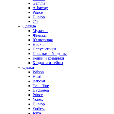
Gamma
Ashaway
Prince
Dunlop
7/6
Одежда
Мужская
Женская
Юниорская
Носки
Напульсники
Повязки и банданы
Кепки и козырьки
Бандажи и тейпы
Сумки
Wilson
Head
Babolat
Tecnifibre
Hydrogen
Prince
Yonex
Dunlop
Endless
Joma