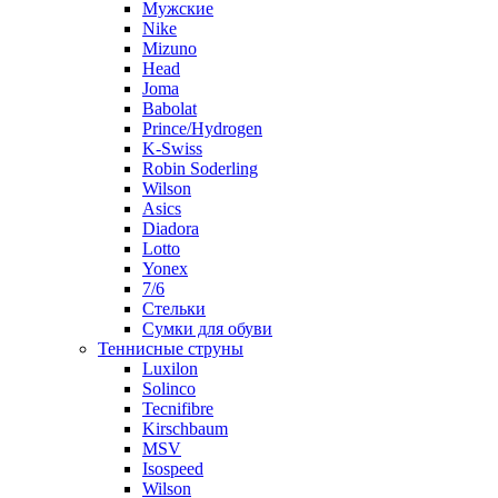
Мужские
Nike
Mizuno
Head
Joma
Babolat
Prince/Hydrogen
K-Swiss
Robin Soderling
Wilson
Asics
Diadora
Lotto
Yonex
7/6
Стельки
Сумки для обуви
Теннисные струны
Luxilon
Solinco
Tecnifibre
Kirschbaum
MSV
Isospeed
Wilson