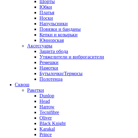
Шорты
Юбки
Платья
Носки
Напульсники
Повязки и банданы
Кепки и козырьки
Юниорская
Аксессуары
Защита обода
Утяжелители и виброгасители
Ремешки
Намотки
Бутылочки/Термосы
Полотенца
Сквош
Ракетки
Dunlop
Head
Harrow
Tecnifibre
Oliver
Black Knight
Karakal
Prince