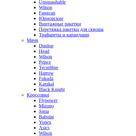
Unsquashable
Wilson
Fangcan
Юниорские
Винтажные ракетки
Перетяжка ракетки для сквоша
Трафареты и карандаши
Мячи
Dunlop
Head
Wilson
Prince
Tecnifibre
Harrow
Fukuda
Karakal
Black Knight
Кроссовки
Flypower
Mizuno
Joma
Babolat
Yonex
Asics
Wilson