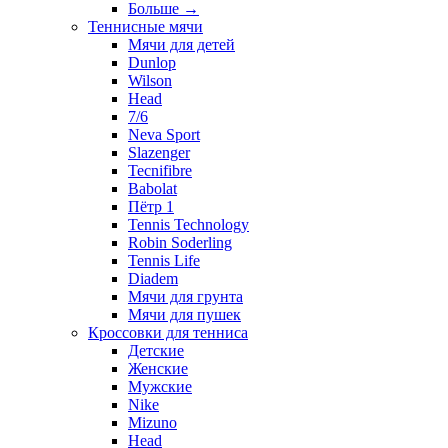
Больше
→
Теннисные мячи
Мячи для детей
Dunlop
Wilson
Head
7/6
Neva Sport
Slazenger
Tecnifibre
Babolat
Пётр 1
Tennis Technology
Robin Soderling
Tennis Life
Diadem
Мячи для грунта
Мячи для пушек
Кроссовки для тенниса
Детские
Женские
Мужские
Nike
Mizuno
Head