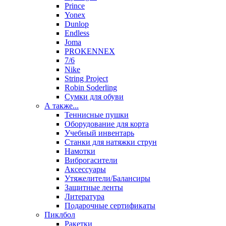
Prince
Yonex
Dunlop
Endless
Joma
PROKENNEX
7/6
Nike
String Project
Robin Soderling
Сумки для обуви
А также...
Теннисные пушки
Оборудование для корта
Учебный инвентарь
Станки для натяжки струн
Намотки
Виброгасители
Аксессуары
Утяжелители/Балансиры
Защитные ленты
Литература
Подарочные сертификаты
Пиклбол
Ракетки