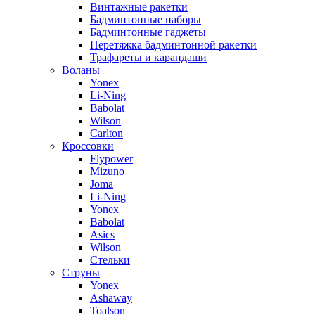
Винтажные ракетки
Бадминтонные наборы
Бадминтонные гаджеты
Перетяжка бадминтонной ракетки
Трафареты и карандаши
Воланы
Yonex
Li-Ning
Babolat
Wilson
Carlton
Кроссовки
Flypower
Mizuno
Joma
Li-Ning
Yonex
Babolat
Asics
Wilson
Стельки
Струны
Yonex
Ashaway
Toalson