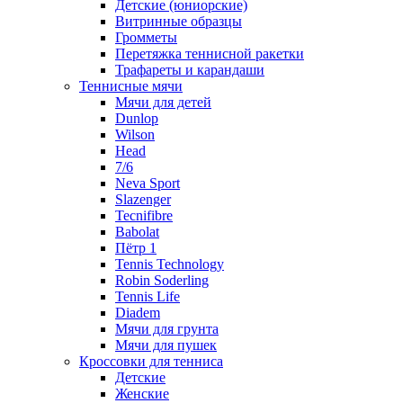
Детские (юниорские)
Витринные образцы
Громметы
Перетяжка теннисной ракетки
Трафареты и карандаши
Теннисные мячи
Мячи для детей
Dunlop
Wilson
Head
7/6
Neva Sport
Slazenger
Tecnifibre
Babolat
Пётр 1
Tennis Technology
Robin Soderling
Tennis Life
Diadem
Мячи для грунта
Мячи для пушек
Кроссовки для тенниса
Детские
Женские