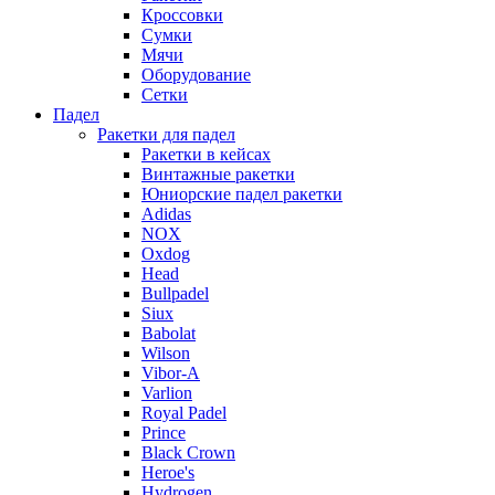
Кроссовки
Сумки
Мячи
Оборудование
Сетки
Падел
Ракетки для падел
Ракетки в кейсах
Винтажные ракетки
Юниорские падел ракетки
Adidas
NOX
Oxdog
Head
Bullpadel
Siux
Babolat
Wilson
Vibor-A
Varlion
Royal Padel
Prince
Black Crown
Heroe's
Hydrogen