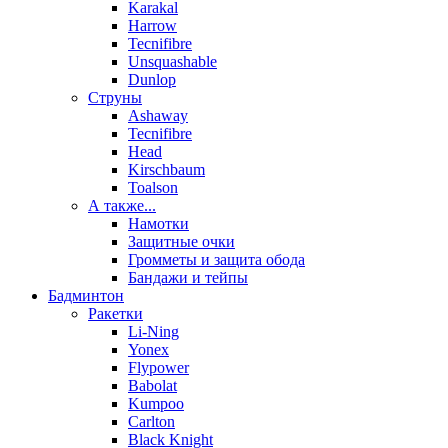
Karakal
Harrow
Tecnifibre
Unsquashable
Dunlop
Струны
Ashaway
Tecnifibre
Head
Kirschbaum
Toalson
А также...
Намотки
Защитные очки
Громметы и защита обода
Бандажи и тейпы
Бадминтон
Ракетки
Li-Ning
Yonex
Flypower
Babolat
Kumpoo
Carlton
Black Knight