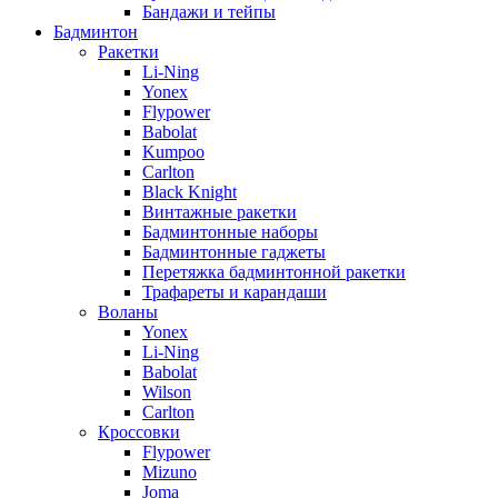
Бандажи и тейпы
Бадминтон
Ракетки
Li-Ning
Yonex
Flypower
Babolat
Kumpoo
Carlton
Black Knight
Винтажные ракетки
Бадминтонные наборы
Бадминтонные гаджеты
Перетяжка бадминтонной ракетки
Трафареты и карандаши
Воланы
Yonex
Li-Ning
Babolat
Wilson
Carlton
Кроссовки
Flypower
Mizuno
Joma