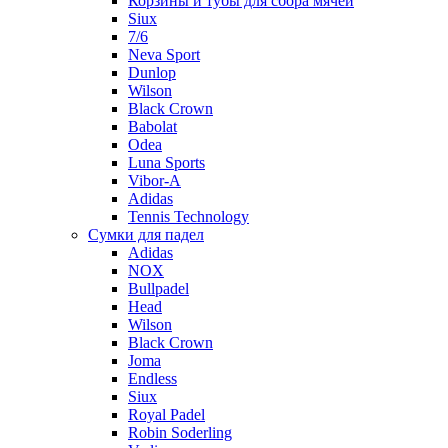
Корзины и тубы для сбора мячей
Siux
7/6
Neva Sport
Dunlop
Wilson
Black Crown
Babolat
Odea
Luna Sports
Vibor-A
Adidas
Tennis Technology
Сумки для падел
Adidas
NOX
Bullpadel
Head
Wilson
Black Crown
Joma
Endless
Siux
Royal Padel
Robin Soderling