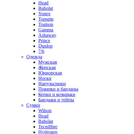
Head
Babolat
Yonex
Topspin
Toalson
Gamma
Ashaway
Prince
Dunlop
7/6
Одежда
Мужская
Женская
Юниорская
Носки
Напульсники
Повязки и банданы
Кепки и козырьки
Бандажи и тейпы
Сумки
Wilson
Head
Babolat
Tecnifibre
Hydrogen