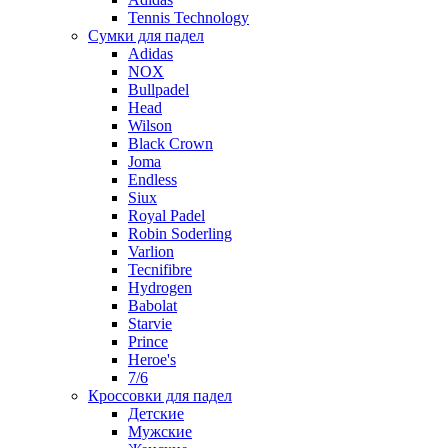
Tennis Technology
Сумки для падел
Adidas
NOX
Bullpadel
Head
Wilson
Black Crown
Joma
Endless
Siux
Royal Padel
Robin Soderling
Varlion
Tecnifibre
Hydrogen
Babolat
Starvie
Prince
Heroe's
7/6
Кроссовки для падел
Детские
Мужские