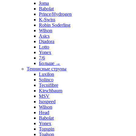
Joma
Babolat
Prince/Hydrogen
K-Swiss
Robin Soderling
Wilson
Asics
Diadora
Lotto
Yonex
7/6
Больше
→
Теннисные струны
Luxilon
Solinco
Tecnifibre
Kirschbaum
MSV
Isospeed
Wilson
Head
Babolat
Yonex
Topspin
Toalson