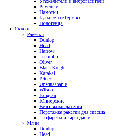
Утяжелители и виброгасители
Ремешки
Намотки
Бутылочки/Термосы
Полотенца
Сквош
Ракетки
Dunlop
Head
Harrow
Tecnifibre
Oliver
Black Knight
Karakal
Prince
Unsquashable
Wilson
Fangcan
Юниорские
Винтажные ракетки
Перетяжка ракетки для сквоша
Трафареты и карандаши
Мячи
Dunlop
Head