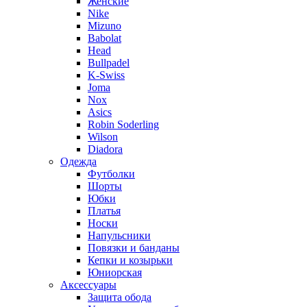
Женские
Nike
Mizuno
Babolat
Head
Bullpadel
K-Swiss
Joma
Nox
Asics
Robin Soderling
Wilson
Diadora
Одежда
Футболки
Шорты
Юбки
Платья
Носки
Напульсники
Повязки и банданы
Кепки и козырьки
Юниорская
Аксессуары
Защита обода