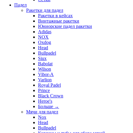
Падел
Ракетки для падел
Ракетки в кейсах
Винтажные ракетки
Юниорские падел ракетки
Adidas
NOX
Oxdog
Head
Bullpadel
Siux
Babolat
Wilson
Vibor-A
Varlion
Royal Padel
Prince
Black Crown
Heroe's
Больше
→
Мячи для падел
Nox
Head
Bullpadel