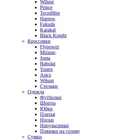
Wilson
Prince
Tecnifibre
Harrow
Fukuda
Karakal
Black Knight
Кроссовки
Flypower
Mizuno
Joma
Babolat
Yonex
Asics
Wilson
Стельки
Одежда
Футболки
Шорты
Юбки
Платья
Носки
Напульсники
Повязки на голову
Сумки