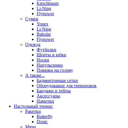
Kirschbaum
Li-Ning
Flypower
Сумки
Yonex
Li-Ning
Babolat
Flypower
Одежда
Футболки
Шорты и юбки
Носки
Напульсники
Повязки на голову
А также...
Бадминтонные сетки
Оборудование для тренировок
Бандажи и тейпы
Аксессуары
Намотки
Настольный теннис
Ракетки
Butterfly
Donic
Мячи