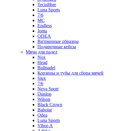
Tecnifibre
Luna Sports
7/6
MC
Endless
Joma
ODEA
Витринные образцы
Подарочные кейсы
Мячи для падел
Nox
Head
Bullpadel
Корзины и тубы для сбора мячей
Siux
7/6
Neva Sport
Dunlop
Wilson
Black Crown
Babolat
Odea
Luna Sports
Vibor-A
Adidas