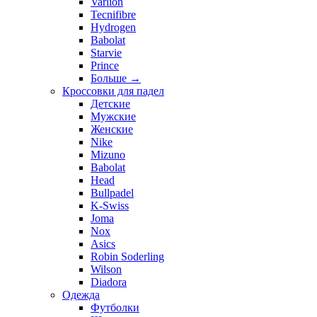
Varlion
Tecnifibre
Hydrogen
Babolat
Starvie
Prince
Больше
→
Кроссовки для падел
Детские
Мужские
Женские
Nike
Mizuno
Babolat
Head
Bullpadel
K-Swiss
Joma
Nox
Asics
Robin Soderling
Wilson
Diadora
Одежда
Футболки