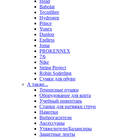
Head
Babolat
Tecnifibre
Hydrogen
Prince
Yonex
Dunlop
Endless
Joma
PROKENNEX
7/6
Nike
String Project
Robin Soderling
Сумки для обуви
А также...
Теннисные пушки
Оборудование для корта
Учебный инвентарь
Станки для натяжки струн
Намотки
Виброгасители
Аксессуары
Утяжелители/Балансиры
Защитные ленты