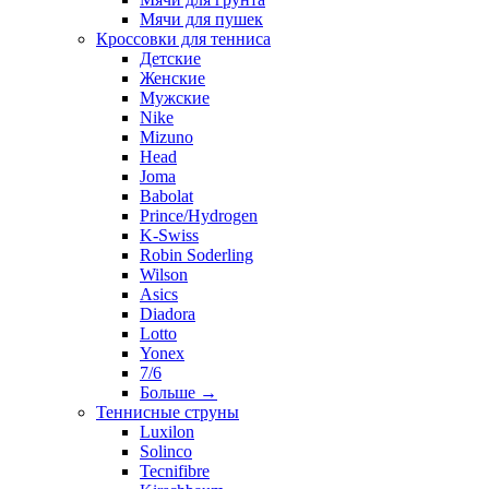
Мячи для пушек
Кроссовки для тенниса
Детские
Женские
Мужские
Nike
Mizuno
Head
Joma
Babolat
Prince/Hydrogen
K-Swiss
Robin Soderling
Wilson
Asics
Diadora
Lotto
Yonex
7/6
Больше
→
Теннисные струны
Luxilon
Solinco
Tecnifibre