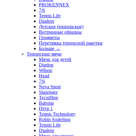
PROKENNEX
7/6
Tennis Life
Diadem
Детские (юниорские)
Витринные образцы
Громметы
Перетяжка теннисной ракетки
Больше
→
Теннисные мячи
Мячи для детей
Dunlop
Wilson
Head
7/6
Neva Sport
Slazenger
Tecnifibre
Babolat
Пётр 1
Tennis Technology
Robin Soderling
Tennis Life
Diadem
Мячи для грунта