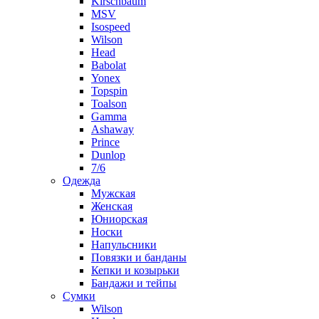
Kirschbaum
MSV
Isospeed
Wilson
Head
Babolat
Yonex
Topspin
Toalson
Gamma
Ashaway
Prince
Dunlop
7/6
Одежда
Мужская
Женская
Юниорская
Носки
Напульсники
Повязки и банданы
Кепки и козырьки
Бандажи и тейпы
Сумки
Wilson