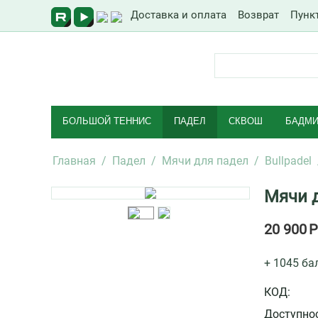
Доставка и оплата
Возврат
Пунк
БОЛЬШОЙ ТЕННИС
ПАДЕЛ
СКВОШ
БАДМИ
Главная
/
Падел
/
Мячи для падел
/
Bullpadel
Мячи д
20 900
Р
+ 1045 ба
КОД:
Доступнос