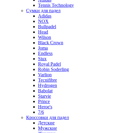
Tennis Technology
Сумки для падел
Adidas
NOX
Bullpadel
Head
Wilson
Black Crown
Joma
Endless
Siux
Royal Padel
Robin Soderling
Varlion
Tecnifibre
Hydrogen
Babolat
Starvie
Prince
Heroe's
7/6
Кроссовки для падел
Детские
Мужские