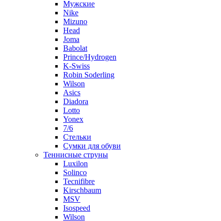
Мужские
Nike
Mizuno
Head
Joma
Babolat
Prince/Hydrogen
K-Swiss
Robin Soderling
Wilson
Asics
Diadora
Lotto
Yonex
7/6
Стельки
Сумки для обуви
Теннисные струны
Luxilon
Solinco
Tecnifibre
Kirschbaum
MSV
Isospeed
Wilson