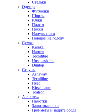
Стельки
Одежда
Футболки
Шорты
Юбки
Платья
Носки
Напульсники
Повязки на голову
Сумки
Karakal
Harrow
Tecnifibre
Unsquashable
Dunlop
Струны
Ashaway
Tecnifibre
Head
Kirschbaum
Toalson
А также...
Намотки
Защитные очки
Громметы и защита обода