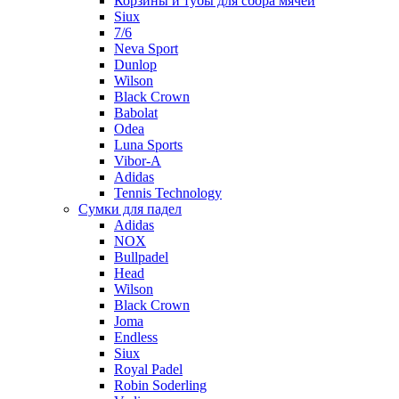
Корзины и тубы для сбора мячей
Siux
7/6
Neva Sport
Dunlop
Wilson
Black Crown
Babolat
Odea
Luna Sports
Vibor-A
Adidas
Tennis Technology
Сумки для падел
Adidas
NOX
Bullpadel
Head
Wilson
Black Crown
Joma
Endless
Siux
Royal Padel
Robin Soderling