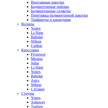
Винтажные ракетки
Бадминтонные наборы
Бадминтонные гаджеты
Перетяжка бадминтонной ракетки
Трафареты и карандаши
Воланы
Yonex
Li-Ning
Babolat
Wilson
Carlton
Кроссовки
Flypower
Mizuno
Joma
Li-Ning
Yonex
Babolat
Asics
Wilson
Стельки
Струны
Yonex
Ashaway
Toalson