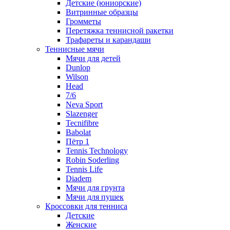
Детские (юниорские)
Витринные образцы
Громметы
Перетяжка теннисной ракетки
Трафареты и карандаши
Теннисные мячи
Мячи для детей
Dunlop
Wilson
Head
7/6
Neva Sport
Slazenger
Tecnifibre
Babolat
Пётр 1
Tennis Technology
Robin Soderling
Tennis Life
Diadem
Мячи для грунта
Мячи для пушек
Кроссовки для тенниса
Детские
Женские