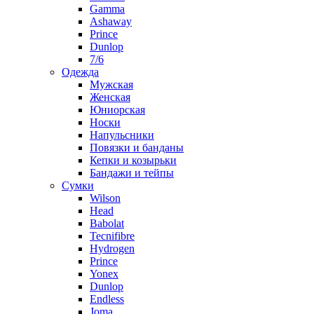
Gamma
Ashaway
Prince
Dunlop
7/6
Одежда
Мужская
Женская
Юниорская
Носки
Напульсники
Повязки и банданы
Кепки и козырьки
Бандажи и тейпы
Сумки
Wilson
Head
Babolat
Tecnifibre
Hydrogen
Prince
Yonex
Dunlop
Endless
Joma