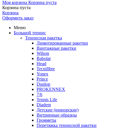
Моя корзина
Корзина пуста
Корзина пуста
Корзина
Оформить заказ
Меню
Большой теннис
Теннисная ракетка
Лимитированные ракетки
Винтажные ракетки
Wilson
Babolat
Head
Tecnifibre
Yonex
Prince
Dunlop
PROKENNEX
7/6
Tennis Life
Diadem
Детские (юниорские)
Витринные образцы
Громметы
Перетяжка теннисной ракетки