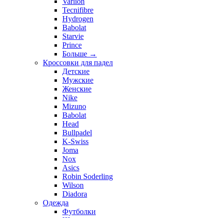
Varlion
Tecnifibre
Hydrogen
Babolat
Starvie
Prince
Больше
→
Кроссовки для падел
Детские
Мужские
Женские
Nike
Mizuno
Babolat
Head
Bullpadel
K-Swiss
Joma
Nox
Asics
Robin Soderling
Wilson
Diadora
Одежда
Футболки