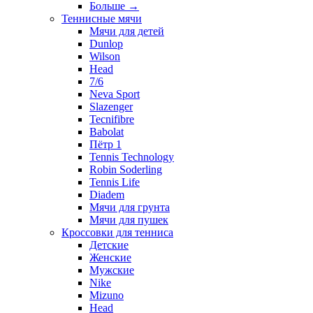
Больше
→
Теннисные мячи
Мячи для детей
Dunlop
Wilson
Head
7/6
Neva Sport
Slazenger
Tecnifibre
Babolat
Пётр 1
Tennis Technology
Robin Soderling
Tennis Life
Diadem
Мячи для грунта
Мячи для пушек
Кроссовки для тенниса
Детские
Женские
Мужские
Nike
Mizuno
Head