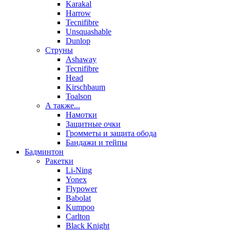
Karakal
Harrow
Tecnifibre
Unsquashable
Dunlop
Струны
Ashaway
Tecnifibre
Head
Kirschbaum
Toalson
А также...
Намотки
Защитные очки
Громметы и защита обода
Бандажи и тейпы
Бадминтон
Ракетки
Li-Ning
Yonex
Flypower
Babolat
Kumpoo
Carlton
Black Knight