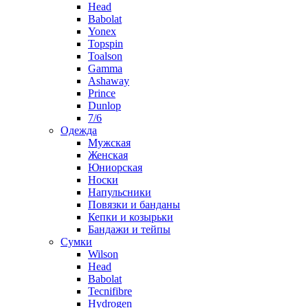
Head
Babolat
Yonex
Topspin
Toalson
Gamma
Ashaway
Prince
Dunlop
7/6
Одежда
Мужская
Женская
Юниорская
Носки
Напульсники
Повязки и банданы
Кепки и козырьки
Бандажи и тейпы
Сумки
Wilson
Head
Babolat
Tecnifibre
Hydrogen