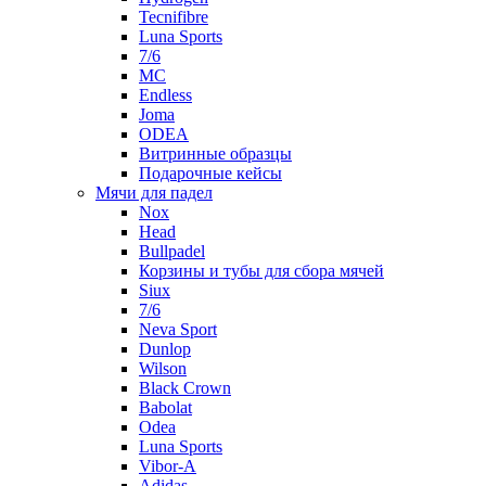
Tecnifibre
Luna Sports
7/6
MC
Endless
Joma
ODEA
Витринные образцы
Подарочные кейсы
Мячи для падел
Nox
Head
Bullpadel
Корзины и тубы для сбора мячей
Siux
7/6
Neva Sport
Dunlop
Wilson
Black Crown
Babolat
Odea
Luna Sports
Vibor-A
Adidas