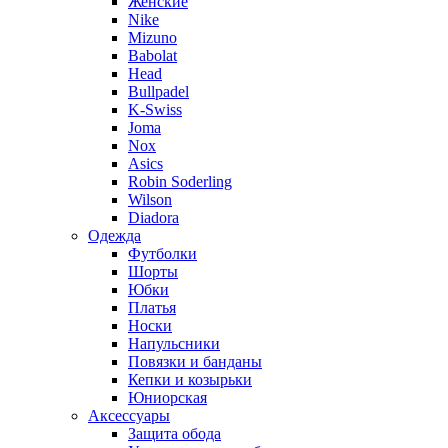
Женские
Nike
Mizuno
Babolat
Head
Bullpadel
K-Swiss
Joma
Nox
Asics
Robin Soderling
Wilson
Diadora
Одежда
Футболки
Шорты
Юбки
Платья
Носки
Напульсники
Повязки и банданы
Кепки и козырьки
Юниорская
Аксессуары
Защита обода