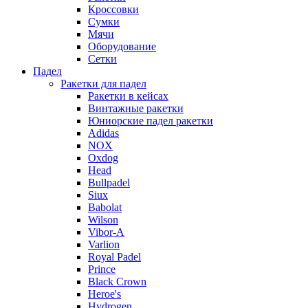
Кроссовки
Сумки
Мячи
Оборудование
Сетки
Падел
Ракетки для падел
Ракетки в кейсах
Винтажные ракетки
Юниорские падел ракетки
Adidas
NOX
Oxdog
Head
Bullpadel
Siux
Babolat
Wilson
Vibor-A
Varlion
Royal Padel
Prince
Black Crown
Heroe's
Hydrogen