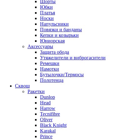
Шорты
Юбки
Платья
Носки
Напульсники
Повязки и банданы
Кепки и козырьки
Юниорская
Аксессуары
Защита обода
Утяжелители и виброгасители
Ремешки
Намотки
Бутылочки/Термосы
Полотенца
Сквош
Ракетки
Dunlop
Head
Harrow
Tecnifibre
Oliver
Black Knight
Karakal
Prince