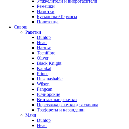
Утяжелители и виброгасители
Ремешки
Намотки
Бутылочки/Термосы
Полотенца
Сквош
Ракетки
Dunlop
Head
Harrow
Tecnifibre
Oliver
Black Knight
Karakal
Prince
Unsquashable
Wilson
Fangcan
Юниорские
Винтажные ракетки
Перетяжка ракетки для сквоша
Трафареты и карандаши
Мячи
Dunlop
Head