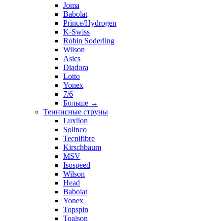
Joma
Babolat
Prince/Hydrogen
K-Swiss
Robin Soderling
Wilson
Asics
Diadora
Lotto
Yonex
7/6
Больше
→
Теннисные струны
Luxilon
Solinco
Tecnifibre
Kirschbaum
MSV
Isospeed
Wilson
Head
Babolat
Yonex
Topspin
Toalson