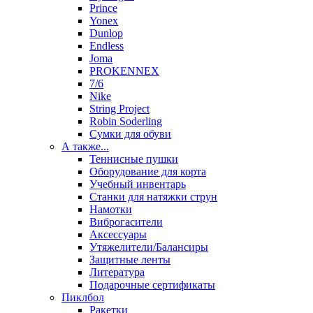
Prince
Yonex
Dunlop
Endless
Joma
PROKENNEX
7/6
Nike
String Project
Robin Soderling
Сумки для обуви
А также...
Теннисные пушки
Оборудование для корта
Учебный инвентарь
Станки для натяжки струн
Намотки
Виброгасители
Аксессуары
Утяжелители/Балансиры
Защитные ленты
Литература
Подарочные сертификаты
Пиклбол
Ракетки