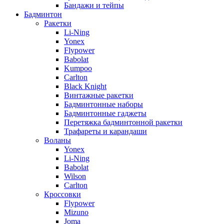
Бандажи и тейпы
Бадминтон
Ракетки
Li-Ning
Yonex
Flypower
Babolat
Kumpoo
Carlton
Black Knight
Винтажные ракетки
Бадминтонные наборы
Бадминтонные гаджеты
Перетяжка бадминтонной ракетки
Трафареты и карандаши
Воланы
Yonex
Li-Ning
Babolat
Wilson
Carlton
Кроссовки
Flypower
Mizuno
Joma