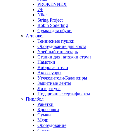
PROKENNEX
7/6
Nike
String Project
Robin Soderling
Сумки для обуви
А также...
Теннисные пушки
Оборудование для корта
Учебный инвентарь
Станки для натяжки струн
Намотки
Виброгасители
Аксессуары
Утяжелители/Балансиры
Защитные ленты
Литература
Подарочные сертификаты
Пиклбол
Ракетки
Кроссовки
Сумки
Мячи
Оборудование
Сетки