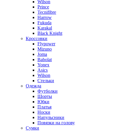
Wilson
Prince
Tecnifibre
Harrow
Fukuda
Karakal
Black Knight
Кроссовки
Flypower
Mizuno
Joma
Babolat
Yonex
Asics
Wilson
Стельки
Одежда
Футболки
Шорты
Юбки
Платья
Носки
Напульсники
Повязки на голову
Сумки