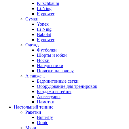
Kirschbaum
Li-Ning
Flypower
Сумки
Yonex
Li-Ning
Babolat
Flypower
Одежда
Футболки
Шорты и юбки
Носки
Напульсники
Повязки на голову
А также...
Бадминтонные сетки
Оборудование для тренировок
Бандажи и тейпы
Аксессуары
Намотки
Настольный теннис
Ракетки
Butterfly
Donic
Мячи