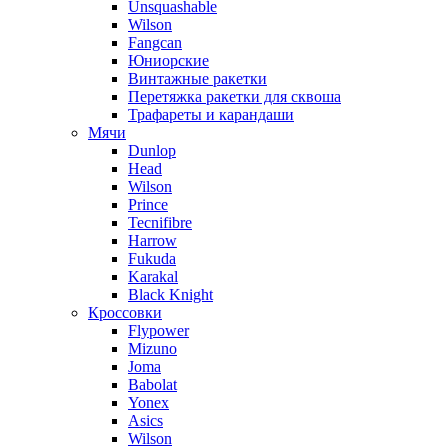
Unsquashable
Wilson
Fangcan
Юниорские
Винтажные ракетки
Перетяжка ракетки для сквоша
Трафареты и карандаши
Мячи
Dunlop
Head
Wilson
Prince
Tecnifibre
Harrow
Fukuda
Karakal
Black Knight
Кроссовки
Flypower
Mizuno
Joma
Babolat
Yonex
Asics
Wilson