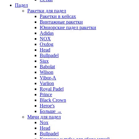
Падел
Ракетки для падел
Ракетки в кейсах
Винтажные ракетки
Юниорские падел ракетки
Adidas
NOX
Oxdog
Head
Bullpadel
Siux
Babolat
Wilson
Vibor-A
Varlion
Royal Padel
Prince
Black Crown
Heroe's
Больше
→
Мячи для падел
Nox
Head
Bullpadel