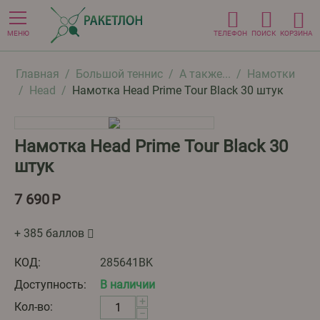
МЕНЮ
ТЕЛЕФОН
ПОИСК
КОРЗИНА
Главная
/
Большой теннис
/
А также...
/
Намотки
/
Head
/
Намотка Head Prime Tour Black 30 штук
Намотка Head Prime Tour Black 30
штук
7 690
Р
+ 385 баллов
КОД:
285641BK
Доступность:
В наличии
+
Кол-во:
−