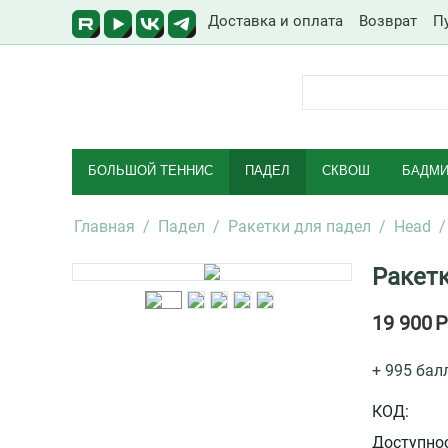
Доставка и оплата
Возврат
П
БОЛЬШОЙ ТЕННИС
ПАДЕЛ
СКВОШ
БАДМИ
Главная
/
Падел
/
Ракетки для падел
/
Head
/
Ракетк
19 900
Р
+ 995 бал
КОД:
Доступнос