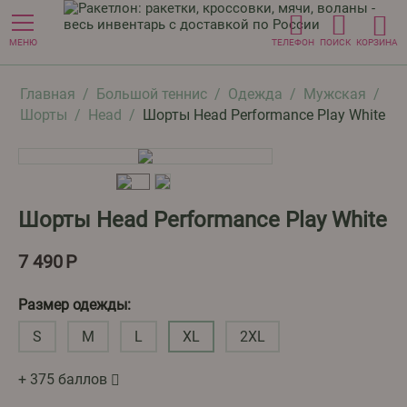
МЕНЮ
ТЕЛЕФОН
ПОИСК
КОРЗИНА
Главная
/
Большой теннис
/
Одежда
/
Мужская
/
Шорты
/
Head
/
Шорты Head Performance Play White
Шорты Head Performance Play White
7 490
Р
Размер одежды:
S
M
L
XL
2XL
+ 375 баллов