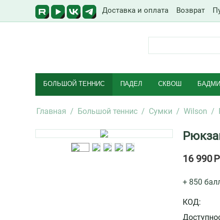
Доставка и оплата
Возврат
П
БОЛЬШОЙ ТЕННИС
ПАДЕЛ
СКВОШ
БАДМИ
Главная
/
Большой теннис
/
Сумки
/
Wilson
/
Рюкзак
16 990
Р
+ 850 бал
КОД:
Доступнос